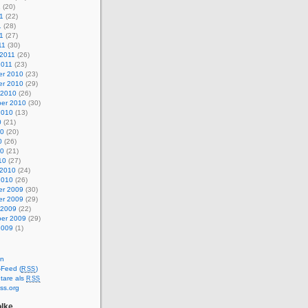
1
(20)
1
(22)
1
(28)
11
(27)
11
(30)
 2011
(26)
2011
(23)
r 2010
(23)
r 2010
(29)
 2010
(26)
er 2010
(30)
2010
(13)
0
(21)
10
(20)
0
(26)
10
(21)
10
(27)
 2010
(24)
2010
(26)
r 2009
(30)
r 2009
(29)
 2009
(22)
er 2009
(29)
2009
(1)
en
-Feed (
)
RSS
are als
RSS
ss.org
lke