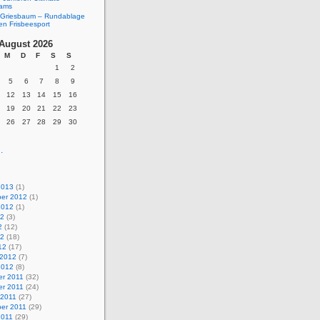
eams
Griesbaum – Rundablage
en Frisbeesport
August 2026
M
D
F
S
S
1
2
5
6
7
8
9
12
13
14
15
16
19
20
21
22
23
26
27
28
29
30
.
2013
(1)
er 2012
(1)
2012
(1)
12
(3)
2
(12)
12
(18)
12
(17)
 2012
(7)
2012
(8)
r 2011
(32)
r 2011
(24)
 2011
(27)
er 2011
(29)
2011
(29)