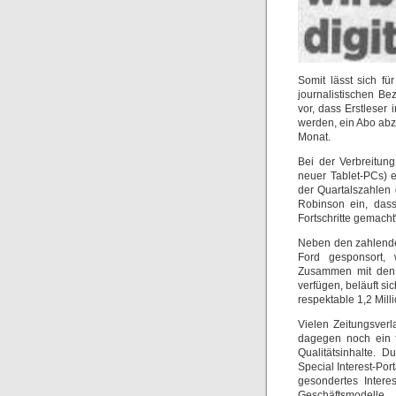
Somit lässt sich fü
journalistischen Be
vor, dass Erstleser
werden, ein Abo abz
Monat.
Bei der Verbreitung
neuer Tablet-PCs) 
der Quartalszahlen
Robinson ein, dass
Fortschritte gemacht
Neben den zahlende
Ford gesponsort, w
Zusammen mit den P
verfügen, beläuft s
respektable 1,2 Mill
Vielen Zeitungsverl
dagegen noch ein f
Qualitätsinhalte. 
Special Interest-Por
gesondertes Intere
Geschäftsmodell