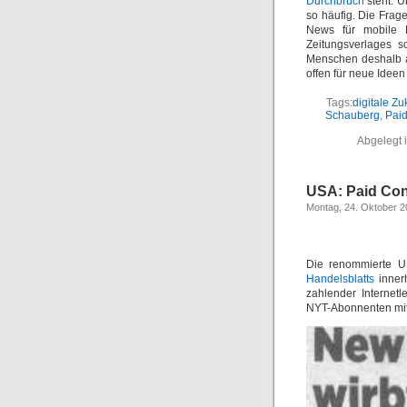
Durchbruch
steht. U
so häufig. Die Frage
News für mobile E
Zeitungsverlages s
Menschen deshalb ab
offen für neue Ideen
Tags:
digitale Zu
Schauberg
,
Paid
Abgelegt 
USA: Paid Con
Montag, 24. Oktober 2
Die renommierte U
Handelsblatts
inner
zahlender Internet
NYT-Abonnenten mitt