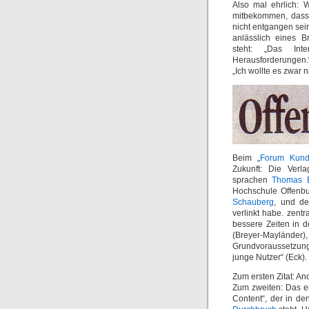
Also mal ehrlich: 
mitbekommen, dass 
nicht entgangen sei
anlässlich eines B
steht: „Das Int
Herausforderungen.“
„Ich wollte es zwar 
Beim „
Forum Kun
Zukunft: Die Verla
sprachen
Thomas B
Hochschule Offenbu
Schauberg
, und de
verlinkt habe. zent
bessere Zeiten in 
(Breyer-Maylände
Grundvoraussetzung
junge Nutzer“ (Eck).
Zum ersten Zitat: A
Zum zweiten: Das ei
Content“, der in de