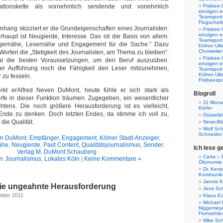
tionskette als vornehmlich sendende und vonehmlich
Frisbee-
einzigen e
Teamsport 
Flugscheib
ang skizziert er die Grundeigenschaften eines Journalisten:
Frisbee-
einzigen e
rhaupt ist Neugierde, Interesse. Das ist die Basis von allem.
Teamsport
rgernähe, Lesernähe und Engagement für die Sache.“ Dazu
Kölner Ul
Chorweiler
orten die „Stetigkeit des Journalisten, am Thema zu bleiben“.
Frisbee-
at die besten Voraussetzungen, um den Beruf auszuüben.
einzigen e
n der Aufführung noch die Fähigkeit den Leser mitzunehmen,
Teamsport
Kölner Ul
 zu fesseln.
Frisbeespo
kt erAlfred Neven DuMont, heute fühle er sich stark als
Blogroll
dürfe in dieser Funktion träumen. Zugegeben, ein wesentlicher
11 Monat
chtens. Die noch größere Herausforderung ist es vielleicht,
Kiefer
 Ende zu denken. Doch letzten Endes, da stimme ich voll zu,
Düsseldo
die Qualität.
News-Bl
Wolf Sc
Schneider
en DuMont
,
Empfänger
,
Engagement
,
Kölner Stadt-Anzeiger
,
ähe
,
Neugierde
,
Paid Content
,
Qualitätsjournalismus
,
Sender
,
Ich lese g
Verlag M. DuMont Schauberg
Carta – B
in
Journalismus
,
Lokales Köln
|
Keine Kommentare »
Ökonomie
Dr. Kers
Kommunika
Jannis K
 die ungeahnte Herausforderung
Jens Sch
mber 2011
Klaus E
Michael 
Niggemeye
Fernsehle
Mike Sc