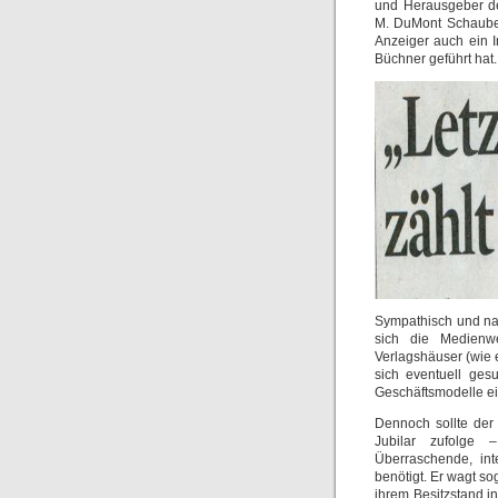
und Herausgeber der
M. DuMont Schauberg
Anzeiger auch ein 
Büchner geführt hat.
Sympathisch und nac
sich die Medienwe
Verlagshäuser (wie e
sich eventuell ges
Geschäftsmodelle ein
Dennoch sollte der
Jubilar zufolge 
Überraschende, int
benötigt. Er wagt so
ihrem Besitzstand i