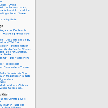
er
ucher – Online
azin mit Presseschauen,
n, Autorenliste, Feuilleton
k-Blog – Reden für eine
ck Verlag Berlin
gs
Kreye – der Feuilletonist
g – Watchblog für deutsche
ten – Das Beste aus Blogs,
usik und Web 2.0
 Gehlen – Digitale Notizen
zubilla aka Spießer Alfons –
cord, Blog für Marketing,
und Medien
Schmidt – Der Netzökonom
ller – Blogmedien
etion Ehrensache – Thomas
eiß – Neunetz, ein Blog
euen Möglichkeiten im Netz
iggemeier –
nalist
ahabzadeh und Christine
SZ-Blog Geht's noch?
vitäten
 Beach Ultimate Lovers
n
rucklacher – Blog der
Junioren Ultimate-