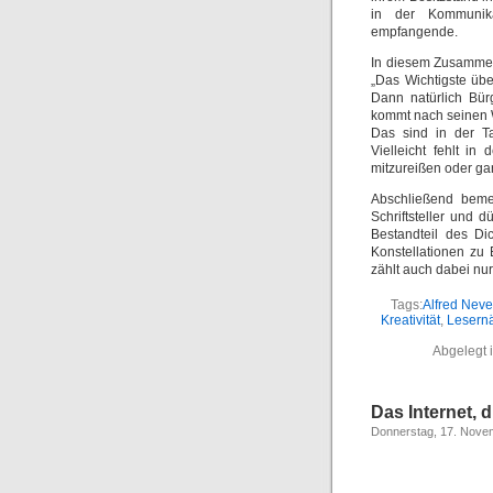
in der Kommunika
empfangende.
In diesem Zusammenh
„Das Wichtigste übe
Dann natürlich Bü
kommt nach seinen W
Das sind in der T
Vielleicht fehlt i
mitzureißen oder gar
Abschließend bemer
Schriftsteller und 
Bestandteil des Di
Konstellationen zu
zählt auch dabei nur 
Tags:
Alfred Nev
Kreativität
,
Lesern
Abgelegt 
Das Internet,
Donnerstag, 17. Nove