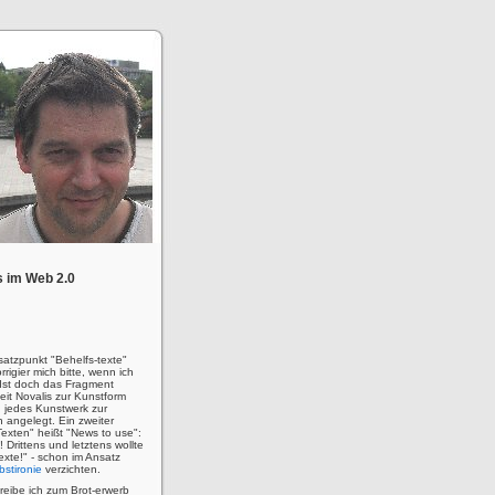
 im Web 2.0
satzpunkt "Behelfs-texte"
rigier mich bitte, wenn ich
! Ist doch das Fragment
eit Novalis zur Kunstform
 jedes Kunstwerk zur
n angelegt. Ein zweiter
Texten" heißt "News to use":
u! Drittens und letztens wollte
 Texte!" - schon im Ansatz
bstironie
verzichten.
hreibe ich zum Brot-erwerb