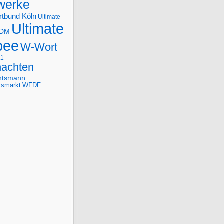
werke
rtbund Köln
Ultimate
Ultimate
-DM
bee
W-Wort
11
achten
htsmann
tsmarkt
WFDF