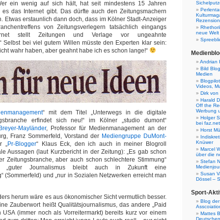
Wer ein wenig auf sich hält, hat seit mindestens 15 Jahren
Sichelputz
Perlenta
es das Internet gibt. Das dürfte auch den Zeitungsmachern
Kulturmag
n. Etwas erstaunlich dann doch, dass im Kölner Stadt-Anzeiger
Rezensione
ranchentreffens von Zeitungsverlegern tatsächlich eingangs
Rhethori
neue Welt
ernet stellt Zeitungen und Verlage vor ungeahnte
Spreebli
 Selbst bei viel gutem Willen müsste den Experten klar sein:
nicht wahr haben, aber geahnt habe ich es schon lange!“
Medienblo
Andrian 
Bild Blo
Medien
Blogpilo
Videos, M
Dirk von
Harald D
Off the Re
Werbung 
denmanagement
“ mit dem Titel „Unterwegs in die digitale
Holger 
gsbranche erfindet sich neu!“ im Kölner „studio dumont“
bei faz.net
reyer-Mayländer
, Professor für Medienmanagement an der
Horst Mü
rg, Franz Sommerfeld, Vorstand der
Mediengruppe DuMont-
Indiskr
Knüwer
r „
Pr-Blogger
“ Klaus Eck, den ich auch in meiner Blogroll
Marcel W
rale Aussagen (laut Kurzbericht in der Zeitung): „Es gab schon
über die n
der Zeitungsbranche, aber auch schon schlechtere Stimmung“
Stefan N
r), „guter Journalismus bleibt auch in Zukunft eine
Medienjour
Susan V
“ (Sommerfeld) und „nur in Sozialen Netzwerken erreicht man
Dössel – 
Sport-Akti
nders herum wäre es aus ökonomischer Sicht vermutlich besser.
Blog der
ne Zauberwort heißt Qualitätsjournalismus, das andere „Paid
Asscoiatio
n USA (immer noch als Vorreitermarkt) bereits kurz vor einem
Mattes B
Deutschen 