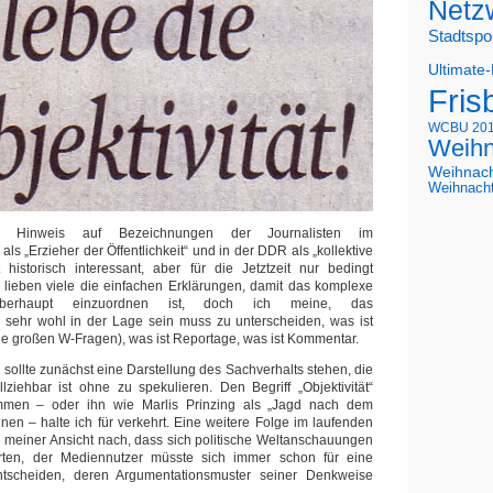
Netz
Stadtspo
Ultimate
Fris
WCBU 20
Weihn
Weihnac
Weihnach
e Hinweis auf Bezeichnungen der Journalisten im
als „Erzieher der Öffentlichkeit“ und in der DDR als „kollektive
 historisch interessant, aber für die Jetztzeit nur bedingt
ch lieben viele die einfachen Erklärungen, damit das komplexe
überhaupt einzuordnen ist, doch ich meine, das
s sehr wohl in der Lage sein muss zu unterscheiden, was ist
die großen W-Fragen), was ist Reportage, was ist Kommentar.
ollte zunächst eine Darstellung des Sachverhalts stehen, die
ziehbar ist ohne zu spekulieren. Den Begriff „Objektivität“
mmen – oder ihn wie Marlis Prinzing als „Jagd nach dem
nen – halte ich für verkehrt. Eine weitere Folge im laufenden
meiner Ansicht nach, dass sich politische Weltanschauungen
rten, der Mediennutzer müsste sich immer schon für eine
 entscheiden, deren Argumentationsmuster seiner Denkweise