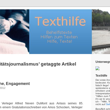
Unterwegs
itätsjournalismus’ getaggte Artikel
Texthilfe
Der erste An
bedeutet: Kor
ähe, Engagement
falsch liege
 2012
spätestens s
erhoben und
Interpretatio
"Hilfen zum 
it's up to yo
ich - "Hilfe,
m Verleger Alfred Neven DuMont aus Anlass seines 85.
nicht auf
Sel
n einem Gratulationsschreiben von Amos Schocken, Verleger
Beruflich sc