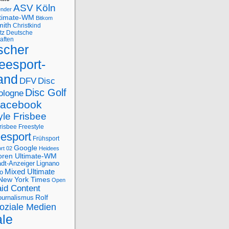
ASV Köln
ender
ltimate-WM
Bitkom
mith
Christkind
tz
Deutsche
aften
scher
eesport-
and
DFV
Disc
Disc Golf
ologne
acebook
yle Frisbee
risbee Freestyle
eesport
Frühsport
Google
rt 02
Heidees
oren Ultimate-WM
adt-Anzeiger
Lignano
Mixed Ultimate
o
New York Times
Open
id Content
Rolf
journalismus
oziale Medien
ale