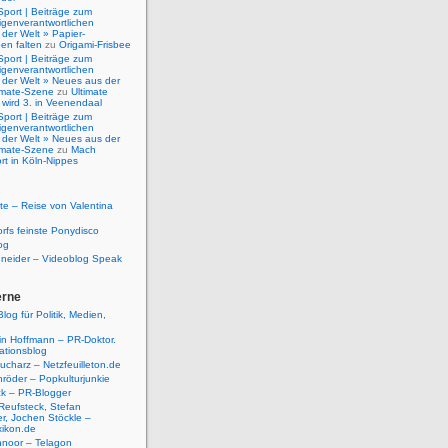
Sport | Beiträge zum
igenverantwortlichen
der Welt » Papier-
en falten
zu
Origami-Frisbee
Sport | Beiträge zum
igenverantwortlichen
 der Welt » Neues aus der
timate-Szene
zu
Ultimate
 wird 3. in Veenendaal
Sport | Beiträge zum
igenverantwortlichen
 der Welt » Neues aus der
timate-Szene
zu
Mach
rt in Köln-Nippes
e – Reise von Valentina
rfs feinste Ponydisco
og
hneider – Videoblog Speak
erne
log für Politik, Medien,
tin Hoffmann – PR-Doktor.
tionsblog
ucharz – Netzfeuilleton.de
röder – Popkulturjunkie
ck – PR-Blogger
Reufsteck, Stefan
r, Jochen Stöckle –
xikon.de
hnoor – Telagon