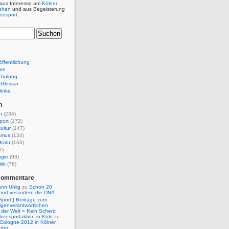
 aus Interesse am
Kölner
ehen
und aus Begeisterung
beesport
.
ffentlichung
um
chulung
e-Glossar
links
n
n
(234)
port
(172)
ultur
(147)
smus
(134)
Köln
(163)
7)
ogie
(93)
tik
(78)
Kommentare
nn Uhlig
zu
Schon 20
port verändern die DNA
Sport | Beiträge zum
igenverantwortlichen
der Welt » Kein Scherz:
isbeesportaktion in Köln
zu
 Cologne 2012 in Kölner
nder