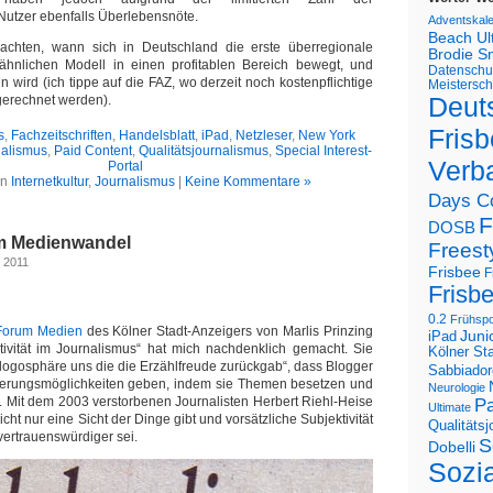
 Nutzer ebenfalls Überlebensnöte.
Adventskal
Beach U
chten, wann sich in Deutschland die erste überregionale
Brodie S
ähnlichen Modell in einen profitablen Bereich bewegt, und
Datenschu
 wird (ich tippe auf die FAZ, wo derzeit noch kostenpflichtige
Meistersch
Deut
gerechnet werden).
Frisb
s
,
Fachzeitschriften
,
Handelsblatt
,
iPad
,
Netzleser
,
New York
nalismus
,
Paid Content
,
Qualitätsjournalismus
,
Special Interest-
Verb
Portal
in
Internetkultur
,
Journalismus
|
Keine Kommentare »
Days C
F
DOSB
im Medienwandel
Freest
r 2011
Frisbee
F
Frisb
0.2
Frühspo
Forum Medien
des Kölner Stadt-Anzeigers von Marlis Prinzing
Juni
iPad
tivität im Journalismus“ hat mich nachdenklich gemacht. Sie
Kölner St
 Blogosphäre uns die die Erzählfreude zurückgab“, dass Blogger
Sabbiador
tierungsmöglichkeiten geben, indem sie Themen besetzen und
Neurologie
. Mit dem 2003 verstorbenen Journalisten Herbert Riehl-Heise
Pa
Ultimate
nicht nur eine Sicht der Dinge gibt und vorsätzliche Subjektivität
Qualitäts
vertrauenswürdiger sei.
S
Dobelli
Sozi