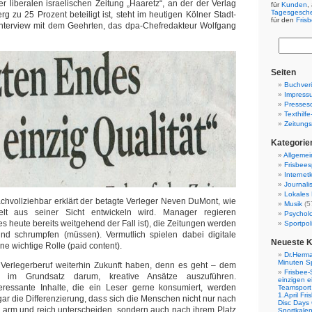
 liberalen israelischen Zeitung „Haaretz“, an der der Verlag
für
Kunden
,
Tagesgesch
 zu 25 Prozent beteiligt ist, steht im heutigen Kölner Stadt-
für den
Fris
Interview mit dem Geehrten, das dpa-Chefredakteur Wolfgang
Seiten
Buchverö
Impress
Presses
Texthilf
Zeitungs
Kategorie
Allgemei
Frisbees
Internetk
Journali
Lokales 
hvollziehbar erklärt der betagte Verleger Neven DuMont, wie
Musik
(5
lt aus seiner Sicht entwickeln wird. Manager regieren
Psychol
s heute bereits weitgehend der Fall ist), die Zeitungen werden
Sportpoli
und schrumpfen (müssen). Vermutlich spielen dabei digitale
Neueste 
e wichtige Rolle (paid content).
Dr.Herma
Minuten S
 Verlegerberuf weiterhin Zukunft haben, denn es geht – dem
Frisbee-
– im Grundsatz darum, kreative Ansätze auszuführen.
einzigen e
eressante Inhalte, die ein Leser gerne konsumiert, werden
Teamsport 
1.April Fr
gar die Differenzierung, dass sich die Menschen nicht nur nach
Disc Days
n arm und reich unterscheiden, sondern auch nach ihrem Platz
Sportkale