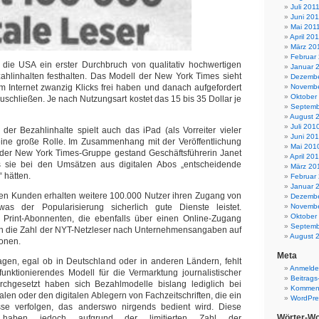
Juli 201
Juni 201
Mai 201
April 20
März 20
Februar
r die USA ein erster Durchbruch von qualitativ hochwertigen
Januar 
zahlinhalten festhalten. Das Modell der New York Times sieht
Dezembe
 im Internet zwanzig Klicks frei haben und danach aufgefordert
Novembe
Oktober
uschließen. Je nach Nutzungsart kostet das 15 bis 35 Dollar je
Septemb
August 
Juli 201
 der Bezahlinhalte spielt auch das iPad (als Vorreiter vieler
Juni 20
eine große Rolle. Im Zusammenhang mit der Veröffentlichung
Mai 201
 der New York Times-Gruppe gestand Geschäftsführerin Janet
April 20
 sie bei den Umsätzen aus digitalen Abos „entscheidende
März 20
“ hätten.
Februar
Januar 
n Kunden erhalten weitere 100.000 Nutzer ihren Zugang von
Dezembe
as der Popularisierung sicherlich gute Dienste leistet.
Novembe
Oktober
rint-Abonnenten, die ebenfalls über einen Online-Zugang
Septemb
ich die Zahl der NYT-Netzleser nach Unternehmensangaben auf
August 
ionen.
Meta
agen, egal ob in Deutschland oder in anderen Ländern, fehlt
Anmeld
unktionierendes Modell für die Vermarktung journalistischer
Beitrags
Durchgesetzt haben sich Bezahlmodelle bislang lediglich bei
Komment
talen oder den digitalen Ablegern von Fachzeitschriften, die ein
WordPre
sse verfolgen, das anderswo nirgends bedient wird. Diese
Wörter-Wo
e haben jedoch aufgrund der limitierten Zahl der