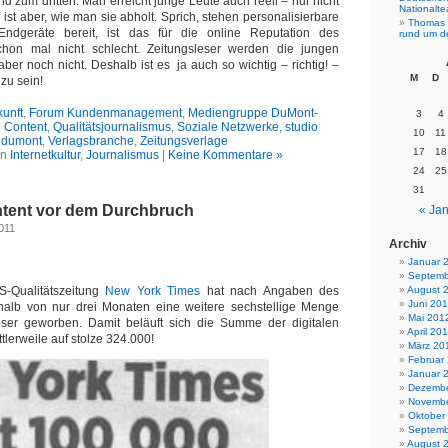
nd zum dritten: Man erreicht junge Leute auch reell – nur nicht
Nationalt
 ist aber, wie man sie abholt. Sprich, stehen personalisierbare
Thomas 
ndgeräte bereit, ist das für die online Reputation des
rund um d
chon mal nicht schlecht. Zeitungsleser werden die jungen
er noch nicht. Deshalb ist es ja auch so wichtig – richtig! –
M
D
 zu sein!
kunft
,
Forum Kundenmanagement
,
Mediengruppe DuMont-
3
4
 Content
,
Qualitätsjournalismus
,
Soziale Netzwerke
,
studio
10
11
dumont
,
Verlagsbranche
,
Zeitungsverlage
17
18
in
Internetkultur
,
Journalismus
|
Keine Kommentare »
24
25
31
tent vor dem Durchbruch
« Jan
011
Archiv
Januar 
Septemb
S-Qualitätszeitung
New York Times
hat nach Angaben des
August 
Juni 20
halb von nur drei Monaten eine weitere sechstellige Menge
Mai 201
leser geworben. Damit beläuft sich die Summe der digitalen
April 20
lerweile auf stolze 324.000!
März 20
Februar
Januar 
Dezembe
Novembe
Oktober
Septemb
August 