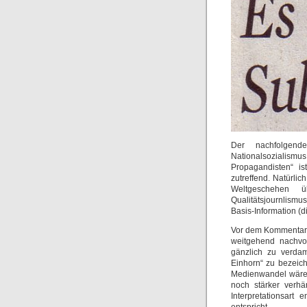
Der nachfolgend
Nationalsozialismus 
Propagandisten“ ist
zutreffend. Natürli
Weltgeschehen 
Qualitätsjournlismu
Basis-Information (
Vor dem Kommentar s
weitgehend nachvoll
gänzlich zu verda
Einhorn“ zu bezeich
Medienwandel wäre 
noch stärker verhä
Interpretationsart