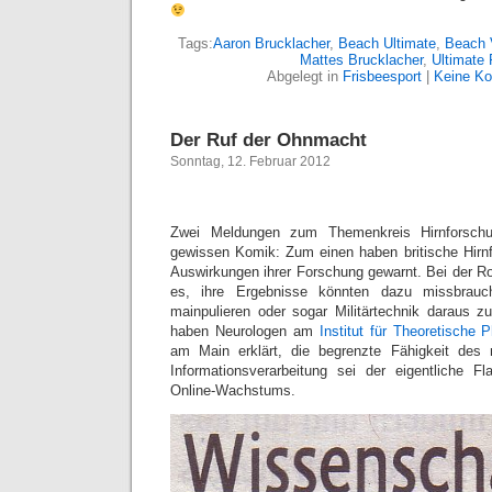
Tags:
Aaron Brucklacher
,
Beach Ultimate
,
Beach V
Mattes Brucklacher
,
Ultimate 
Abgelegt in
Frisbeesport
|
Keine K
Der Ruf der Ohnmacht
Sonntag, 12. Februar 2012
Zwei Meldungen zum Themenkreis Hirnforschu
gewissen Komik: Zum einen haben britische Hirn
Auswirkungen ihrer Forschung gewarnt. Bei der Ro
es, ihre Ergebnisse könnten dazu missbrau
mainpulieren oder sogar Militärtechnik daraus 
haben Neurologen am
Institut für Theoretische 
am Main erklärt, die begrenzte Fähigkeit des
Informationsverarbeitung sei der eigentliche F
Online-Wachstums.