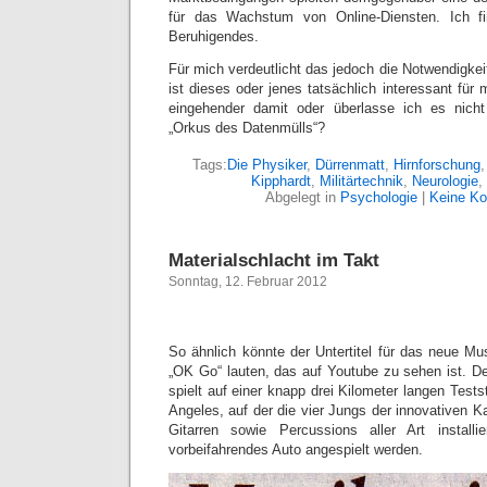
für das Wachstum von Online-Diensten. Ich f
Beruhigendes.
Für mich verdeutlicht das jedoch die Notwendigkeit
ist dieses oder jenes tatsächlich interessant für
eingehender damit oder überlasse ich es nich
„Orkus des Datenmülls“?
Tags:
Die Physiker
,
Dürrenmatt
,
Hirnforschung
Kipphardt
,
Militärtechnik
,
Neurologie
,
Abgelegt in
Psychologie
|
Keine K
Materialschlacht im Takt
Sonntag, 12. Februar 2012
So ähnlich könnte der Untertitel für das neue Mu
„OK Go“ lauten, das auf Youtube zu sehen ist. De
spielt auf einer knapp drei Kilometer langen Test
Angeles, auf der die vier Jungs der innovativen K
Gitarren sowie Percussions aller Art install
vorbeifahrendes Auto angespielt werden.