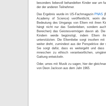
besonders liebevoll behandelten Kinder war um fa
der der anderen Teilnehmer.
Das Ergebnis wurde im US-Fachmagazin
PNAS
(P
Academy of Science) veröffentlicht, worin di
Bedeutung des Umgangs von Eltern mit ihren K
hängt nicht nur das Seelenleben, sondern auc
Bereichen) das Geistesvermögen davon ab. Die
Kindern werde begünstigt, indem Eltern ih
unterstützten. Die Elternliebe sorgt insofern mi
weiter dreht, zumindest aus der Perspektive der 
Sie sorgt dafür, dass es weitergeht und das
mneschen zu ethisch verantwortlichen, umgänm
Gattung entwickeln.
Oder, umes mit Musik zu sagen, hier der gleichn
von Deon Jackson aus dem Jahr 1965.