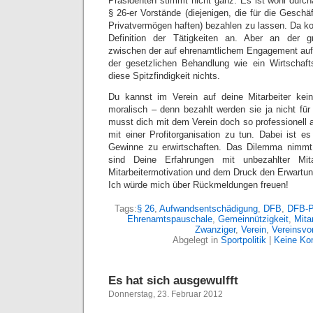
Präsidenten stimmt nicht ganz. Es ist wohl durch
§ 26-er Vorstände (diejenigen, die für die Geschä
Privatvermögen haften) bezahlen zu lassen. Da ko
Definition der Tätigkeiten an. Aber an der g
zwischen der auf ehrenamtlichem Engagement auf
der gesetzlichen Behandlung wie ein Wirtschaf
diese Spitzfindigkeit nichts.
Du kannst im Verein auf deine Mitarbeiter ke
moralisch – denn bezahlt werden sie ja nicht für
musst dich mit dem Verein doch so professionell au
mit einer Profitorganisation zu tun. Dabei ist e
Gewinne zu erwirtschaften. Das Dilemma nimm
sind Deine Erfahrungen mit unbezahlter Mit
Mitarbeitermotivation und dem Druck den Erwart
Ich würde mich über Rückmeldungen freuen!
Tags:
§ 26
,
Aufwandsentschädigung
,
DFB
,
DFB-P
Ehrenamtspauschale
,
Gemeinnützigkeit
,
Mita
Zwanziger
,
Verein
,
Vereinsvo
Abgelegt in
Sportpolitik
|
Keine Ko
Es hat sich ausgewulfft
Donnerstag, 23. Februar 2012