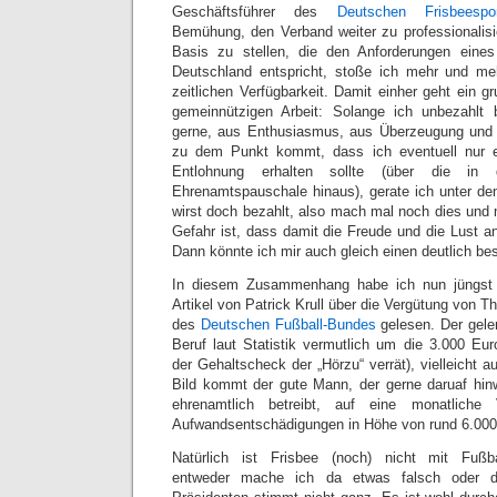
Geschäftsführer des
Deutschen Frisbeespor
Bemühung, den Verband weiter zu professionalis
Basis zu stellen, die den Anforderungen eines
Deutschland entspricht, stoße ich mehr und m
zeitlichen Verfügbarkeit. Damit einher geht ein 
gemeinnützigen Arbeit: Solange ich unbezahlt 
gerne, aus Enthusiasmus, aus Überzeugung und
zu dem Punkt kommt, dass ich eventuell nur e
Entlohnung erhalten sollte (über die in 
Ehrenamtspauschale hinaus), gerate ich unter de
wirst doch bezahlt, also mach mal noch dies und
Gefahr ist, dass damit die Freude und die Lust an
Dann könnte ich mir auch gleich einen deutlich be
In diesem Zusammenhang habe ich nun jüngst
Artikel von Patrick Krull über die Vergütung von T
des
Deutschen Fußball-Bundes
gelesen. Der geler
Beruf laut Statistik vermutlich um die 3.000 Eur
der Gehaltscheck der „Hörzu“ verrät), vielleicht 
Bild kommt der gute Mann, der gerne daruaf hin
ehrenamtlich betreibt, auf eine monatlich
Aufwandsentschädigungen in Höhe von rund 6.000
Natürlich ist Frisbee (noch) nicht mit Fußb
entweder mache ich da etwas falsch oder d