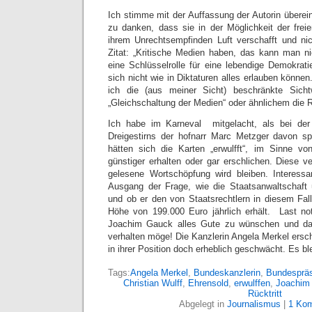
Ich stimme mit der Auffassung der Autorin überei
zu danken, dass sie in der Möglichkeit der fre
ihrem Unrechtsempfinden Luft verschafft und ni
Zitat: „Kritische Medien haben, das kann man ni
eine Schlüsselrolle für eine lebendige Demokrati
sich nicht wie in Diktaturen alles erlauben könne
ich die (aus meiner Sicht) beschränkte Sicht
„Gleichschaltung der Medien“ oder ähnlichem die R
Ich habe im Karneval mitgelacht, als bei der
Dreigestirns der hofnarr Marc Metzger davon sp
hätten sich die Karten „erwulfft“, im Sinne v
günstiger erhalten oder gar erschlichen. Diese v
gelesene Wortschöpfung wird bleiben. Interessan
Ausgang der Frage, wie die Staatsanwaltschaft 
und ob er den von Staatsrechtlern in diesem Fall
Höhe von 199.000 Euro jährlich erhält. Last no
Joachim Gauck alles Gute zu wünschen und das
verhalten möge! Die Kanzlerin Angela Merkel ersc
in ihrer Position doch erheblich geschwächt. Es bl
Tags:
Angela Merkel
,
Bundeskanzlerin
,
Bundespräs
Christian Wulff
,
Ehrensold
,
erwulffen
,
Joachim
Rücktritt
Abgelegt in
Journalismus
|
1 Ko