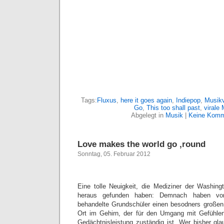
Tags:
Fluxus
,
here it goes again
,
Indiepop
,
Musik
Go
,
This too shall past
,
virale
Abgelegt in
Musik
|
Keine Komm
Love makes the world go ‚round
Sonntag, 05. Februar 2012
Eine tolle Neuigkeit, die Mediziner der Washingt
heraus gefunden haben: Demnach haben von 
behandelte Grundschüler einen besodners großen
Ort im Gehirn, der für den Umgang mit Gefühlen
Gedächtnisleistung zuständig ist. Wer bisher gl