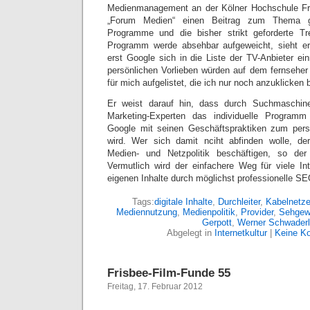
Medienmanagement an der Kölner Hochschule Fr
„Forum Medien“ einen Beitrag zum Thema gel
Programme und die bisher strikt geforderte 
Programm werde absehbar aufgeweicht, sieht e
erst Google sich in die Liste der TV-Anbieter einr
persönlichen Vorlieben würden auf dem fernsehe
für mich aufgelistet, die ich nur noch anzuklicken 
Er weist darauf hin, dass durch Suchmaschin
Marketing-Experten das individuelle Programm
Google mit seinen Geschäftspraktiken zum pers
wird. Wer sich damit nciht abfinden wolle, de
Medien- und Netzpolitik beschäftigen, so der
Vermutlich wird der einfachere Weg für viele Int
eigenen Inhalte durch möglichst professionelle SE
Tags:
digitale Inhalte
,
Durchleiter
,
Kabelnetz
Mediennutzung
,
Medienpolitik
,
Provider
,
Sehgew
Gerpott
,
Werner Schwader
Abgelegt in
Internetkultur
|
Keine K
Frisbee-Film-Funde 55
Freitag, 17. Februar 2012