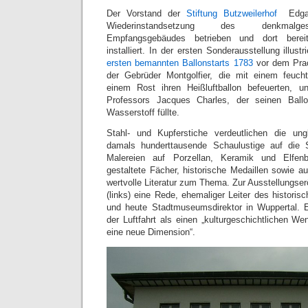
Der Vorstand der
Stiftung Butzweilerhof
Edgar 
Wiederinstandsetzung des denkmalges
Empfangsgebäudes betrieben und dort bereit
installiert. In der ersten Sonderausstellung illustr
ersten bemannten Ballonstarts 1783
vor dem Prac
der Gebrüder Montgolfier, die mit einem feuch
einem Rost ihren Heißluftballon befeuerten, 
Professors Jacques Charles, der seinen Bal
Wasserstoff füllte.
Stahl- und Kupferstiche verdeutlichen die ungl
damals hunderttausende Schaulustige auf die S
Malereien auf Porzellan, Keramik und Elfen
gestaltete Fächer, historische Medaillen sowie 
wertvolle Literatur zum Thema. Zur Ausstellungserö
(links) eine Rede, ehemaliger Leiter des historis
und heute Stadtmuseumsdirektor in Wuppertal. 
der Luftfahrt als einen „kulturgeschichtlichen W
eine neue Dimension“.