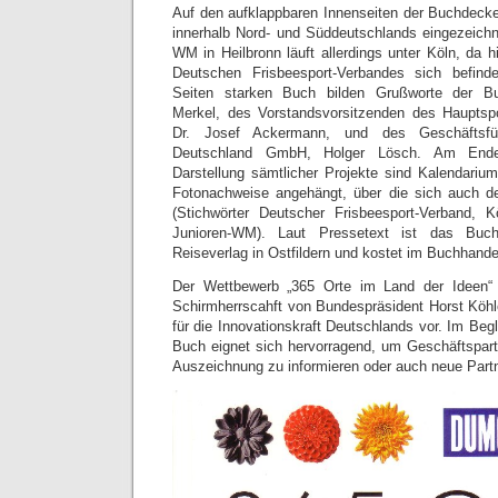
Auf den aufklappbaren Innenseiten der Buchdecke
innerhalb Nord- und Süddeutschlands eingezeichne
WM in Heilbronn läuft allerdings unter Köln, da h
Deutschen Frisbeesport-Verbandes sich befin
Seiten starken Buch bilden Grußworte der Bu
Merkel, des Vorstandsvorsitzenden des Haupts
Dr. Josef Ackermann, und des Geschäftsfüh
Deutschland GmbH, Holger Lösch. Am Ende d
Darstellung sämtlicher Projekte sind Kalendarium
Fotonachweise angehängt, über die sich auch de
(Stichwörter Deutscher Frisbeesport-Verband, K
Junioren-WM). Laut Pressetext ist das Buc
Reiseverlag in Ostfildern und kostet im Buchhande
Der Wettbewerb „365 Orte im Land der Ideen“ s
Schirmherrscahft von Bundespräsident Horst Köhl
für die Innovationskraft Deutschlands vor. Im Begl
Buch eignet sich hervorragend, um Geschäftspartn
Auszeichnung zu informieren oder auch neue Part