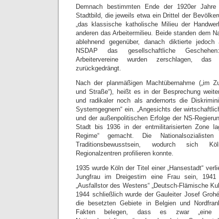
Demnach bestimmten Ende der 1920er Jahre 
Stadtbild, die jeweils etwa ein Drittel der Bevölke
„das klassische katholische Milieu der Handwer
anderen das Arbeitermilieu. Beide standen dem Na
ablehnend gegenüber, danach diktierte jedoch
NSDAP das gesellschaftliche Geschehen
Arbeitervereine wurden zerschlagen, das k
zurückgedrängt.
Nach der planmäßigen Machtübernahme („im Z
und Straße“), heißt es in der Besprechung weiter
und radikaler noch als andernorts die Diskrimi
Systemgegnern“ ein. „Angesichts der wirtschaftli
und der außenpolitischen Erfolge der NS-Regierun
Stadt bis 1936 in der entmilitarisierten Zone l
Regime“ gemacht. Die Nationalsozialisten i
Traditionsbewusstsein, wodurch sich K
Regionalzentren profilieren konnte.
1935 wurde Köln der Titel einer „Hansestadt“ verl
Jungfrau im Dreigestirn eine Frau sein, 1941
„Ausfallstor des Westens“ „Deutsch-Flämische Kul
1944 schließlich wurde der Gauleiter Josef Gro
die besetzten Gebiete in Belgien und Nordfrank
Fakten belegen, dass es zwar „eine re