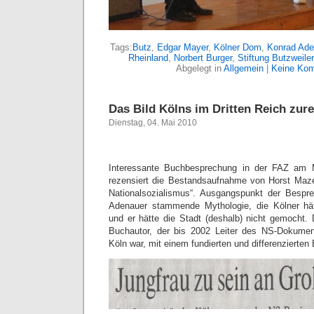
Tags:
Butz
,
Edgar Mayer
,
Kölner Dom
,
Konrad Ade
Rheinland
,
Norbert Burger
,
Stiftung Butzweile
Abgelegt in
Allgemein
|
Keine Kom
Das Bild Kölns im Dritten Reich zur
Dienstag, 04. Mai 2010
Interessante Buchbesprechung in der FAZ am 
rezensiert die Bestandsaufnahme von Horst Mazer
Nationalsozialismus“. Ausgangspunkt der Bespr
Adenauer stammende Mythologie, die Kölner hätt
und er hätte die Stadt (deshalb) nicht gemocht. 
Buchautor, der bis 2002 Leiter des NS-Dokumen
Köln war, mit einem fundierten und differenzierten 