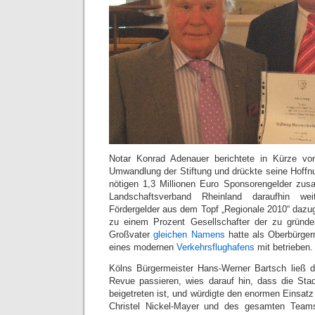
Notar Konrad Adenauer berichtete in Kürze vo
Umwandlung der Stiftung und drückte seine Hoffnu
nötigen 1,3 Millionen Euro Sponsorengelder z
Landschaftsverband Rheinland daraufhin we
Fördergelder aus dem Topf „Regio­nale 2010“ dazugi
zu einem Prozent Gesellschafter der zu grün
Großvater
gleichen Namens
hatte als Oberbürger
eines modernen
Verkehrsflughafens
mit betrieben.
Kölns Bürgermeister Hans-Werner Bartsch ließ d
Revue passieren, wies darauf hin, dass die Stad
beigetreten ist, und würdigte den enormen Einsat
Christel Nickel-Mayer und des gesamten Teams