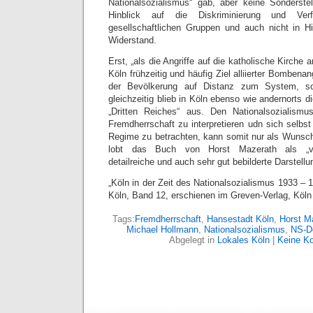
Nationalsozialismus“ gab, aber keine Sonderste
Hinblick auf die Diskriminierung und Verf
gesellschaftlichen Gruppen und auch nicht in Hi
Widerstand.
Erst, „als die Angriffe auf die katholische Kirche
Köln frühzeitig und häufig Ziel alliierter Bombena
der Bevölkerung auf Distanz zum System, sc
gleichzeitig blieb in Köln ebenso wie andernorts d
„Dritten Reiches“ aus. Den Nationalsozialism
Fremdherrschaft zu interpretieren udn sich selb
Regime zu betrachten, kann somit nur als Wunsch
lobt das Buch von Horst Mazerath als „ver
detailreiche und auch sehr gut bebilderte Darstellu
„Köln in der Zeit des Nationalsozialismus 1933 – 
Köln, Band 12, erschienen im Greven-Verlag, Köln
Tags:
Fremdherrschaft
,
Hansestadt Köln
,
Horst M
Michael Hollmann
,
Nationalsozialismus
,
NS-D
Abgelegt in
Lokales Köln
|
Keine K