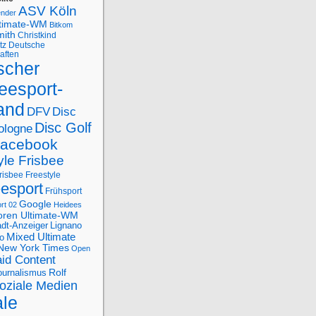
ASV Köln
ender
ltimate-WM
Bitkom
mith
Christkind
tz
Deutsche
aften
scher
eesport-
and
DFV
Disc
Disc Golf
ologne
acebook
yle Frisbee
risbee Freestyle
eesport
Frühsport
Google
rt 02
Heidees
oren Ultimate-WM
adt-Anzeiger
Lignano
Mixed Ultimate
o
New York Times
Open
id Content
Rolf
journalismus
oziale Medien
ale