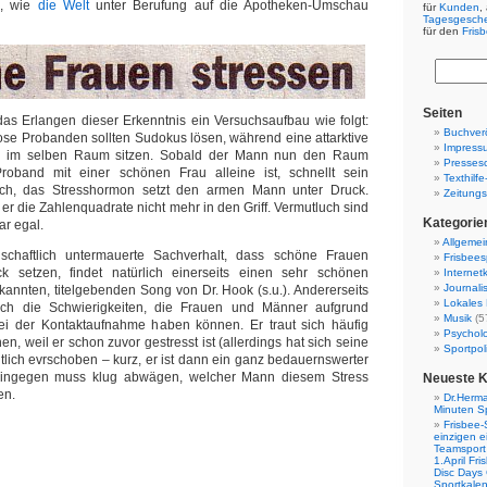
a, wie
die Welt
unter Berufung auf die Apotheken-Umschau
für
Kunden
,
Tagesgesch
für den
Fris
Seiten
das Erlangen dieser Erkenntnis ein Versuchsaufbau wie folgt:
Buchverö
se Probanden sollten Sudokus lösen, während eine attarktive
Impress
 im selben Raum sitzen. Sobald der Mann nun den Raum
Presses
roband mit einer schönen Frau alleine ist, schnellt sein
Texthilf
och, das Stresshormon setzt den armen Mann unter Druck.
Zeitungs
er die Zahlenquadrate nicht mehr in den Griff. Vermutluch sind
Kategorie
ar egal.
Allgemei
schaftlich untermauerte Sachverhalt, dass schöne Frauen
Frisbees
 setzen, findet natürlich einerseits einen sehr schönen
Internetk
Journali
annten, titelgebenden Song von Dr. Hook (s.u.). Andererseits
Lokales 
uch die Schwierigkeiten, die Frauen und Männer aufgrund
Musik
(5
i der Kontaktaufnahme haben können. Er traut sich häufig
Psychol
en, weil er schon zuvor gestresst ist (allerdings hat sich seine
Sportpoli
lich evrschoben – kurz, er ist dann ein ganz bedauernswerter
 hingegen muss klug abwägen, welcher Mann diesem Stress
Neueste 
en.
Dr.Herma
Minuten S
Frisbee-
einzigen e
Teamsport 
1.April Fr
Disc Days
Sportkale