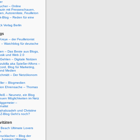
er
ucher – Online
azin mit Presseschauen,
n, Autorenliste, Feuilleton
k-Blog – Reden für eine
ck Verlag Berlin
gs
Kreye – der Feuilletonist
g – Watchblog für deutsche
ten – Das Beste aus Blogs,
usik und Web 2.0
 Gehlen – Digitale Notizen
zubilla aka Spießer Alfons –
cord, Blog für Marketing,
und Medien
Schmidt – Der Netzökonom
ller – Blogmedien
etion Ehrensache – Thomas
eiß – Neunetz, ein Blog
euen Möglichkeiten im Netz
iggemeier –
nalist
ahabzadeh und Christine
SZ-Blog Geht's noch?
vitäten
 Beach Ultimate Lovers
n
rucklacher – Blog der
Junioren Ultimate-