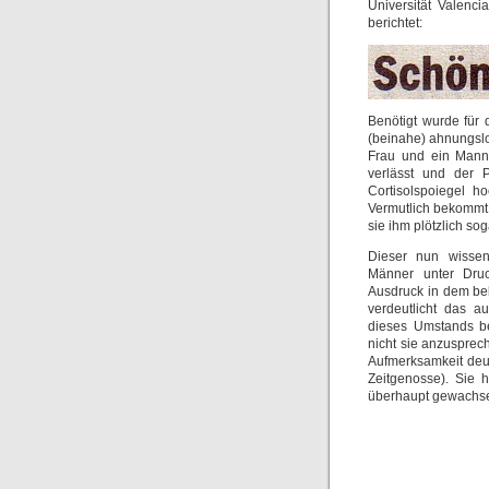
Universität Valenci
berichtet:
Benötigt wurde für 
(beinahe) ahnungslo
Frau und ein Mann
verlässt und der P
Cortisolspoiegel h
Vermutlich bekommt 
sie ihm plötzlich sog
Dieser nun wissen
Männer unter Druck
Ausdruck in dem bek
verdeutlicht das a
dieses Umstands be
nicht sie anzusprech
Aufmerksamkeit deut
Zeitgenosse). Sie
überhaupt gewachs