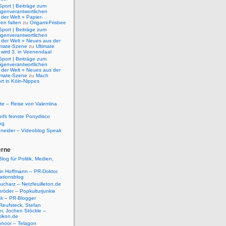
Sport | Beiträge zum
igenverantwortlichen
der Welt » Papier-
en falten
zu
Origami-Frisbee
Sport | Beiträge zum
igenverantwortlichen
 der Welt » Neues aus der
timate-Szene
zu
Ultimate
 wird 3. in Veenendaal
Sport | Beiträge zum
igenverantwortlichen
 der Welt » Neues aus der
timate-Szene
zu
Mach
rt in Köln-Nippes
e – Reise von Valentina
rfs feinste Ponydisco
og
hneider – Videoblog Speak
erne
log für Politik, Medien,
tin Hoffmann – PR-Doktor.
tionsblog
ucharz – Netzfeuilleton.de
röder – Popkulturjunkie
ck – PR-Blogger
Reufsteck, Stefan
r, Jochen Stöckle –
xikon.de
hnoor – Telagon