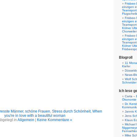
Frisbee-
einzigen e
Teamsport 
Flugscheib
Frisbee-
einzigen e
Teamsport
Kölner Ul
Chorweiler
Frisbee-
einzigen e
Teamsport
Kölner Ul
Frisbeespo
Blogroll
11 Monat
Kiefer
Düsseldo
News-Bl
Wolf Sc
Schneider
Ich lese g
Carta – B
Ökonomie
Dr. Kers
Kommunika
resste Männer
,
schöne Frauen
,
Stress durch Schönheit
,
When
Jannis K
you're in love with a beautiful woman
Jens Sch
bgelegt in
Allgemein
|
Keine Kommentare »
Klaus E
Michael 
Niggemeye
Fernsehle
Mike Sc