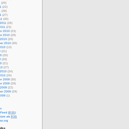
1
(20)
1
(22)
1
(28)
11
(27)
11
(30)
 2011
(26)
2011
(23)
r 2010
(23)
r 2010
(29)
 2010
(26)
er 2010
(30)
2010
(13)
0
(21)
10
(20)
0
(26)
10
(21)
10
(27)
 2010
(24)
2010
(26)
r 2009
(30)
r 2009
(29)
 2009
(22)
er 2009
(29)
2009
(1)
en
-Feed (
)
RSS
are als
RSS
ss.org
lke