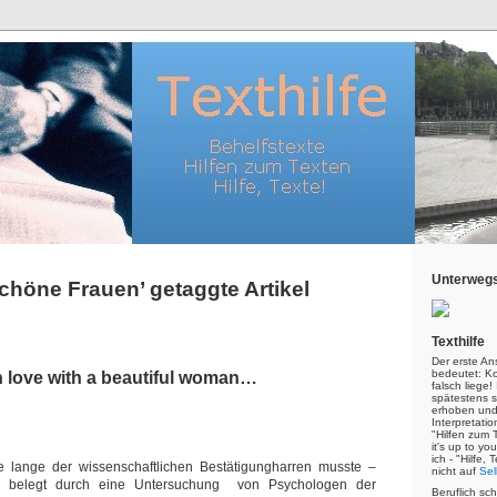
Unterwegs
schöne Frauen’ getaggte Artikel
Texthilfe
Der erste An
bedeutet: Kor
n love with a beautiful woman…
falsch liege
spätestens s
erhoben und
Interpretatio
"Hilfen zum 
it's up to yo
ich - "Hilfe,
ie lange der wissenschaftlichen Bestätigungharren musste –
nicht auf
Sel
ich belegt durch eine Untersuchung von Psychologen der
Beruflich sc