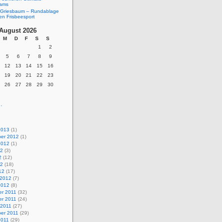
eams
Griesbaum – Rundablage
en Frisbeesport
August 2026
M
D
F
S
S
1
2
5
6
7
8
9
12
13
14
15
16
19
20
21
22
23
26
27
28
29
30
.
2013
(1)
er 2012
(1)
2012
(1)
12
(3)
2
(12)
12
(18)
12
(17)
 2012
(7)
2012
(8)
r 2011
(32)
r 2011
(24)
 2011
(27)
er 2011
(29)
2011
(29)