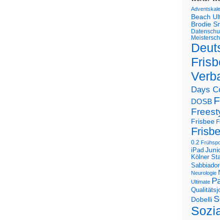
Adventskal
Beach U
Brodie S
Datenschu
Meistersch
Deut
Frisb
Verb
Days C
F
DOSB
Freest
Frisbee
F
Frisb
0.2
Frühspo
Juni
iPad
Kölner St
Sabbiador
Neurologie
Pa
Ultimate
Qualitäts
S
Dobelli
Sozi