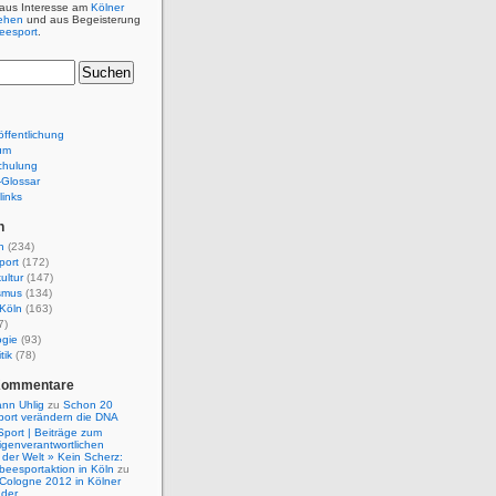
 aus Interesse am
Kölner
ehen
und aus Begeisterung
beesport
.
ffentlichung
um
chulung
e-Glossar
links
n
n
(234)
port
(172)
ultur
(147)
smus
(134)
Köln
(163)
7)
ogie
(93)
tik
(78)
Kommentare
nn Uhlig
zu
Schon 20
port verändern die DNA
Sport | Beiträge zum
igenverantwortlichen
der Welt » Kein Scherz:
isbeesportaktion in Köln
zu
 Cologne 2012 in Kölner
nder