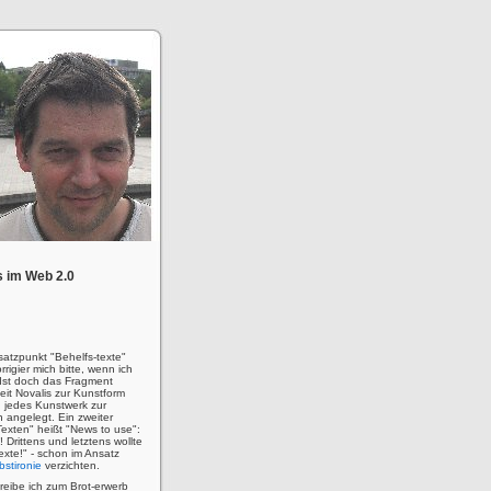
 im Web 2.0
satzpunkt "Behelfs-texte"
rigier mich bitte, wenn ich
! Ist doch das Fragment
eit Novalis zur Kunstform
 jedes Kunstwerk zur
n angelegt. Ein zweiter
Texten" heißt "News to use":
u! Drittens und letztens wollte
 Texte!" - schon im Ansatz
bstironie
verzichten.
hreibe ich zum Brot-erwerb