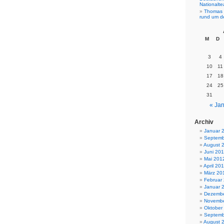
Nationalt
Thomas 
rund um d
M
D
3
4
10
11
17
18
24
25
31
« Jan
Archiv
Januar 
Septemb
August 
Juni 20
Mai 201
April 20
März 20
Februar
Januar 
Dezembe
Novembe
Oktober
Septemb
August 