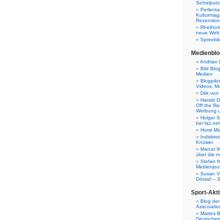
Sichelputz
Perlenta
Kulturmag
Rezensione
Rhethori
neue Welt
Spreebli
Medienblo
Andrian 
Bild Blo
Medien
Blogpilo
Videos, M
Dirk von
Harald D
Off the Re
Werbung 
Holger 
bei faz.net
Horst Mü
Indiskr
Knüwer
Marcel W
über die n
Stefan N
Medienjour
Susan V
Dössel – 
Sport-Akti
Blog der
Asscoiatio
Mattes B
Deutschen 