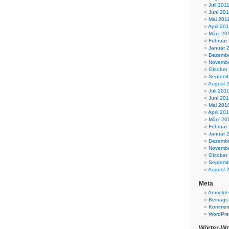
Juli 201
Juni 201
Mai 201
April 20
März 20
Februar
Januar 
Dezembe
Novembe
Oktober
Septemb
August 
Juli 201
Juni 20
Mai 201
April 20
März 20
Februar
Januar 
Dezembe
Novembe
Oktober
Septemb
August 
Meta
Anmeld
Beitrags
Komment
WordPre
Wörter-Wo