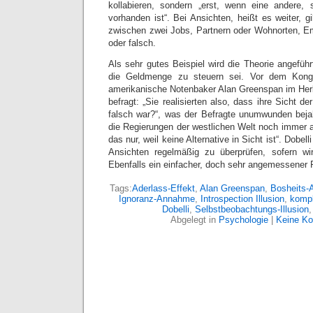
kollabieren, sondern „erst, wenn eine andere, 
vorhanden ist“. Bei Ansichten, heißt es weiter, 
zwischen zwei Jobs, Partnern oder Wohnorten, Em
oder falsch.
Als sehr gutes Beispiel wird die Theorie angeführ
die Geldmenge zu steuern sei. Vor dem Kong
amerikanische Notenbaker Alan Greenspan im Her
befragt: „Sie realisierten also, dass ihre Sicht d
falsch war?“, was der Befragte unumwunden beja
die Regierungen der westlichen Welt noch immer a
das nur, weil keine Alternative in Sicht ist“. Dobel
Ansichten regelmäßig zu überprüfen, sofern wir
Ebenfalls ein einfacher, doch sehr angemessener 
Tags:
Aderlass-Effekt
,
Alan Greenspan
,
Bosheits
Ignoranz-Annahme
,
Introspection Illusion
,
kompl
Dobelli
,
Selbstbeobachtungs-Illusion
Abgelegt in
Psychologie
|
Keine K