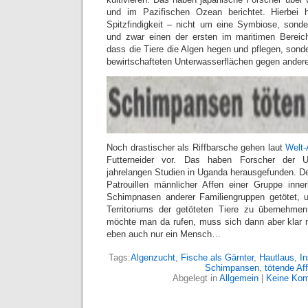
und im Pazifischen Ozean berichtet. Hierbei h
Spitzfindigkeit – nicht um eine Symbiose, sond
und zwar einen der ersten im maritimen Bereich
dass die Tiere die Algen hegen und pflegen, sonde
bewirtschafteten Unterwasserflächen gegen andere
Noch drastischer als Riffbarsche gehen laut
Welt-
Futterneider vor. Das haben Forscher der U
jahrelangen Studien in Uganda herausgefunden. 
Patrouillen männlicher Affen einer Gruppe inn
Schimpnasen anderer Familiengruppen getötet, 
Territoriums der getöteten Tiere zu übernehmen
möchte man da rufen, muss sich dann aber klar ma
eben auch nur ein Mensch…
Tags:
Algenzucht
,
Fische als Gärnter
,
Hautlaus
,
I
Schimpansen
,
tötende Af
Abgelegt in
Allgemein
|
Keine Kom