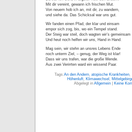
Mit dir vereint, gewann ich frischen Mut.
Von neuem hob ich an, mit dir, zu wandern,
und siehe da: Das Schicksal war uns gut.
Wir fanden einen Pfad, der klar und einsam
empor sich zog, bis, wo ein Tempel stand.
Der Steig war steil, doch wagten wir’s gemeinsam .
Und heut noch helfen wir uns, Hand in Hand.
Mag sein, wir stehn an unsres Lebens Ende
noch unterm Ziel, – genug, der Weg ist klar!
Dass wir uns trafen, war die große Wende.
Aus zwei Verirrten ward ein wissend Paar.
Tags:
An den Andern
,
atopische Krankheiten
,
Höhenluft
,
Klimawechsel
,
Mittelgebirg
Abgelegt in
Allgemein
|
Keine Kom