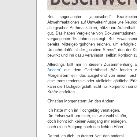
Bei sogenannten „atopischen“ Krankhei
Abwehrreaktionen auf Umwelteinflüsse wie Neuro
allergisches Asthma zählen, nütze ein Aufenthal
gut. Das haben Vergleiche von Dokumentationen 
vergangenen 15 Jahren gezeigt. Bei Erwachse
bereits Mittelgebirgshöhen reichen, um erfolgre
Ursache dafür ist der „positive Stress“, den der 
bewirkt und ihn dazu veranlasst, selbst Kortison zu
Allerdings fällt mir in diesem Zusammenhang 
Andern
“ aus dem Gedichtband „Wir fanden ei
Morgenstern ein, das ausgehend von einem Sich-
eine transzendentale oder vielleicht göttliche Erf
kann die Hochgebirgsluft nicht nur körperlich son
Kräfte entfalten.
Christian Morgenstern: An den Andern
Ich hatte mich im Hochgebirg verstiegen.
Die Felsenwelt um mich, sie war wohl schön;
doch könnt ich keinen Ausgang mir ersiegen.
noch einen Aufgang nach den lichten Höhn.
Da traf ich dich, in ärgster Not: den andern!