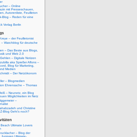
er
ucher – Online
azin mit Presseschauen,
n, Autorenliste, Feuilleton
k-Blog – Reden für eine
ck Verlag Berlin
gs
Kreye – der Feuilletonist
g – Watchblog für deutsche
ten – Das Beste aus Blogs,
usik und Web 2.0
 Gehlen – Digitale Notizen
zubilla aka Spießer Alfons –
cord, Blog für Marketing,
und Medien
Schmidt – Der Netzökonom
ller – Blogmedien
etion Ehrensache – Thomas
eiß – Neunetz, ein Blog
euen Möglichkeiten im Netz
iggemeier –
nalist
ahabzadeh und Christine
SZ-Blog Geht's noch?
vitäten
 Beach Ultimate Lovers
n
rucklacher – Blog der
Junioren Ultimate-