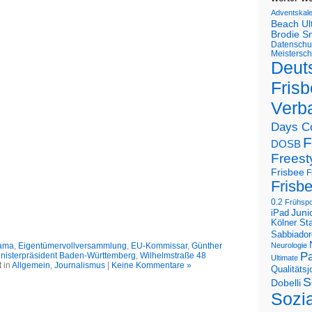
Adventskal
Beach U
Brodie S
Datenschu
Meistersch
Deut
Frisb
Verb
Days C
F
DOSB
Freest
Frisbee
F
Frisb
0.2
Frühspo
Juni
iPad
Kölner St
Sabbiador
Neurologie
ama
,
Eigentümervollversammlung
,
EU-Kommissar
,
Günther
Pa
nisterpräsident Baden-Württemberg
,
Wilhelmstraße 48
Ultimate
 in
Allgemein
,
Journalismus
|
Keine Kommentare »
Qualitäts
S
Dobelli
Sozi