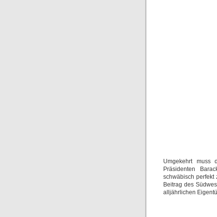
Umgekehrt muss d
Präsidenten Bara
schwäbisch perfekt
Beitrag des Südwest
alljährlichen Eige