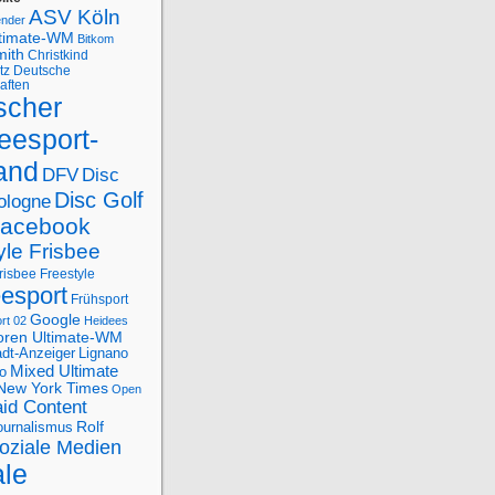
ASV Köln
ender
ltimate-WM
Bitkom
mith
Christkind
tz
Deutsche
aften
scher
eesport-
and
DFV
Disc
Disc Golf
ologne
acebook
yle Frisbee
risbee Freestyle
eesport
Frühsport
Google
rt 02
Heidees
oren Ultimate-WM
adt-Anzeiger
Lignano
Mixed Ultimate
o
New York Times
Open
id Content
Rolf
journalismus
oziale Medien
ale