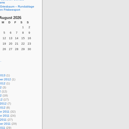
eams
Griesbaum – Rundablage
en Frisbeesport
August 2026
M
D
F
S
S
1
2
5
6
7
8
9
12
13
14
15
16
19
20
21
22
23
26
27
28
29
30
.
2013
(1)
er 2012
(1)
2012
(1)
12
(3)
2
(12)
12
(18)
12
(17)
 2012
(7)
2012
(8)
r 2011
(32)
r 2011
(24)
 2011
(27)
er 2011
(29)
2011
(29)