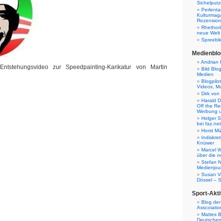
Sichelputz
Perlenta
Kulturmag
Rezensione
Rhethori
neue Welt
Spreebli
Medienblo
Andrian 
Entstehungsvideo zur Speedpainting-Karikatur von Martin
Bild Blo
Medien
Blogpilo
Videos, M
Dirk von
Harald D
Off the Re
Werbung 
Holger 
bei faz.net
Horst Mü
Indiskr
Knüwer
Marcel W
über die n
Stefan N
Medienjour
Susan V
Dössel – 
Sport-Akti
Blog der
Asscoiatio
Mattes B
Deutschen 