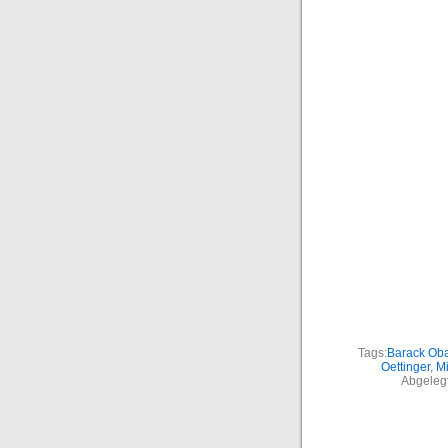
Tags:
Barack Ob
Oettinger
,
Mi
Abgelegt