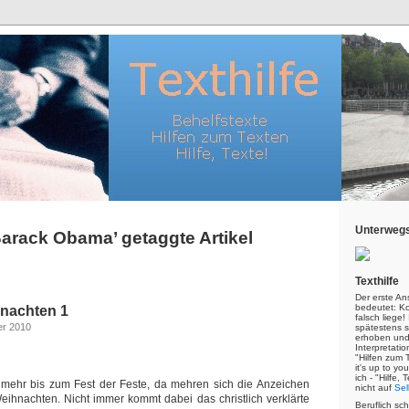
Unterwegs
Barack Obama’ getaggte Artikel
Texthilfe
Der erste An
bedeutet: Kor
nachten 1
falsch liege
er 2010
spätestens s
erhoben und
Interpretatio
"Hilfen zum 
it's up to yo
ich - "Hilfe,
mehr bis zum Fest der Feste, da mehren sich die Anzeichen
nicht auf
Sel
ihnachten. Nicht immer kommt dabei das christlich verklärte
Beruflich sc