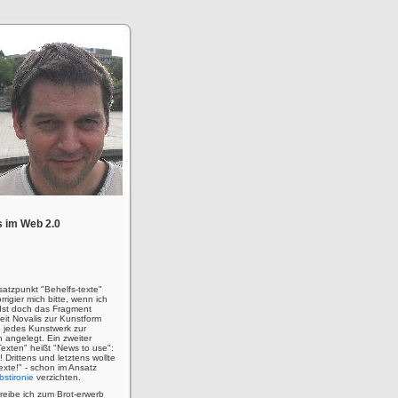
 im Web 2.0
satzpunkt "Behelfs-texte"
rigier mich bitte, wenn ich
! Ist doch das Fragment
eit Novalis zur Kunstform
 jedes Kunstwerk zur
n angelegt. Ein zweiter
Texten" heißt "News to use":
u! Drittens und letztens wollte
 Texte!" - schon im Ansatz
bstironie
verzichten.
hreibe ich zum Brot-erwerb