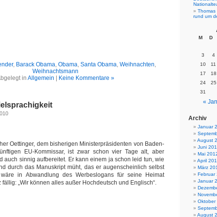
Nationalt
Thomas 
rund um d
M
D
3
4
ender
,
Barack Obama
,
Obama
,
Santa Obama
,
Weihnachten
,
10
11
Weihnachtsmann
17
18
bgelegt in
Allgemein
|
Keine Kommentare »
24
25
31
« Jan
elsprachigkeit
2010
Archiv
Januar 
Septemb
August 
er Oettinger, dem bisherigen Ministerpräsidenten von Baden-
Juni 20
nftigen EU-Kommissar, ist zwar schon vier Tage alt, aber
Mai 201
 auch sinnig aufbereitet. Er kann einem ja schon leid tun, wie
April 20
und durch das Manuskript müht, das er augenscheinlich selbst
März 20
Februar
 wäre in Abwandlung des Werbeslogans für seine Heimat
Januar 
z fällig: „Wir können alles außer Hochdeutsch und Englisch“.
Dezembe
Novembe
Oktober
Septemb
August 