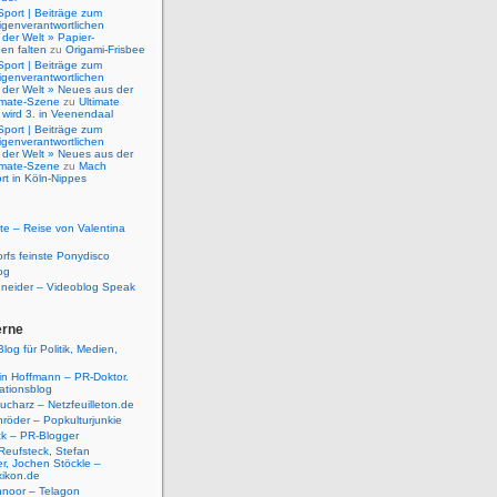
Sport | Beiträge zum
igenverantwortlichen
der Welt » Papier-
en falten
zu
Origami-Frisbee
Sport | Beiträge zum
igenverantwortlichen
 der Welt » Neues aus der
timate-Szene
zu
Ultimate
 wird 3. in Veenendaal
Sport | Beiträge zum
igenverantwortlichen
 der Welt » Neues aus der
timate-Szene
zu
Mach
rt in Köln-Nippes
e – Reise von Valentina
rfs feinste Ponydisco
og
hneider – Videoblog Speak
erne
log für Politik, Medien,
tin Hoffmann – PR-Doktor.
tionsblog
ucharz – Netzfeuilleton.de
röder – Popkulturjunkie
ck – PR-Blogger
Reufsteck, Stefan
r, Jochen Stöckle –
xikon.de
hnoor – Telagon