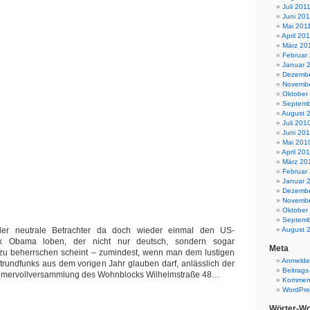
Juli 201
Juni 201
Mai 201
April 20
März 20
Februar
Januar 
Dezembe
Novembe
Oktober
Septemb
August 
Juli 201
Juni 20
Mai 201
April 20
März 20
Februar
Januar 
Dezembe
Novembe
Oktober
Septemb
August 
er neutrale Betrachter da doch wieder einmal den US-
ck Obama loben, der nicht nur deutsch, sondern sogar
Meta
 zu beherrschen scheint – zumindest, wenn man dem lustigen
Anmeld
rundfunks aus dem vorigen Jahr glauben darf, anlässlich der
Beitrags
ntümervollversammlung des Wohnblocks Wilhelmstraße 48…
Komment
WordPre
Wörter-Wo