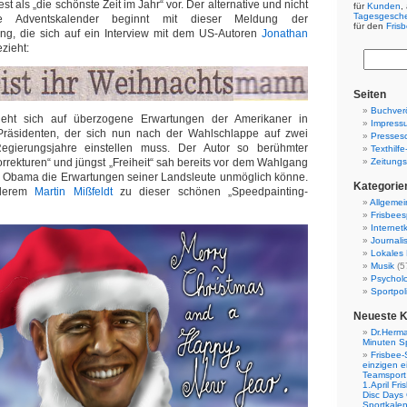
 als „die schönste Zeit im Jahr“ vor. Der alternative und nicht
für
Kunden
,
Tagesgesch
ue Adventskalender beginnt mit dieser Meldung der
für den
Fris
ng, die sich auf ein Interview mit dem US-Autoren
Jonathan
zieht:
Seiten
Buchverö
eht sich auf überzogene Erwartungen der Amerikaner in
Impress
 Präsidenten, der sich nun nach der Wahlschlappe auf zwei
Presses
egierungsjahre einstellen muss. Der Autor so berühmter
Texthilf
rekturen“ und jüngst „Freiheit“ sah bereits vor dem Wahlgang
Zeitungs
k Obama die Erwartungen seiner Landsleute unmöglich könne.
Kategorie
nderem
Martin Mißfeldt
zu dieser schönen „Speedpainting-
Allgemei
Frisbees
Internetk
Journali
Lokales 
Musik
(5
Psychol
Sportpoli
Neueste 
Dr.Herma
Minuten S
Frisbee-
einzigen e
Teamsport 
1.April Fr
Disc Days
Sportkale