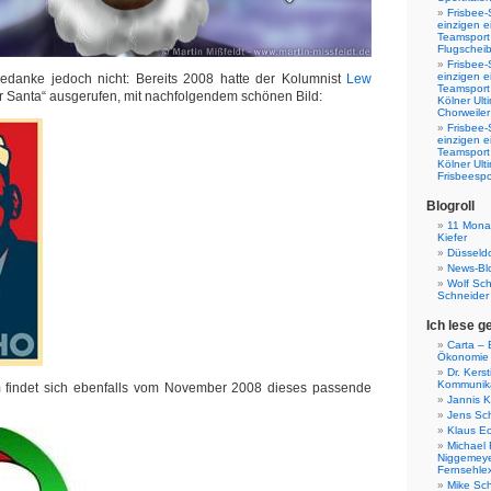
Frisbee-
einzigen e
Teamsport 
Flugscheib
Frisbee-
einzigen e
edanke jedoch nicht: Bereits 2008 hatte der Kolumnist
Lew
Teamsport
 Santa“ ausgerufen, mit nachfolgendem schönen Bild:
Kölner Ul
Chorweiler
Frisbee-
einzigen e
Teamsport
Kölner Ul
Frisbeespo
Blogroll
11 Monat
Kiefer
Düsseldo
News-Bl
Wolf Sc
Schneider
Ich lese g
Carta – B
Ökonomie
Dr. Kers
Kommunika
m
findet sich ebenfalls vom November 2008 dieses passende
Jannis K
Jens Sch
Klaus E
Michael 
Niggemeye
Fernsehle
Mike Sc