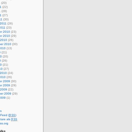
1
(20)
1
(22)
1
(28)
11
(27)
11
(30)
 2011
(26)
2011
(23)
r 2010
(23)
r 2010
(29)
 2010
(26)
er 2010
(30)
2010
(13)
0
(21)
10
(20)
0
(26)
10
(21)
10
(27)
 2010
(24)
2010
(26)
r 2009
(30)
r 2009
(29)
 2009
(22)
er 2009
(29)
2009
(1)
en
-Feed (
)
RSS
are als
RSS
ss.org
lke