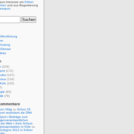
 aus Interesse am
Kölner
ehen
und aus Begeisterung
beesport
.
ffentlichung
um
chulung
e-Glossar
links
n
n
(234)
port
(172)
ultur
(147)
smus
(134)
Köln
(163)
7)
ogie
(93)
tik
(78)
Kommentare
nn Uhlig
zu
Schon 20
port verändern die DNA
Sport | Beiträge zum
igenverantwortlichen
der Welt » Kein Scherz:
isbeesportaktion in Köln
zu
 Cologne 2012 in Kölner
nder