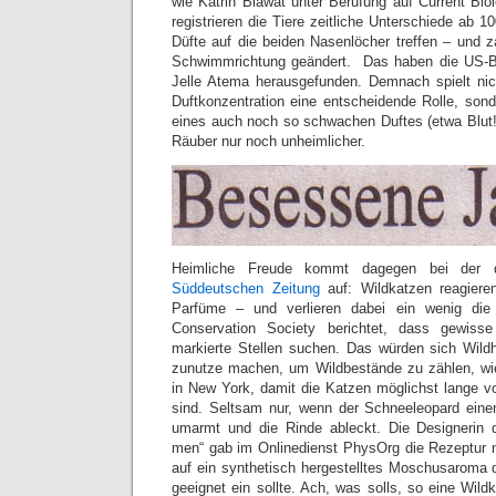
wie Katrin Blawat unter Berufung auf Current Biol
registrieren die Tiere zeitliche Unterschiede ab 1
Düfte auf die beiden Nasenlöcher treffen – und z
Schwimmrichtung geändert. Das haben die US-B
Jelle Atema herausgefunden. Demnach spielt nic
Duftkonzentration eine entscheidende Rolle, sonde
eines auch noch so schwachen Duftes (etwa Blut
Räuber nur noch unheimlicher.
Heimliche Freude kommt dagegen bei der 
Süddeutschen Zeitung
auf: Wildkatzen reagier
Parfüme – und verlieren dabei ein wenig die O
Conservation Society berichtet, dass gewis
markierte Stellen suchen. Das würden sich Wild
zunutze machen, um Wildbestände zu zählen, wie
in New York, damit die Katzen möglichst lange 
sind. Seltsam nur, wenn der Schneeleopard ein
umarmt und die Rinde ableckt. Die Designerin 
men“ gab im Onlinedienst PhysOrg die Rezeptur n
auf ein synthetisch hergestelltes Moschusaroma 
geeignet ein sollte. Ach, was solls, so eine Wild