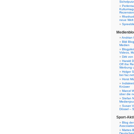
Sichelputz
Perlenta
Kulturmag
Rezensione
Rhethori
neue Welt
Spreebli
Medienblo
Andrian 
Bild Blo
Medien
Blogpilo
Videos, M
Dirk von
Harald D
Off the Re
Werbung 
Holger 
bei faz.net
Horst Mü
Indiskr
Knüwer
Marcel W
über die n
Stefan N
Medienjour
Susan V
Dössel – 
Sport-Akti
Blog der
Asscoiatio
Mattes B
Deutschen 