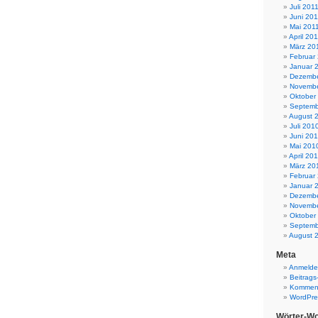
Juli 201
Juni 201
Mai 201
April 20
März 20
Februar
Januar 
Dezembe
Novembe
Oktober
Septemb
August 
Juli 201
Juni 20
Mai 201
April 20
März 20
Februar
Januar 
Dezembe
Novembe
Oktober
Septemb
August 
Meta
Anmeld
Beitrags
Komment
WordPre
Wörter-Wo