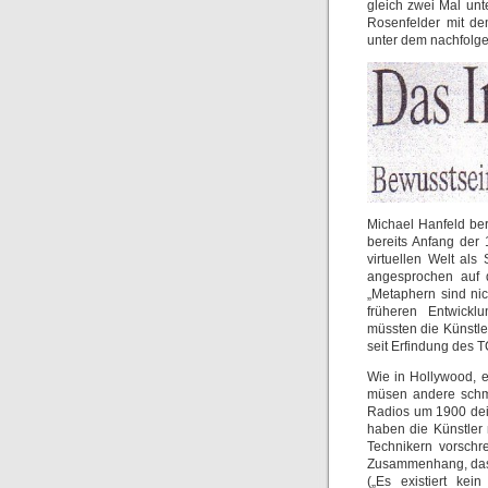
gleich zwei Mal un
Rosenfelder mit de
unter dem nachfolge
Michael Hanfeld ber
bereits Anfang der 
virtuellen Welt als
angesprochen auf d
„Metaphern sind ni
früheren Entwicklu
müssten die Künstl
seit Erfindung des TC
Wie in Hollywood, e
müsen andere schme
Radios um 1900 dei 
haben die Künstler 
Technikern vorschr
Zusammenhang, dass 
(„Es existiert kein