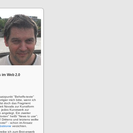
 im Web 2.0
satzpunkt "Behelfs-texte"
rigier mich bitte, wenn ich
! Ist doch das Fragment
eit Novalis zur Kunstform
 jedes Kunstwerk zur
n angelegt. Ein zweiter
Texten" heißt "News to use":
u! Drittens und letztens wollte
 Texte!" - schon im Ansatz
bstironie
verzichten.
hreibe ich zum Brot-erwerb