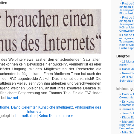
allen.
Frisbee-
einzigen e
Teamsport 
Flugscheib
Frisbee-
einzigen e
Teamsport
Kölner Ul
Chorweiler
Frisbee-
einzigen e
Teamsport
Kölner Ul
Frisbeespo
Blogroll
f des Welt-Interviews lässt er den entscheidenden Satz fallen:
11 Monat
net können kein Bewusstsein entwickeln“. Vielmehr ist es eher
Kiefer
eklärter Umgang mit den Möglichkeiten der Recherche die
Düsseldo
News-Bl
uchenden beflügeln kann. Einen ähnlichen Tenor hat auch der
Wolf Sc
 der FAZ abgedruckte Artikel. Das Internet denkt nicht! Die
Schneider
stattdessen viel zu sehr von ihm ablenken und verschwendeten
t irgend welchen Spielchen, anstatt ihres kreatives Denken zu
Ich lese g
ührlichere Besprechung von Thomas Thiel für die FAZ findet
Carta – B
i bei
faz.net
.
Ökonomie
Dr. Kers
Kommunika
tröme
,
David Gelernter
,
Künstliche Intelligenz
,
Philosophie des
Jannis K
Internets
Jens Sch
gelegt in
Internetkultur
|
Keine Kommentare »
Klaus E
Michael 
Niggemeye
Fernsehle
Mike Sc