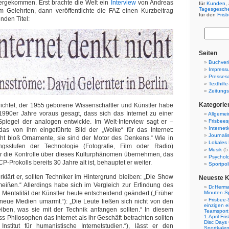
tergekommen. Erst brachte die Welt ein
Interview
von Andreas
für
Kunden
,
Tagesgesch
m Gelehrten, dann veröffentlichte die FAZ einen Kurzbeitrag
für den
Fris
nden Titel:
Seiten
Buchverö
Impress
Presses
Texthilf
Zeitungs
Kategorie
ichtet, der 1955 geborene Wissenschaftler und Künstler habe
1990er Jahre voraus gesagt, dass sich das Internet zu einer
Allgemei
 Spiegel der analogen entwickle. Im Welt-Interview sagt er –
Frisbees
Internetk
as von ihm eingeführte Bild der „Wolke“ für das Internet:
Journali
cht bloß Ornamente, sie sind der Motor des Denkens.“ Wie in
Lokales 
ngsstufen der Technologie (Fotografie, Film oder Radio)
Musik
(5
er die Kontrolle über dieses Kulturphänomen übernehmen, das
Psychol
P-Prokolls bereits 30 Jahre alt ist, behauptet er weiter.
Sportpoli
rklärt er, sollten Techniker im Hintergrund bleiben: „Die Show
Neueste 
ißen.“ Allerdings habe sich im Vergleich zur Erfindung des
Dr.Herma
Mentalität der Künstler heute entscheidend geändert („Früher
Minuten S
Frisbee-
neue Medien umarmt.“): „Die Leute ließen sich nicht von den
einzigen e
eiben, was sie mit der Technik anfangen sollten.“ In diesem
Teamsport 
1.April Fr
Philosophen das Internet als ihr Geschäft betrachten sollten
Disc Days
 Institut für humanistische Internetstudien.“), lässt er den
Sportkale