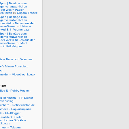
Sport | Beiträge zum
igenverantwortlichen
der Welt » Papier-
en falten
zu
Origami-Frisbee
Sport | Beiträge zum
igenverantwortlichen
 der Welt » Neues aus der
timate-Szene
zu
Ultimate
 wird 3. in Veenendaal
Sport | Beiträge zum
igenverantwortlichen
 der Welt » Neues aus der
timate-Szene
zu
Mach
rt in Köln-Nippes
e – Reise von Valentina
rfs feinste Ponydisco
og
hneider – Videoblog Speak
erne
log für Politik, Medien,
tin Hoffmann – PR-Doktor.
tionsblog
ucharz – Netzfeuilleton.de
röder – Popkulturjunkie
ck – PR-Blogger
Reufsteck, Stefan
r, Jochen Stöckle –
xikon.de
hnoor – Telagon