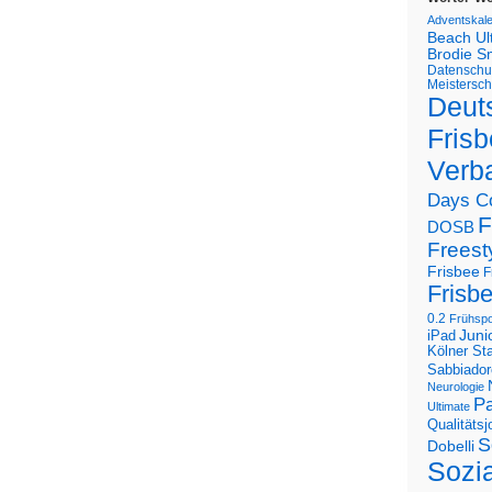
Adventskal
Beach U
Brodie S
Datenschu
Meistersch
Deut
Frisb
Verb
Days C
F
DOSB
Freest
Frisbee
F
Frisb
0.2
Frühspo
Juni
iPad
Kölner St
Sabbiador
Neurologie
Pa
Ultimate
Qualitäts
S
Dobelli
Sozi