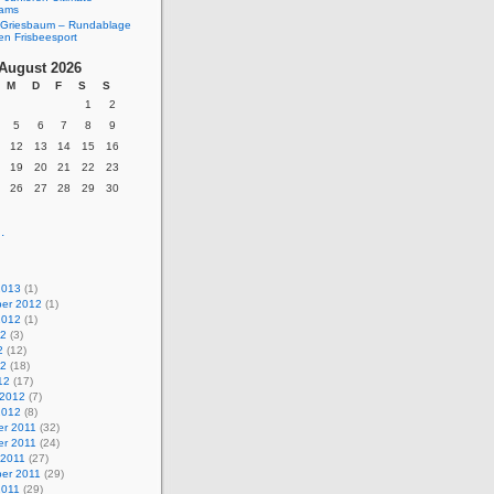
eams
Griesbaum – Rundablage
en Frisbeesport
August 2026
M
D
F
S
S
1
2
5
6
7
8
9
12
13
14
15
16
19
20
21
22
23
26
27
28
29
30
.
2013
(1)
er 2012
(1)
2012
(1)
12
(3)
2
(12)
12
(18)
12
(17)
 2012
(7)
2012
(8)
r 2011
(32)
r 2011
(24)
 2011
(27)
er 2011
(29)
2011
(29)