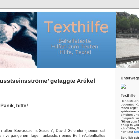
Unterwegs
usstseinsströme’ getaggte Artikel
Texthilfe
Der erste An
bedeutet: Kor
Panik, bitte!
falsch liege
spätestens s
erhoben und
Interpretatio
"Hilfen zum 
it's up to yo
ich - "Hilfe,
 allen Bewusstseins-Gassen“, David Gelernter (nomen est
nicht auf
Sel
den vergangenen Tagen anlässlich eines Berlin-Aufenthaltes
Beruflich sc