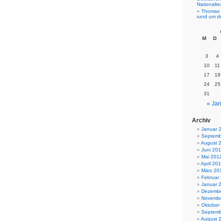
Nationalt
Thomas 
rund um d
M
D
3
4
10
11
17
18
24
25
31
« Jan
Archiv
Januar 
Septemb
August 
Juni 20
Mai 201
April 20
März 20
Februar
Januar 
Dezembe
Novembe
Oktober
Septemb
August 