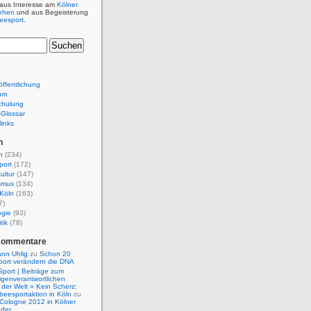
 aus Interesse am
Kölner
ehen
und aus Begeisterung
beesport
.
ffentlichung
um
chulung
e-Glossar
links
n
n
(234)
port
(172)
ultur
(147)
smus
(134)
Köln
(163)
7)
ogie
(93)
tik
(78)
Kommentare
nn Uhlig
zu
Schon 20
port verändern die DNA
Sport | Beiträge zum
igenverantwortlichen
der Welt » Kein Scherz:
isbeesportaktion in Köln
zu
 Cologne 2012 in Kölner
nder