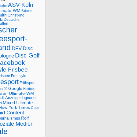
ASV Köln
ender
ltimate-WM
Bitkom
mith
Christkind
tz
Deutsche
aften
scher
eesport-
and
DFV
Disc
Disc Golf
ologne
acebook
yle Frisbee
risbee Freestyle
eesport
Frühsport
Google
rt 02
Heidees
oren Ultimate-WM
adt-Anzeiger
Lignano
Mixed Ultimate
o
New York Times
Open
id Content
Rolf
journalismus
oziale Medien
ale