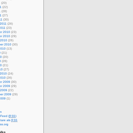
1
(20)
1
(22)
1
(28)
11
(27)
11
(30)
 2011
(26)
2011
(23)
r 2010
(23)
r 2010
(29)
 2010
(26)
er 2010
(30)
2010
(13)
0
(21)
10
(20)
0
(26)
10
(21)
10
(27)
 2010
(24)
2010
(26)
r 2009
(30)
r 2009
(29)
 2009
(22)
er 2009
(29)
2009
(1)
en
-Feed (
)
RSS
are als
RSS
ss.org
lke