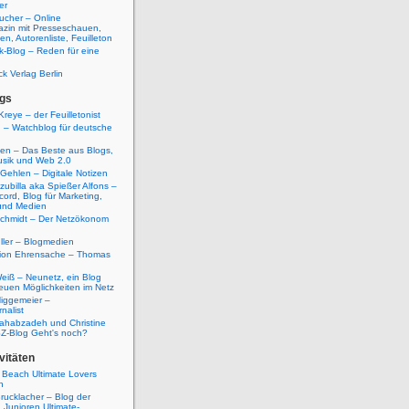
er
ucher – Online
azin mit Presseschauen,
n, Autorenliste, Feuilleton
k-Blog – Reden für eine
ck Verlag Berlin
gs
Kreye – der Feuilletonist
g – Watchblog für deutsche
ten – Das Beste aus Blogs,
usik und Web 2.0
 Gehlen – Digitale Notizen
zubilla aka Spießer Alfons –
cord, Blog für Marketing,
und Medien
Schmidt – Der Netzökonom
ller – Blogmedien
etion Ehrensache – Thomas
eiß – Neunetz, ein Blog
euen Möglichkeiten im Netz
iggemeier –
nalist
ahabzadeh und Christine
SZ-Blog Geht's noch?
vitäten
 Beach Ultimate Lovers
n
rucklacher – Blog der
Junioren Ultimate-