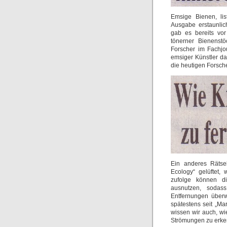
Emsige Bienen, lis
Ausgabe erstaunli
gab es bereits vor
tönerner Bienenstö
Forscher im Fachjo
emsiger Künstler da
die heutigen Forsche
Ein anderes Rätse
Ecology“ gelüftet,
zufolge können di
ausnutzen, sodas
Entfernungen über
spätestens seit „M
wissen wir auch, wi
Strömungen zu erken