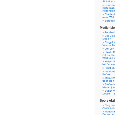
Sichelputz
Perlenta
Kulturmag
Rezensione
Rhethori
neue Welt
Spreebli
Medienblo
Andrian 
Bild Blo
Medien
Blogpilo
Videos, M
Dirk von
Harald D
Off the Re
Werbung 
Holger 
bei faz.net
Horst Mü
Indiskr
Knüwer
Marcel W
über die n
Stefan N
Medienjour
Susan V
Dössel – 
Sport-Akti
Blog der
Asscoiatio
Mattes B
Deutschen 