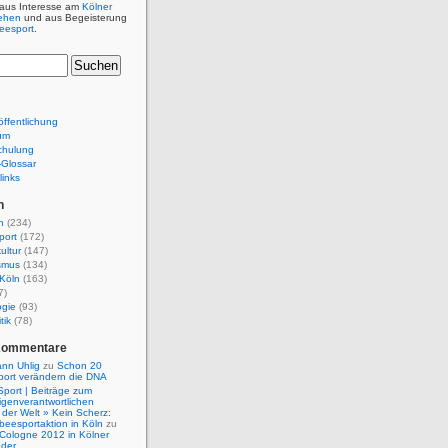
 aus Interesse am
Kölner
ehen
und aus Begeisterung
beesport
.
ffentlichung
um
chulung
e-Glossar
links
n
n
(234)
port
(172)
ultur
(147)
smus
(134)
Köln
(163)
7)
ogie
(93)
tik
(78)
Kommentare
nn Uhlig
zu
Schon 20
port verändern die DNA
Sport | Beiträge zum
igenverantwortlichen
der Welt » Kein Scherz:
isbeesportaktion in Köln
zu
 Cologne 2012 in Kölner
nder