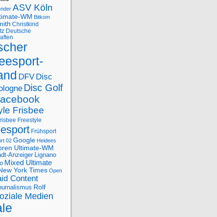
ASV Köln
ender
ltimate-WM
Bitkom
mith
Christkind
tz
Deutsche
aften
scher
eesport-
and
DFV
Disc
Disc Golf
ologne
acebook
yle Frisbee
risbee Freestyle
eesport
Frühsport
Google
rt 02
Heidees
oren Ultimate-WM
adt-Anzeiger
Lignano
Mixed Ultimate
o
New York Times
Open
id Content
Rolf
journalismus
oziale Medien
ale