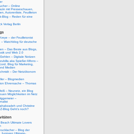
er
ucher – Online
azin mit Presseschauen,
n, Autorenliste, Feuilleton
k-Blog – Reden für eine
ck Verlag Berlin
gs
Kreye – der Feuilletonist
g – Watchblog für deutsche
ten – Das Beste aus Blogs,
usik und Web 2.0
 Gehlen – Digitale Notizen
zubilla aka Spießer Alfons –
cord, Blog für Marketing,
und Medien
Schmidt – Der Netzökonom
ller – Blogmedien
etion Ehrensache – Thomas
eiß – Neunetz, ein Blog
euen Möglichkeiten im Netz
iggemeier –
nalist
ahabzadeh und Christine
SZ-Blog Geht's noch?
vitäten
 Beach Ultimate Lovers
n
rucklacher – Blog der
Junioren Ultimate-