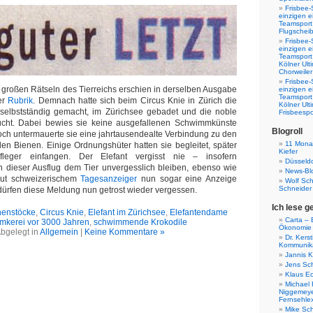
Frisbee-
einzigen e
Teamsport 
Flugscheib
Frisbee-
einzigen e
Teamsport
Kölner Ul
Chorweiler
Frisbee-
zu großen Rätseln des Tierreichs erschien in derselben Ausgabe
einzigen e
Teamsport
er
Rubrik
. Demnach hatte sich beim Circus Knie in Zürich die
Kölner Ul
selbstständig gemacht, im Zürichsee gebadet und die noble
Frisbeespo
cht. Dabei bewies sie keine ausgefallenen Schwimmkünste
Blogroll
noch untermauerte sie eine jahrtausendealte Verbindung zu den
11 Monat
n Bienen. Einige Ordnungshüter hatten sie begleitet, später
Kiefer
fleger einfangen. Der Elefant vergisst nie – insofern
Düsseldo
h dieser Ausflug dem Tier unvergesslich bleiben, ebenso wie
News-Bl
aut schweizerischem
Tagesanzeiger
nun sogar eine Anzeige
Wolf Sc
Schneider
dürfen diese Meldung nun getrost wieder vergessen.
Ich lese g
nenstöcke
,
Circus Knie
,
Elefant im Zürichsee
,
Elefantendame
Carta – B
Imkerei vor 3000 Jahren
,
schwimmende Krokodile
Ökonomie
bgelegt in
Allgemein
|
Keine Kommentare »
Dr. Kers
Kommunika
Jannis K
Jens Sch
Klaus E
Michael 
Niggemeye
Fernsehle
Mike Sc