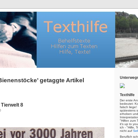
Unterwegs
‘Bienenstöcke’ getaggte Artikel
Texthilfe
Der erste An
bedeutet: Kor
Tierwelt 8
falsch liege
0
spätestens s
erhoben und
Interpretatio
"Hilfen zum 
it's up to yo
ich - "Hilfe,
nicht auf
Sel
Beruflich sc