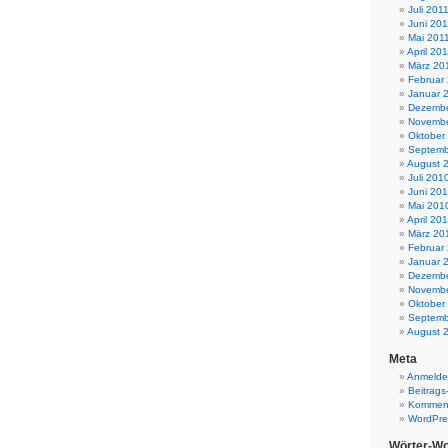
Juli 201
Juni 201
Mai 201
April 20
März 20
Februar
Januar 
Dezembe
Novembe
Oktober
Septemb
August 
Juli 201
Juni 20
Mai 201
April 20
März 20
Februar
Januar 
Dezembe
Novembe
Oktober
Septemb
August 
Meta
Anmeld
Beitrags
Komment
WordPre
Wörter-Wo