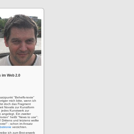
 im Web 2.0
satzpunkt "Behelfs-texte"
rigier mich bitte, wenn ich
! Ist doch das Fragment
eit Novalis zur Kunstform
 jedes Kunstwerk zur
n angelegt. Ein zweiter
Texten" heißt "News to use":
u! Drittens und letztens wollte
 Texte!" - schon im Ansatz
bstironie
verzichten.
hreibe ich zum Brot-erwerb