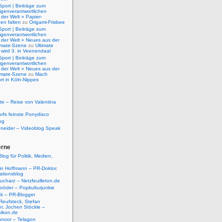
Sport | Beiträge zum
igenverantwortlichen
der Welt » Papier-
en falten
zu
Origami-Frisbee
Sport | Beiträge zum
igenverantwortlichen
 der Welt » Neues aus der
timate-Szene
zu
Ultimate
 wird 3. in Veenendaal
Sport | Beiträge zum
igenverantwortlichen
 der Welt » Neues aus der
timate-Szene
zu
Mach
rt in Köln-Nippes
e – Reise von Valentina
rfs feinste Ponydisco
og
hneider – Videoblog Speak
erne
log für Politik, Medien,
tin Hoffmann – PR-Doktor.
tionsblog
ucharz – Netzfeuilleton.de
röder – Popkulturjunkie
ck – PR-Blogger
Reufsteck, Stefan
r, Jochen Stöckle –
xikon.de
hnoor – Telagon