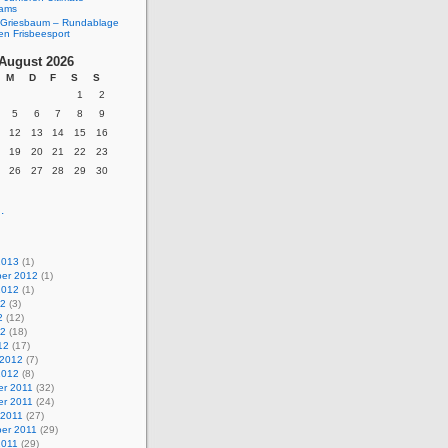
eams
Griesbaum – Rundablage
en Frisbeesport
August 2026
M
D
F
S
S
1
2
5
6
7
8
9
12
13
14
15
16
19
20
21
22
23
26
27
28
29
30
.
2013
(1)
er 2012
(1)
2012
(1)
12
(3)
2
(12)
12
(18)
12
(17)
 2012
(7)
2012
(8)
r 2011
(32)
r 2011
(24)
 2011
(27)
er 2011
(29)
2011
(29)