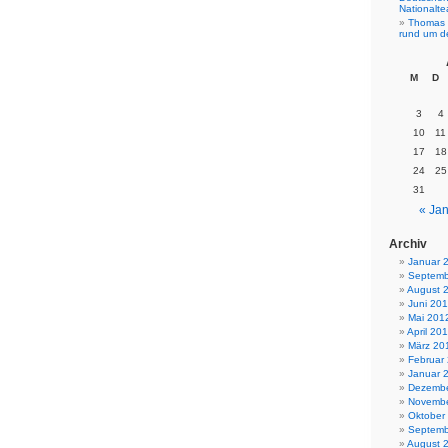
Nationalt
Thomas 
rund um d
M
D
3
4
10
11
17
18
24
25
31
« Jan
Archiv
Januar 
Septemb
August 
Juni 20
Mai 201
April 20
März 20
Februar
Januar 
Dezembe
Novembe
Oktober
Septemb
August 