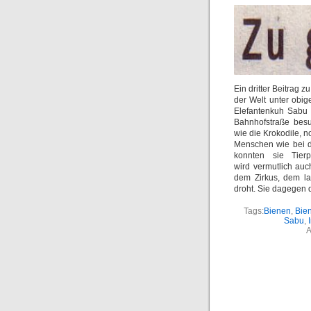
Ein dritter Beitrag 
der Welt unter obig
Elefantenkuh Sabu 
Bahnhofstraße besu
wie die Krokodile, 
Menschen wie bei de
konnten sie Tierp
wird vermutlich auc
dem Zirkus, dem l
droht. Sie dagegen 
Tags:
Bienen
,
Bie
Sabu
,
A