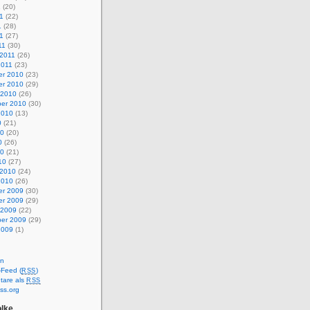
1
(20)
1
(22)
1
(28)
11
(27)
11
(30)
 2011
(26)
2011
(23)
r 2010
(23)
r 2010
(29)
 2010
(26)
er 2010
(30)
2010
(13)
0
(21)
10
(20)
0
(26)
10
(21)
10
(27)
 2010
(24)
2010
(26)
r 2009
(30)
r 2009
(29)
 2009
(22)
er 2009
(29)
2009
(1)
en
-Feed (
)
RSS
are als
RSS
ss.org
lke