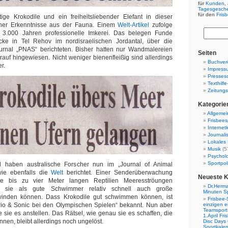
für
Kunden
,
Tagesgesch
für den
Fris
tige Krokodile und ein freiheitsliebender Elefant in dieser
cher Erkenntnisse aus der Fauna. Einem
Welt-Artikel
zufolge
 3.000 Jahren professionelle Imkerei. Das belegen Funde
cke in Tel Rehov im nordisraelischen Jordantal, über die
urnal „PNAS“ berichteten. Bisher hatten nur Wandmalereien
Seiten
rauf hingewiesen. Nicht weniger bienenfleißig sind allerdings
Buchverö
r.
Impress
Presses
Texthilf
Zeitungs
Kategorie
Allgemei
Frisbees
Internetk
Journali
Lokales 
Musik
(5
Psychol
Sportpoli
l haben australische Forscher nun im „Journal of Animal
 wie ebenfalls die
Welt
berichtet. Einer Senderüberwachung
Neueste 
e bis zu vier Meter langen Reptilien Meeresströungen
Dr.Herma
s sie als gute Schwimmer relativ schnell auch große
Minuten S
winden können. Dass Krokodile gut schwimmen können, ist
Frisbee-
ario & Sonic bei den Olympischen Spielen“ bekannt. Nun aber
einzigen e
Teamsport 
e sie es anstellen. Das Rätsel, wie genau sie es schaffen, die
1.April Fr
nen, bleibt allerdings noch ungelöst.
Disc Days
Sportkale