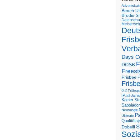
Adventskal
Beach U
Brodie S
Datenschu
Meistersch
Deut
Frisb
Verb
Days C
F
DOSB
Freest
Frisbee
F
Frisb
0.2
Frühspo
Juni
iPad
Kölner St
Sabbiador
Neurologie
Pa
Ultimate
Qualitäts
S
Dobelli
Sozi