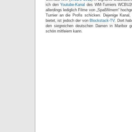
ich den
Youtube-Kanal
des WM-Turniers WCBU201
allerdings lediglich Filme von „Spaßfilmern“ hochg
Turnier an die Profis schicken. Dejenige Kanal, 
bietet, ist jedoch der von
Blockstack-TV
. Dort hab
den siegreichen deutschen Damen in Maribor g
schön mitfeiern kann.