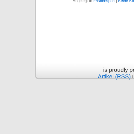
Abgelegt in
Frisbeesport
|
Keine K
is proudly 
Artikel (RSS)