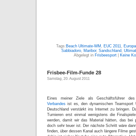
Tags:
Beach Ultimate-WM
,
EUC 2011
,
Europa
Sabbiadoro
,
Maribor
,
Sandschland
,
Ultima
Abgelegt in
Frisbeesport
|
Keine K
Frisbee-Film-Funde 28
Samstag, 20. August 2011
Eines meiner Ziele als Geschäftsführer d
Verbandes
ist es, den dynamischen Teamsport U
Deutschland verstärkt ins Internet zu bringen. 
Turnieren erst einmal wenigstens die Finalspiel
werden, damit wir das Material hätten, das bei p
doch sehr teuer ist. Der nächste Schritt wäre dann
finden, über dessen Kanal auch längere Filme ges