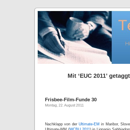
Mit ‘EUC 2011’ getaggt
Frisbee-Film-Funde 30
Montag, 22. August 2011
Nachklapp von der
Ultimate-EM
in Maribor, Slove
Ultimate-WM (
WCBU 2011
) in Lignanio Sabbiadoro