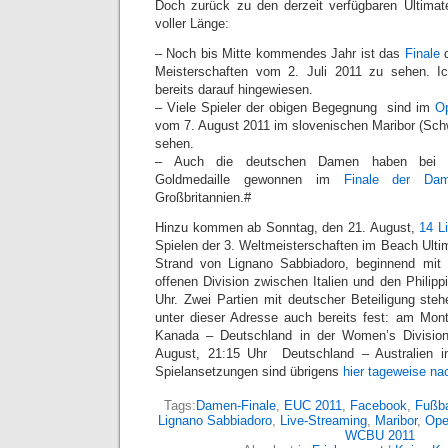
Doch zurück zu den derzeit verfügbaren Ultimat
voller Länge:
– Noch bis Mitte kommendes Jahr ist das
Finale
d
Meisterschaften vom 2. Juli 2011 zu sehen. I
bereits darauf hingewiesen.
– Viele Spieler der obigen Begegnung sind im
Op
vom 7. August 2011 im slovenischen Maribor (Sch
sehen.
– Auch die deutschen Damen haben bei di
Goldmedaille gewonnen im
Finale der Dame
Großbritannien.#
Hinzu kommen ab Sonntag, den 21. August,
14 L
Spielen der 3. Weltmeisterschaften im Beach Ultim
Strand von Lignano Sabbiadoro, beginnend mit 
offenen Division zwischen Italien und den Phili
Uhr. Zwei Partien mit deutscher Beteiligung st
unter dieser Adresse auch bereits fest: am Mon
Kanada – Deutschland in der Women’s Divisio
August, 21:15 Uhr Deutschland – Australien in
Spielansetzungen sind übrigens
hier tageweise na
Tags:
Damen-Finale
,
EUC 2011
,
Facebook
,
Fußba
Lignano Sabbiadoro
,
Live-Streaming
,
Maribor
,
Ope
WCBU 2011