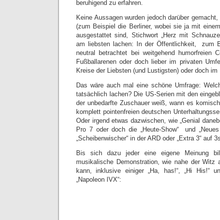
beruhigend zu erfahren.
Keine Aussagen wurden jedoch darüber gemacht, 
(zum Beispiel die Berliner, wobei sie ja mit eine
ausgestattet sind, Stichwort „Herz mit Schnauz
am liebsten lachen: In der Öffentlichkeit, zum B
neutral betrachtet bei weitgehend humorfreien C
Fußballarenen oder doch lieber im privaten Umf
Kreise der Liebsten (und Lustigsten) oder doch im 
Das wäre auch mal eine schöne Umfrage: Welc
tatsächlich lachen? Die US-Serien mit den eingeb
der unbedarfte Zuschauer weiß, wann es komisch s
komplett pointenfreien deutschen Unterhaltungsse
Oder irgend etwas dazwischen, wie „Genial danebe
Pro 7 oder doch die „Heute-Show“ und „Neues 
„Scheibenwischer“ in der ARD oder „Extra 3“ auf 3
Bis sich dazu jeder eine eigene Meinung bild
musikalische Demonstration, wie nahe der Witz
kann, inklusive einiger „Ha, has!“, „Hi His!“ un
„Napoleon IVX“: