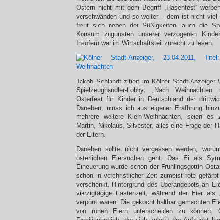
Ostern nicht mit dem Begriff „Hasenfest“ werben
verschwänden und so weiter – dem ist nicht viel 
freut sich neben der Süßigkeiten- auch die Spi
Konsum zugunsten unserer verzogenen Kinder
Insofern war im Wirtschaftsteil zurecht zu lesen.
Jakob Schlandt zitiert im Kölner Stadt-Anzeiger 
Spielzeughändler-Lobby: „Nach Weihnachten
Osterfest für Kinder in Deutschland der drittwi
Daneben, muss ich aus eigener Erafhrung hinzu
mehrere weitere Klein-Weihnachten, seien es 
Martin, Nikolaus, Silvester, alles eine Frage der 
der Eltern.
Daneben sollte nicht vergessen werden, worum
österlichen Eiersuchen geht. Das Ei als Sy
Erneuerung wurde schon der Frühlingsgöttin Ost
schon in vorchristlicher Zeit zumeist rote gefärb
verschenkt. Hintergrund des Überangebots an Ei
vierzigtägige Fastenzeit, während der Eier als 
verpönt waren. Die gekocht haltbar gemachten Ei
von rohen Eiern unterscheiden zu können. 
Familienbetrieb, der sich zuletzt der Aufzucht l