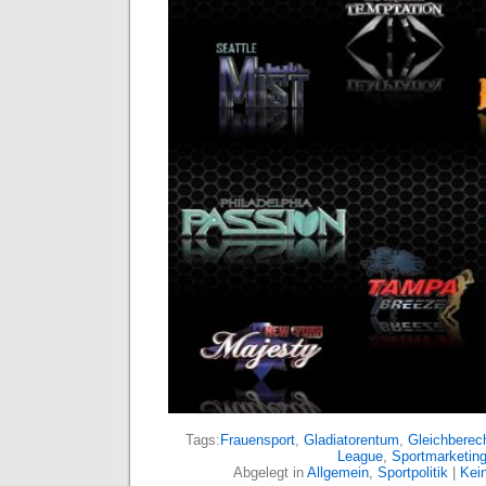
Tags:
Frauensport
,
Gladiatorentum
,
Gleichberec
League
,
Sportmarketin
Abgelegt in
Allgemein
,
Sportpolitik
|
Kei