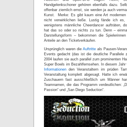
Handgelenkschoner gehören ebenfalls dazu. Sel
offenbar ziemlich ernst, sie werden ja auch verma
Kunst. Merke: Es gibt kaum eine Art modernen 
nicht verwirklichen ließe. Lustig fände ich es
wenigstens männliche Cheerdancer aufträten, do
hat das so oder so nichts zu tun. Denn – einm
Darstellungsform – bekommen die Spielerinnen
Anteile an den Ticketverkäufen.
Ursprünglich waren die
Auftritte
als Pausen-Veranst
Events gedacht (das ist die deutliche Parallele 
2004 laufen sie auch parallel zum prominenten Ha
Super Bowls im Bezahlfernsehen. In diesem Jahr
Informationen
den Veranstaltern im prüden Ta
Veranstaltung komplett abgesagt. Hatte ich erw
Zuschauern fast ausschließlich um Männer han
Teamnamen, die das Programm verdeutlichen: „Dal
Passion“ und „San Diego Seduction“.