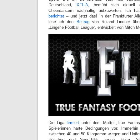
Deutschland,
XFL-A,
bemüht sich aktuell 
Cheerdancern nachhaltig aufzuwerten. Ich hat
berichtet
– und jetzt das! In der Frankfurter Al
lese ich den
Beitrag
von Roland Lindner über
„Lingerie Football League“, entwickelt von Mitch M
Die Liga
firmiert
unter dem Motto „True Fantasy
Spielerinnen harte Bedingungen vor: Immerhin s
zwischen 40 und 50 Kilogramm wiegen und Unifo
Höschen und Sport-BHs tragen. Helm, Schu