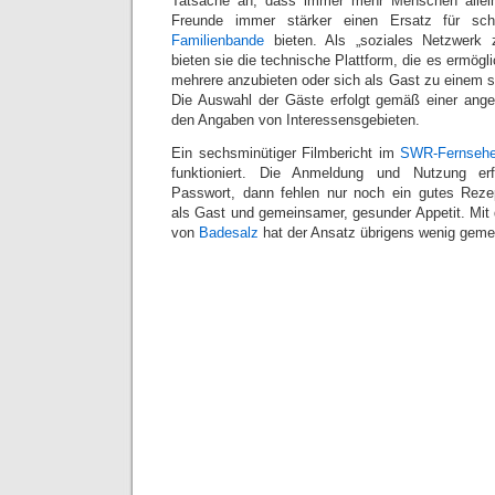
Tatsache an, dass immer mehr Menschen allei
Freunde immer stärker einen Ersatz für s
Familienbande
bieten. Als „soziales Netzwer
bieten sie die technische Plattform, die es ermögl
mehrere anzubieten oder sich als Gast zu einem
Die Auswahl der Gäste erfolgt gemäß einer ang
den Angaben von Interessensgebieten.
Ein sechsminütiger Filmbericht im
SWR-Fernseh
funktioniert. Die Anmeldung und Nutzung er
Passwort, dann fehlen nur noch ein gutes Rezep
als Gast und gemeinsamer, gesunder Appetit. Mi
von
Badesalz
hat der Ansatz übrigens wenig gemein