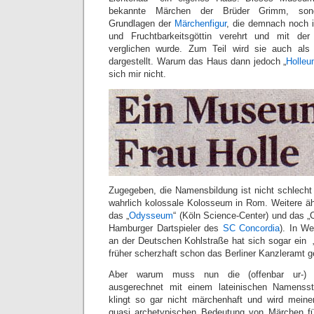
bekannte Märchen der Brüder Grimm, sonde
Grundlagen der
Märchenfigur
, die demnach noch i
und Fruchtbarkeitsgöttin verehrt und mit der
verglichen wurde. Zum Teil wird sie auch als 
dargestellt. Warum das Haus dann jedoch „
Holle
sich mir nicht.
Zugegeben, die Namensbildung ist nicht schlecht 
wahrlich kolossale Kolosseum in Rom. Weitere ä
das „
Odysseum
“ (Köln Science-Center) und das „
Hamburger Dartspieler des
SC Concordia
). In W
an der Deutschen Kohlstraße hat sich sogar ein 
früher scherzhaft schon das Berliner Kanzleramt g
Aber warum muss nun die (offenbar ur-) d
ausgerechnet mit einem lateinischen Namens
klingt so gar nicht märchenhaft und wird meine
quasi archetypischen Bedeutung von Märchen fü