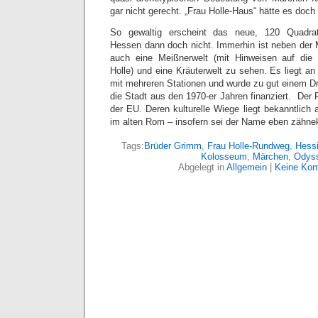
gar nicht gerecht. „Frau Holle-Haus“ hätte es doch
So gewaltig erscheint das neue, 120 Quadr
Hessen dann doch nicht. Immerhin ist neben der 
auch eine Meißnerwelt (mit Hinweisen auf die
Holle) und eine Kräuterwelt zu sehen. Es liegt a
mit mehreren Stationen und wurde zu gut einem Dri
die Stadt aus den 1970-er Jahren finanziert. Der
der EU. Deren kulturelle Wiege liegt bekanntlich
im alten Rom – insofern sei der Name eben zähnek
Tags:
Brüder Grimm
,
Frau Holle-Rundweg
,
Hessi
Kolosseum
,
Märchen
,
Odys
Abgelegt in
Allgemein
|
Keine Kom