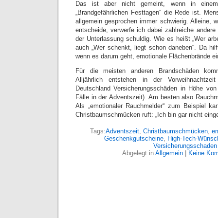
Das ist aber nicht gemeint, wenn in eine
„Brandgefährlichen Festtagen“ die Rede ist. Men
allgemein gesprochen immer schwierig. Alleine, w
entscheide, verwerfe ich dabei zahlreiche ande
der Unterlassung schuldig. Wie es heißt „Wer arbei
auch „Wer schenkt, liegt schon daneben“. Da hilf
wenn es darum geht, emotionale Flächenbrände 
Für die meisten anderen Brandschäden komm
Alljährlich entstehen in der Vorweihnachtzei
Deutschland Versicherungsschäden in Höhe von 
Fälle in der Adventszeit). Am besten also Rauchmel
Als „emotionaler Rauchmelder“ zum Beispiel k
Christbaumschmücken ruft: „Ich bin gar nicht eing
Tags:
Adventszeit
,
Christbaumschmücken
,
em
Geschenkgutscheine
,
High-Tech-Wünsc
Versicherungsschaden
Abgelegt in
Allgemein
|
Keine Kom