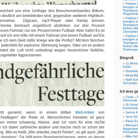
Frisbee-
einzigen e
beschert uns eine Umfrage des Branchenverbandes Bitkom,
Teamsport 
Flugscheib
 deutlich am beliebtesten sind. gegenüber weiteren Hightech-
Frisbee-
rnseher, Digicam, mp3-Player oder Handy können
einzigen e
Teamsport
henke demnach angeblioch abstinken: nur drei Prozent
Kölner Ul
ues Fahrrad, nur ein Prozent einen Fußball. Aber hallo! Es ist
Chorweiler
soll ich enn bitte mit einem Fahrrad und einem Fußball auf Eis
Frisbee-
einzigen e
 ich kein Geld dafür kriege wie die Profis)? Mit dem falschen
Teamsport
jedenfalls für explosive Stimmung sorgen. Oder um es anders
Kölner Ul
Frisbeespo
stert die Luft nicht unbedingt wegen besinnlicher Gefühle,
sgelebter Aggressionen.
Blogroll
11 Monat
Kiefer
Düsseldo
News-Bl
Wolf Sc
Schneider
Ich lese g
Carta – B
Ökonomie
Dr. Kers
Kommunika
cht gemeint, wenn in einem dritten
Welt-Artikel
von
Jannis K
Jens Sch
 Festtagen“ die Rede ist. Menschliches Handeln ist ganz
Klaus E
en immer schwierig. Alleine, weil ich mich für eine HaTat
Michael 
fe ich dabei zahlreiche andere und mache mich so schon der
Niggemeye
g. Wie es heißt „Wer arbeitet, macht Fehler“, so gilt auch „Wer
Fernsehle
Mike Sc
n daneben“. Da hilft keine Brandversicherung, wenn es darum