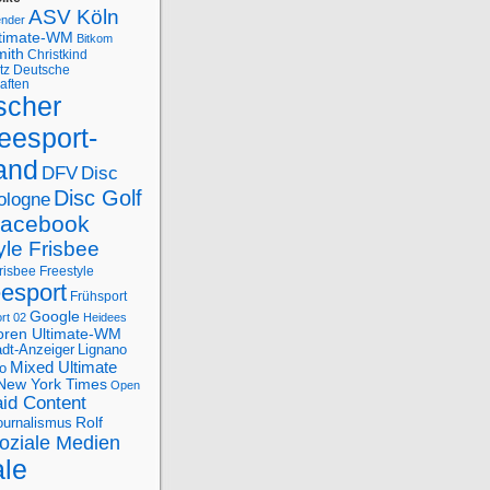
ASV Köln
ender
ltimate-WM
Bitkom
mith
Christkind
tz
Deutsche
aften
scher
eesport-
and
DFV
Disc
Disc Golf
ologne
acebook
yle Frisbee
risbee Freestyle
eesport
Frühsport
Google
rt 02
Heidees
oren Ultimate-WM
adt-Anzeiger
Lignano
Mixed Ultimate
o
New York Times
Open
id Content
Rolf
journalismus
oziale Medien
ale