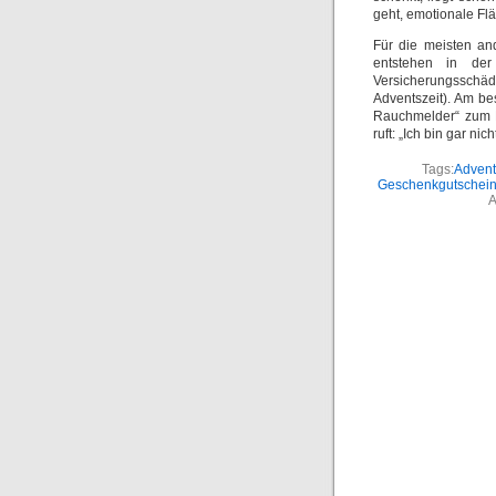
geht, emotionale F
Für die meisten an
entstehen in der
Versicherungsschä
Adventszeit). Am be
Rauchmelder“ zum 
ruft: „Ich bin gar ni
Tags:
Advent
Geschenkgutschei
A