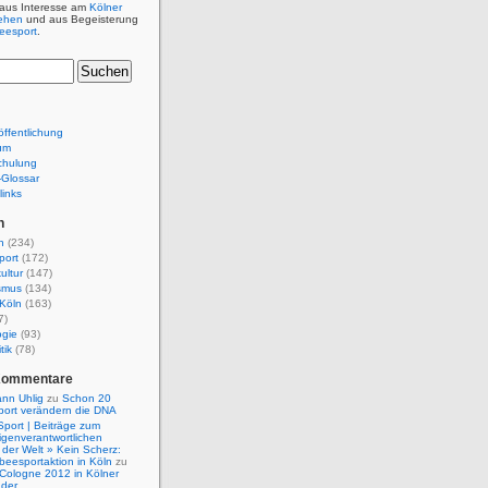
 aus Interesse am
Kölner
ehen
und aus Begeisterung
beesport
.
ffentlichung
um
chulung
e-Glossar
links
n
n
(234)
port
(172)
ultur
(147)
smus
(134)
Köln
(163)
7)
ogie
(93)
tik
(78)
Kommentare
nn Uhlig
zu
Schon 20
port verändern die DNA
Sport | Beiträge zum
igenverantwortlichen
der Welt » Kein Scherz:
isbeesportaktion in Köln
zu
 Cologne 2012 in Kölner
nder