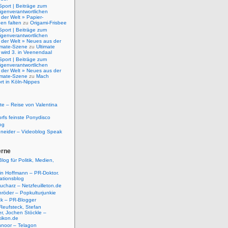
Sport | Beiträge zum
igenverantwortlichen
der Welt » Papier-
en falten
zu
Origami-Frisbee
Sport | Beiträge zum
igenverantwortlichen
 der Welt » Neues aus der
timate-Szene
zu
Ultimate
 wird 3. in Veenendaal
Sport | Beiträge zum
igenverantwortlichen
 der Welt » Neues aus der
timate-Szene
zu
Mach
rt in Köln-Nippes
e – Reise von Valentina
rfs feinste Ponydisco
og
hneider – Videoblog Speak
erne
log für Politik, Medien,
tin Hoffmann – PR-Doktor.
tionsblog
ucharz – Netzfeuilleton.de
röder – Popkulturjunkie
ck – PR-Blogger
Reufsteck, Stefan
r, Jochen Stöckle –
xikon.de
hnoor – Telagon