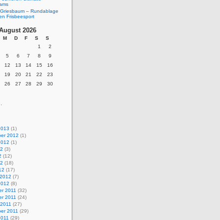
eams
Griesbaum – Rundablage
en Frisbeesport
August 2026
M
D
F
S
S
1
2
5
6
7
8
9
12
13
14
15
16
19
20
21
22
23
26
27
28
29
30
.
2013
(1)
er 2012
(1)
2012
(1)
12
(3)
2
(12)
12
(18)
12
(17)
 2012
(7)
2012
(8)
r 2011
(32)
r 2011
(24)
 2011
(27)
er 2011
(29)
2011
(29)