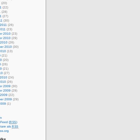
1
(20)
1
(22)
1
(28)
11
(27)
11
(30)
 2011
(26)
2011
(23)
r 2010
(23)
r 2010
(29)
 2010
(26)
er 2010
(30)
2010
(13)
0
(21)
10
(20)
0
(26)
10
(21)
10
(27)
 2010
(24)
2010
(26)
r 2009
(30)
r 2009
(29)
 2009
(22)
er 2009
(29)
2009
(1)
en
-Feed (
)
RSS
are als
RSS
ss.org
lke