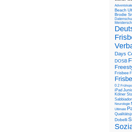
Adventskal
Beach U
Brodie S
Datenschu
Meistersch
Deut
Frisb
Verb
Days C
F
DOSB
Freest
Frisbee
F
Frisb
0.2
Frühspo
Juni
iPad
Kölner St
Sabbiador
Neurologie
Pa
Ultimate
Qualitäts
S
Dobelli
Sozi