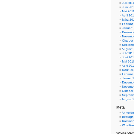
Juli 201
Juni 201
Mai 201
April 20
März 20
Februar
Januar 
Dezembe
Novembe
Oktober
Septemb
August 
Juli 201
Juni 20
Mai 201
April 20
März 20
Februar
Januar 
Dezembe
Novembe
Oktober
Septemb
August 
Meta
Anmeld
Beitrags
Komment
WordPre
Wörter-Wo