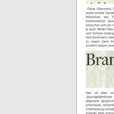
Diese Erkenntnis 
wobei mobile Geräte
Wünschen wie Fe
herkömmliche Gesc
wünschen sich ein ne
ja auch Winter! Was 
und Schnee (solange
Geschenk kann man 
zu sagen, dann kni
sondern wegen unau
Das ist aber ni
„Brandgefährlichen
allgemein gesproch
entscheide, verwer
Unterlassung schuldi
schenkt, liegt scho