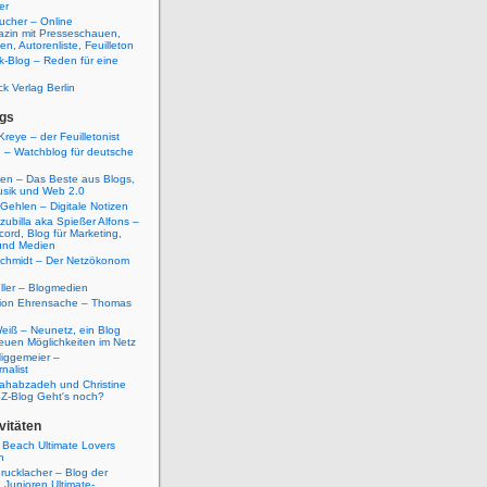
er
ucher – Online
azin mit Presseschauen,
n, Autorenliste, Feuilleton
k-Blog – Reden für eine
ck Verlag Berlin
gs
Kreye – der Feuilletonist
g – Watchblog für deutsche
ten – Das Beste aus Blogs,
usik und Web 2.0
 Gehlen – Digitale Notizen
zubilla aka Spießer Alfons –
cord, Blog für Marketing,
und Medien
Schmidt – Der Netzökonom
ller – Blogmedien
etion Ehrensache – Thomas
eiß – Neunetz, ein Blog
euen Möglichkeiten im Netz
iggemeier –
nalist
ahabzadeh und Christine
SZ-Blog Geht's noch?
vitäten
 Beach Ultimate Lovers
n
rucklacher – Blog der
Junioren Ultimate-