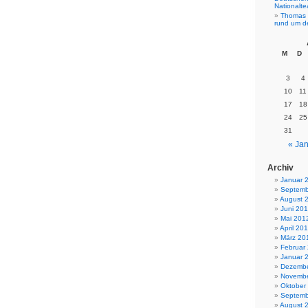
Nationalt
Thomas 
rund um d
M
D
3
4
10
11
17
18
24
25
31
« Jan
Archiv
Januar 
Septemb
August 
Juni 20
Mai 201
April 20
März 20
Februar
Januar 
Dezembe
Novembe
Oktober
Septemb
August 