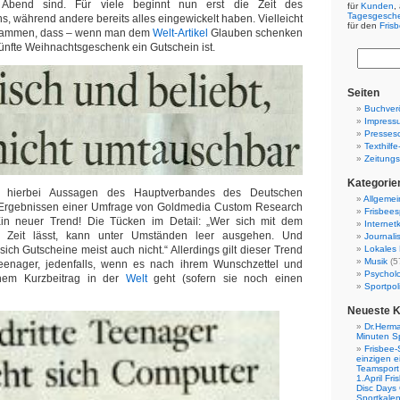
 Abend sind. Für viele beginnt nun erst die Zeit des
für
Kunden
,
Tagesgesch
 während andere bereits alles eingewickelt haben. Vielleicht
für den
Fris
usammen, dass – wenn man dem
Welt-Artikel
Glauben schenken
ünfte Weihnachtsgeschenk ein Gutschein ist.
Seiten
Buchverö
Impress
Presses
Texthilf
Zeitungs
Kategorie
n hierbei Aussagen des Hauptverbandes des Deutschen
Allgemei
 Ergebnissen einer Umfrage von Goldmedia Custom Research
Frisbees
in neuer Trend! Die Tücken im Detail: „Wer sich mit dem
Internetk
 Zeit lässt, kann unter Umständen leer ausgehen. Und
Journali
ich Gutscheine meist auch nicht.“ Allerdings gilt dieser Trend
Lokales 
Musik
(5
Teenager, jedenfalls, wenn es nach ihrem Wunschzettel und
Psychol
nem Kurzbeitrag in der
Welt
geht (sofern sie noch einen
Sportpoli
Neueste 
Dr.Herma
Minuten S
Frisbee-
einzigen e
Teamsport 
1.April Fr
Disc Days
Sportkale