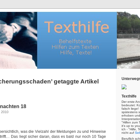
Unterwegs
icherungsschaden’ getaggte Artikel
Texthilfe
Der erste An
bedeutet: Kor
nachten 18
falsch liege
 2010
spätestens s
erhoben und
Interpretatio
"Hilfen zum 
it's up to yo
ich - "Hilfe,
ersichtlich, was die Vielzahl der Meldungen zu und Hinweise
nicht auf
Sel
rifft… Das liegt sicher daran, dass es bald nur noch 10 Tage
Beruflich sc