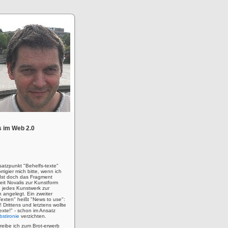
 im Web 2.0
satzpunkt "Behelfs-texte"
rigier mich bitte, wenn ich
! Ist doch das Fragment
eit Novalis zur Kunstform
 jedes Kunstwerk zur
n angelegt. Ein zweiter
Texten" heißt "News to use":
u! Drittens und letztens wollte
 Texte!" - schon im Ansatz
bstironie
verzichten.
hreibe ich zum Brot-erwerb