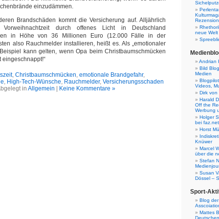
Sichelputz
lächenbrände einzudämmen.
Perlenta
Kulturmag
deren Brandschäden kommt die Versicherung auf. Alljährlich
Rezensione
 Vorweihnachtzeit durch offenes Licht in Deutschland
Rhethori
neue Welt
den in Höhe von 36 Millionen Euro (12.000 Fälle in der
Spreebli
sten also Rauchmelder installieren, heißt es. Als „emotionaler
Beispiel kann gelten, wenn Opa beim Christbaumschmücken
Medienblo
cht eingeschnappt!“
Andrian 
Bild Blo
Medien
szeit
,
Christbaumschmücken
,
emotionale Brandgefahr
,
Blogpilo
ne
,
High-Tech-Wünsche
,
Rauchmelder
,
Versicherungsschaden
Videos, M
bgelegt in
Allgemein
|
Keine Kommentare »
Dirk von
Harald D
Off the Re
Werbung 
Holger 
bei faz.net
Horst Mü
Indiskr
Knüwer
Marcel W
über die n
Stefan N
Medienjour
Susan V
Dössel – 
Sport-Akti
Blog der
Asscoiatio
Mattes B
Deutschen 