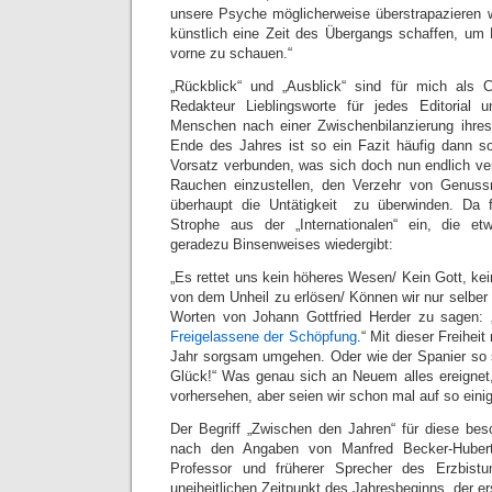
unsere Psyche möglicherweise überstrapazieren 
künstlich eine Zeit des Übergangs schaffen, um
vorne zu schauen.“
„Rückblick“ und „Ausblick“ sind für mich als 
Redakteur Lieblingsworte für jedes Editorial 
Menschen nach einer Zwischenbilanzierung ihre
Ende des Jahres ist so ein Fazit häufig dann s
Vorsatz verbunden, was sich doch nun endlich ver
Rauchen einzustellen, den Verzehr von Genuss
überhaupt die Untätigkeit zu überwinden. Da f
Strophe aus der „Internationalen“ ein, die e
geradezu Binsenweises wiedergibt:
„Es rettet uns kein höheres Wesen/ Kein Gott, kei
von dem Unheil zu erlösen/ Können wir nur selber
Worten von Johann Gottfried Herder zu sagen: 
Freigelassene der Schöpfung
.“ Mit dieser Freihe
Jahr sorgsam umgehen. Oder wie der Spanier so 
Glück!“ Was genau sich an Neuem alles ereignet, 
vorhersehen, aber seien wir schon mal auf so eini
Der Begriff „Zwischen den Jahren“ für diese bes
nach den Angaben von Manfred Becker-Huberti,
Professor und früherer Sprecher des Erzbist
uneiheitlichen Zeitpunkt des Jahresbeginns, der er