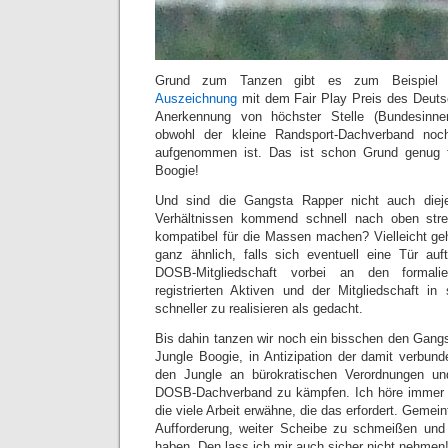
Grund zum Tanzen gibt es zum Beispiel a
Auszeichnung
mit dem Fair Play Preis des Deutsc
Anerkennung von höchster Stelle (Bundesinn
obwohl der kleine Randsport-Dachverband no
aufgenommen ist. Das ist schon Grund genug f
Boogie!
Und sind die Gangsta Rapper nicht auch dieje
Verhältnissen kommend schnell nach oben str
kompatibel für die Massen machen? Vielleicht g
ganz ähnlich, falls sich eventuell eine Tür auft
DOSB-Mitgliedschaft vorbei an den formali
registrierten Aktiven und der Mitgliedschaft i
schneller zu realisieren als gedacht.
Bis dahin tanzen wir noch ein bisschen den Gang
Jungle Boogie, in Antizipation der damit verbun
den Jungle an bürokratischen Verordnungen un
DOSB-Dachverband zu kämpfen. Ich höre immer nu
die viele Arbeit erwähne, die das erfordert. Gemeint
Aufforderung, weiter Scheibe zu schmeißen un
haben. Den lass ich mir auch sicher nicht nehmen