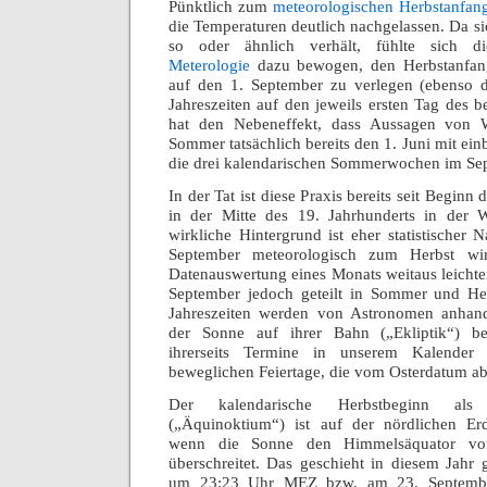
Pünktlich zum
meteorologischen Herbstanfan
die Temperaturen deutlich nachgelassen. Da sic
so oder ähnlich verhält, fühlte sich 
Meterologie
dazu bewogen, den Herbstanfang
auf den 1. September zu verlegen (ebenso 
Jahreszeiten auf den jeweils ersten Tag des 
hat den Nebeneffekt, dass Aussagen von W
Sommer tatsächlich bereits den 1. Juni mit ein
die drei kalendarischen Sommerwochen im Se
In der Tat ist diese Praxis bereits seit Begin
in der Mitte des 19. Jahrhunderts in der 
wirkliche Hintergrund ist eher statistischer 
September meteorologisch zum Herbst wird,
Datenauswertung eines Monats weitaus leichter
September jedoch geteilt in Sommer und Her
Jahreszeiten werden von Astronomen anhand
der Sonne auf ihrer Bahn („Ekliptik“) b
ihrerseits Termine in unserem Kalender
beweglichen Feiertage, die vom Osterdatum a
Der kalendarische Herbstbeginn als T
(„Äquinoktium“) ist auf der nördlichen Er
wenn die Sonne den Himmelsäquator v
überschreitet. Das geschieht in diesem Jah
um 23:23 Uhr MEZ bzw. am 23. Septem