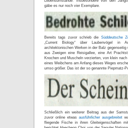
Lebensumstände. Insbesondere von den Jangtse
gäbe es nur noch vier Exemplare.
Bereits tags zuvor schrieb die
Süddeutsche Ze
„Current Biology“ über Laubenvögel in Au
architektonischen Werken in der Balz gegenseitig 
aus Zweigen eine Reisigallee, eine Art Prachtst
Knochen und Muscheln verzierten, von klein nach g
eines Weibchens am Anfang dieses Weges ersch
umso größer. Das ist der so genannte Piepmatz-P
Schließlich ein weiterer Beitrag aus der Samst
zuvor online etwas
ausführlicher ausgebreitet
wu
fliegende Fische in ihren Gleiteigenschaften 
berichtet Haecheon Choi von der Seouler National