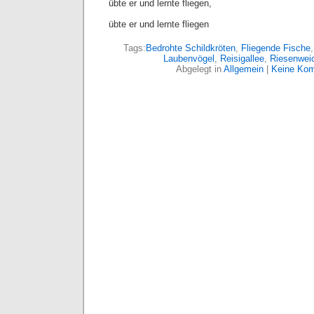
übte er und lernte fliegen,
übte er und lernte fliegen
Tags:
Bedrohte Schildkröten
,
Fliegende Fische
Laubenvögel
,
Reisigallee
,
Riesenweic
Abgelegt in
Allgemein
|
Keine Kom