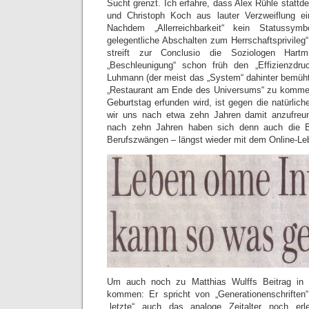
Sucht grenzt. Ich erfahre, dass Alex Rühle stattd
und Christoph Koch aus lauter Verzweiflung ei
Nachdem „Allerreichbarkeit“ kein Statussym
gelegentliche Abschalten zum Herrschaftsprivileg
streift zur Conclusio die Soziologen Har
„Beschleunigung“ schon früh den „Effizienzdru
Luhmann (der meist das „System“ dahinter bemüh
„Restaurant am Ende des Universums“ zu komme
Geburtstag erfunden wird, ist gegen die natürlic
wir uns nach etwa zehn Jahren damit anzufreu
nach zehn Jahren haben sich denn auch die 
Berufszwängen – längst wieder mit dem Online-Le
Um auch noch zu Matthias Wulffs Beitrag in
kommen: Er spricht von „Generationenschriften“
„letzte“ auch das analoge Zeitalter noch erl