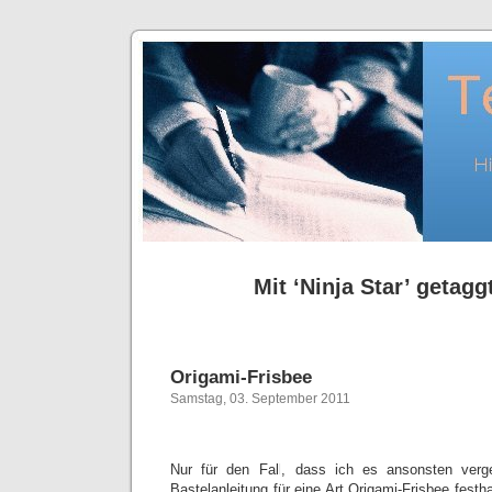
Mit ‘Ninja Star’ getaggt
Origami-Frisbee
Samstag, 03. September 2011
Nur für den Fall, dass ich es ansonsten verg
Bastelanleitung für eine Art Origami-Frisbee festha