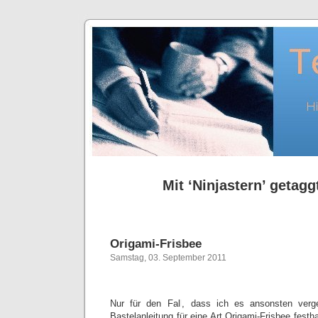
Mit ‘Ninjastern’ getagg
Origami-Frisbee
Samstag, 03. September 2011
Nur für den Fall, dass ich es ansonsten verg
Bastelanleitung für eine Art Origami-Frisbee festha