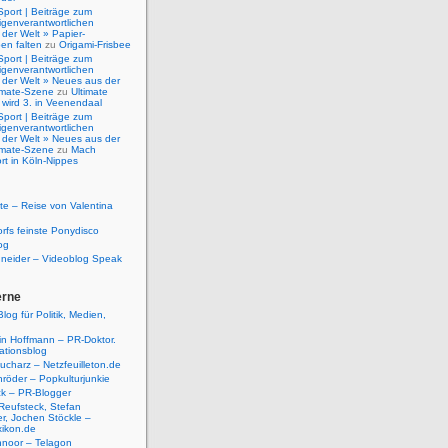
Sport | Beiträge zum
igenverantwortlichen
der Welt » Papier-
en falten
zu
Origami-Frisbee
Sport | Beiträge zum
igenverantwortlichen
 der Welt » Neues aus der
timate-Szene
zu
Ultimate
 wird 3. in Veenendaal
Sport | Beiträge zum
igenverantwortlichen
 der Welt » Neues aus der
timate-Szene
zu
Mach
rt in Köln-Nippes
e – Reise von Valentina
rfs feinste Ponydisco
og
hneider – Videoblog Speak
erne
log für Politik, Medien,
tin Hoffmann – PR-Doktor.
tionsblog
ucharz – Netzfeuilleton.de
röder – Popkulturjunkie
ck – PR-Blogger
Reufsteck, Stefan
r, Jochen Stöckle –
xikon.de
hnoor – Telagon