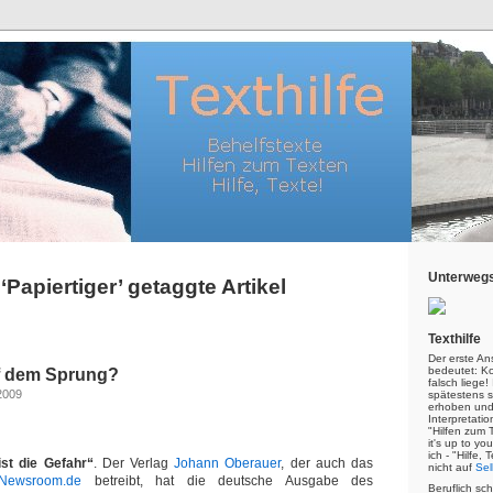
Unterwegs
 ‘Papiertiger’ getaggte Artikel
Texthilfe
Der erste An
bedeutet: Kor
uf dem Sprung?
falsch liege
2009
spätestens s
erhoben und
Interpretatio
"Hilfen zum 
it's up to yo
ich - "Hilfe,
 ist die Gefahr“
. Der Verlag
Johann Oberauer
, der auch das
nicht auf
Sel
Newsroom.de
betreibt, hat die deutsche Ausgabe des
Beruflich sc