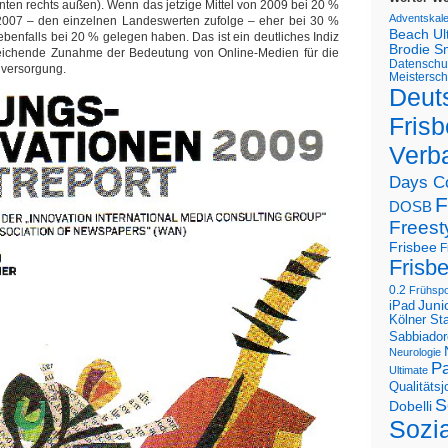
unten rechts außen). Wenn das jetzige Mittel von 2009 bei 20 %
Adventskal
n 2007 – den einzelnen Landeswerten zufolge – eher bei 30 %
Beach U
benfalls bei 20 % gelegen haben. Das ist ein deutliches Indiz
Brodie S
hleichende Zunahme der Bedeutung von Online-Medien für die
Datenschu
nversorgung.
Meistersch
Deut
Frisb
Verb
Days C
F
DOSB
Freest
Frisbee
F
Frisb
0.2
Frühspo
Juni
iPad
Kölner St
Sabbiador
Neurologie
Pa
Ultimate
Qualitäts
S
Dobelli
Sozi