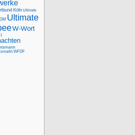
werke
rtbund Köln
Ultimate
Ultimate
-DM
bee
W-Wort
11
achten
htsmann
tsmarkt
WFDF