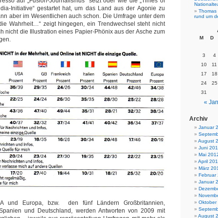
esso auf „Fusion-Journalismus“ setzt oder wie die „Times of
Nationalt
ndia-Initiative“ gestartet hat, um das Land aus der Agonie zu
Thomas 
ann aber im Wesentlichen auch schon. Die Umfrage unter dem
rund um d
 die Wahrheit…“ zeigt hingegen, ein Trendwechsel steht nicht
h nicht die Illustration eines Papier-Phönix aus der Asche zum
M
D
gen.
3
4
10
11
17
18
24
25
31
« Jan
Archiv
Januar 
Septemb
August 
Juni 20
Mai 201
April 20
März 20
Februar
Januar 
Dezembe
Novembe
Oktober
SA und Europa, bzw. den fünf Ländern Großbritannien,
Septemb
n, Spanien und Deutschland, werden Antworten von 2009 mit
August 