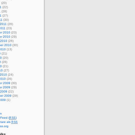
1
(20)
1
(22)
1
(28)
11
(27)
11
(30)
 2011
(26)
2011
(23)
r 2010
(23)
r 2010
(29)
 2010
(26)
er 2010
(30)
2010
(13)
0
(21)
10
(20)
0
(26)
10
(21)
10
(27)
 2010
(24)
2010
(26)
r 2009
(30)
r 2009
(29)
 2009
(22)
er 2009
(29)
2009
(1)
en
-Feed (
)
RSS
are als
RSS
ss.org
lke