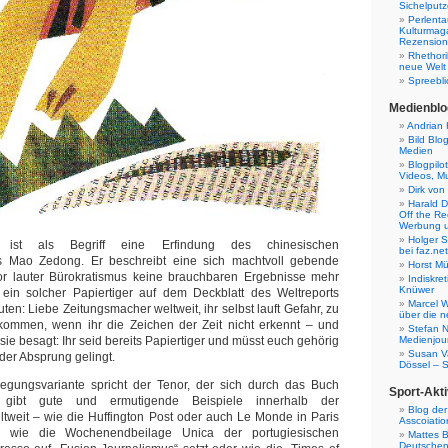
Sichelputz
Perlenta
Kulturmag
Rezensione
Rhethori
neue Welt
Spreebli
Medienblo
Andrian 
Bild Blo
Medien
Blogpilo
Videos, M
Dirk von
Harald D
Off the Re
Werbung 
Holger 
 ist als Begriff eine Erfindung des chinesischen
bei faz.net
s Mao Zedong. Er beschreibt eine sich machtvoll gebende
Horst Mü
vor lauter Bürokratismus keine brauchbaren Ergebnisse mehr
Indiskr
Knüwer
 ein solcher Papiertiger auf dem Deckblatt des Weltreports
Marcel W
ten: Liebe Zeitungsmacher weltweit, ihr selbst lauft Gefahr, zu
über die n
rkommen, wenn ihr die Zeichen der Zeit nicht erkennt – und
Stefan N
sie besagt: Ihr seid bereits Papiertiger und müsst euch gehörig
Medienjour
Susan V
 der Absprung gelingt.
Dössel – 
legungsvariante spricht der Tenor, der sich durch das Buch
Sport-Akti
s gibt gute und ermutigende Beispiele innerhalb der
Blog der
tweit – wie die Huffington Post oder auch Le Monde in Paris
Asscoiatio
, wie die Wochenendbeilage Unica der portugiesischen
Mattes B
Deutschen 