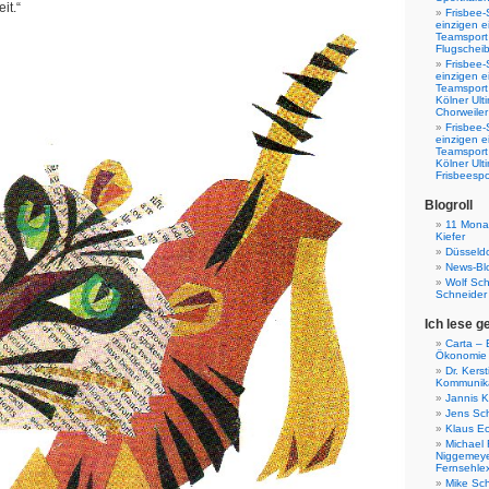
it.“
Frisbee-
einzigen e
Teamsport 
Flugscheib
Frisbee-
einzigen e
Teamsport
Kölner Ul
Chorweiler
Frisbee-
einzigen e
Teamsport
Kölner Ul
Frisbeespo
Blogroll
11 Monat
Kiefer
Düsseldo
News-Bl
Wolf Sc
Schneider
Ich lese g
Carta – B
Ökonomie
Dr. Kers
Kommunika
Jannis K
Jens Sch
Klaus E
Michael 
Niggemeye
Fernsehle
Mike Sc