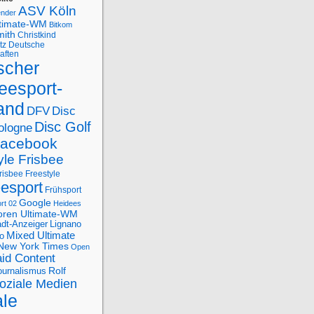
ASV Köln
ender
ltimate-WM
Bitkom
mith
Christkind
tz
Deutsche
aften
scher
eesport-
and
DFV
Disc
Disc Golf
ologne
acebook
yle Frisbee
risbee Freestyle
eesport
Frühsport
Google
rt 02
Heidees
oren Ultimate-WM
adt-Anzeiger
Lignano
Mixed Ultimate
o
New York Times
Open
id Content
Rolf
journalismus
oziale Medien
ale