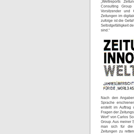
„Weltreports Zeitu
Consulting Group
Vorsitzender und 
Zeitungen im digita
zufolge ist die Gefa
Selbstgefälligkeit d
sind.“
Nach den Angab
Sprache erschienen
erstellt im Auftra
Fragen der Zeitungs
Wort“ von Carlos Sor
Group. Aus meiner Si
man sich für die 
Zeitungen zu rette