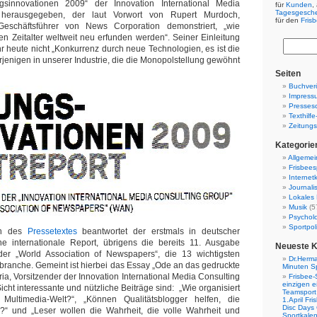
ngsinnovationen 2009“ der Innovation International Media
für
Kunden
,
Tagesgesch
 herausgegeben, der laut Vorwort von Rupert Murdoch,
für den
Fris
Geschäftsführer von News Corporation demonstriert, „wie
len Zeitalter weltweit neu erfunden werden“. Seiner Einleitung
hr heute nicht „Konkurrenz durch neue Technologien, es ist die
erjenigen in unserer Industrie, die die Monopolstellung gewöhnt
Seiten
Buchverö
Impress
Presses
Texthilf
Zeitungs
Kategorie
Allgemei
Frisbees
Internetk
Journali
Lokales 
Musik
(5
Psychol
Sportpoli
en des
Pressetextes
beantwortet der erstmals in deutscher
e internationale Report, übrigens die bereits 11. Ausgabe
Neueste 
g der „World Association of Newspapers“, die 13 wichtigsten
Dr.Herma
branche. Gemeint ist hierbei das Essay „Ode an das gedruckte
Minuten S
ia, Vorsitzender der Innovation International Media Consulting
Frisbee-
einzigen e
cht interessante und nützliche Beiträge sind: „Wie organisiert
Teamsport 
Multimedia-Welt?“, „Können Qualitätsblogger helfen, die
1.April Fr
Disc Days
n?“ und „Leser wollen die Wahrheit, die volle Wahrheit und
Sportkale