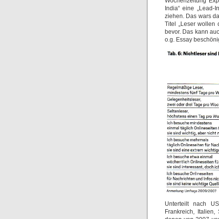
Wochenzeitung Expr
India“ eine „Lead-I
ziehen. Das wars d
Titel „Leser wollen
bevor. Das kann auc
o.g. Essay beschöni
Unterteilt nach U
Frankreich, Italie