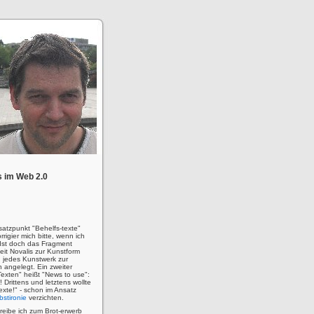
 im Web 2.0
satzpunkt "Behelfs-texte"
rigier mich bitte, wenn ich
! Ist doch das Fragment
eit Novalis zur Kunstform
 jedes Kunstwerk zur
n angelegt. Ein zweiter
Texten" heißt "News to use":
u! Drittens und letztens wollte
 Texte!" - schon im Ansatz
bstironie
verzichten.
hreibe ich zum Brot-erwerb