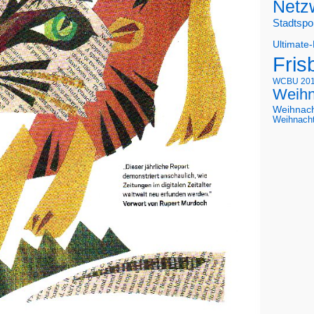
Netz
Stadtspo
Ultimate
Fris
WCBU 20
Weihn
Weihnac
Weihnach