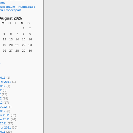
eams
Griesbaum – Rundablage
en Frisbeesport
August 2026
M
D
F
S
S
1
2
5
6
7
8
9
12
13
14
15
16
19
20
21
22
23
26
27
28
29
30
.
2013
(1)
er 2012
(1)
2012
(1)
12
(3)
2
(12)
12
(18)
12
(17)
 2012
(7)
2012
(8)
r 2011
(32)
r 2011
(24)
 2011
(27)
er 2011
(29)
2011
(29)