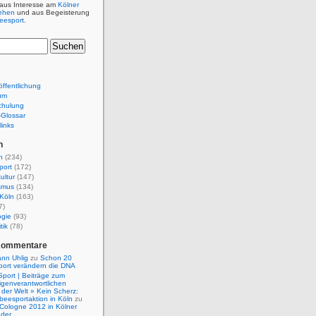
 aus Interesse am
Kölner
ehen
und aus Begeisterung
beesport
.
ffentlichung
um
chulung
e-Glossar
links
n
n
(234)
port
(172)
ultur
(147)
smus
(134)
Köln
(163)
7)
ogie
(93)
tik
(78)
Kommentare
nn Uhlig
zu
Schon 20
port verändern die DNA
Sport | Beiträge zum
igenverantwortlichen
der Welt » Kein Scherz:
isbeesportaktion in Köln
zu
 Cologne 2012 in Kölner
nder