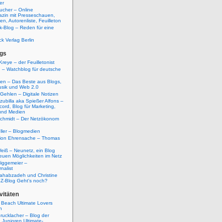
er
ucher – Online
azin mit Presseschauen,
n, Autorenliste, Feuilleton
k-Blog – Reden für eine
ck Verlag Berlin
gs
Kreye – der Feuilletonist
g – Watchblog für deutsche
ten – Das Beste aus Blogs,
usik und Web 2.0
 Gehlen – Digitale Notizen
zubilla aka Spießer Alfons –
cord, Blog für Marketing,
und Medien
Schmidt – Der Netzökonom
ller – Blogmedien
etion Ehrensache – Thomas
eiß – Neunetz, ein Blog
euen Möglichkeiten im Netz
iggemeier –
nalist
ahabzadeh und Christine
SZ-Blog Geht's noch?
vitäten
 Beach Ultimate Lovers
n
rucklacher – Blog der
Junioren Ultimate-