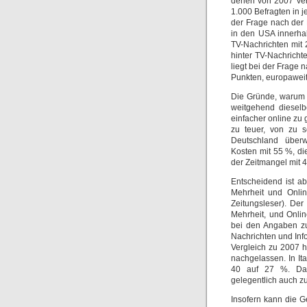
denen von 2007 ver
1.000 Befragten in 
der Frage nach der
in den USA innerhal
TV-Nachrichten mit 
hinter TV-Nachrich
liegt bei der Frage
Punkten, europaweit 
Die Gründe, warum 
weitgehend dieselb
einfacher online zu 
zu teuer, von zu s
Deutschland überwi
Kosten mit 55 %, di
der Zeitmangel mit 
Entscheidend ist ab
Mehrheit und Onlin
Zeitungsleser). Der
Mehrheit, und Onli
bei den Angaben zur
Nachrichten und Info
Vergleich zu 2007 
nachgelassen. In It
40 auf 27 %. Das
gelegentlich auch z
Insofern kann die 