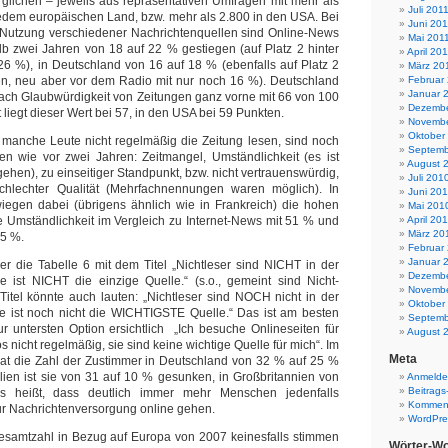
glichen – jeweils aus repräsentativen Umfragen mit mehr als
Juli 201
jedem europäischen Land, bzw. mehr als 2.800 in den USA. Bei
Juni 201
 Nutzung verschiedener Nachrichtenquellen sind Online-News
Mai 201
b zwei Jahren von 18 auf 22 % gestiegen (auf Platz 2 hinter
April 20
26 %), in Deutschland von 16 auf 18 % (ebenfalls auf Platz 2
März 20
Februar
ten, neu aber vor dem Radio mit nur noch 16 %). Deutschland
Januar 
 nach Glaubwürdigkeit von Zeitungen ganz vorne mit 66 von 100
Dezembe
liegt dieser Wert bei 57, in den USA bei 59 Punkten.
Novembe
Oktober
manche Leute nicht regelmäßig die Zeitung lesen, sind noch
Septemb
en wie vor zwei Jahren: Zeitmangel, Umständlichkeit (es ist
August 
gehen), zu einseitiger Standpunkt, bzw. nicht vertrauenswürdig,
Juli 201
chlechter Qualität (Mehrfachnennungen waren möglich). In
Juni 20
egen dabei (übrigens ähnlich wie in Frankreich) die hohen
Mai 201
April 20
e Umständlichkeit im Vergleich zu Internet-News mit 51 % und
März 20
45 %.
Februar
Januar 
er die Tabelle 6 mit dem Titel „Nichtleser sind NICHT in der
Dezembe
e ist NICHT die einzige Quelle.“ (s.o., gemeint sind Nicht-
Novembe
 Titel könnte auch lauten: „Nichtleser sind NOCH nicht in der
Oktober
ne ist noch nicht die WICHTIGSTE Quelle.“ Das ist am besten
Septemb
 untersten Option ersichtlich „Ich besuche Onlineseiten für
August 
s nicht regelmäßig, sie sind keine wichtige Quelle für mich“. Im
Meta
hat die Zahl der Zustimmer in Deutschland von 32 % auf 25 %
alien ist sie von 31 auf 10 % gesunken, in Großbritannien von
Anmeld
Beitrags
 heißt, dass deutlich immer mehr Menschen jedenfalls
Komment
ur Nachrichtenversorgung online gehen.
WordPre
Gesamtzahl in Bezug auf Europa von 2007 keinesfalls stimmen
Wörter-Wo