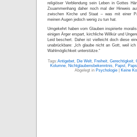
religiöser Verblendung sein Leben in Gottes Hä
Zsuammenhang daher noch mal der Hinweis auf
zwischen Kirche und Staat – was mit einer P
meinen Augen jedoch wenig zu tun hat.
Umgekehrt haben vom Glauben inspirierte morali
einigen Ärger erspart, kirchliche Willkür und Unge
Leid beschert. Daher ist vielleicht doch diese ei
unabrückbare: „Ich glaube nicht an Gott, weil ich 
Wahlmöglichkeit unterstütze.“
Tags:
Antigebet
,
Die Welt
,
Freiheit
,
Gerechtigkeit
,
Kolumne
,
Nichtglaubensbekenntnis
,
Papst
,
Paps
Abgelegt in
Psychologie
|
Keine K