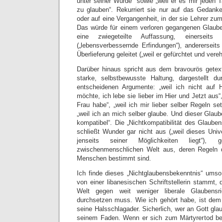
unter seiner Würde“ sowie „weil er es mir jeden 
zu glauben“. Rekurriert sie nur auf das Gedank
oder auf eine Vergangenheit, in der sie Lehrer z
Das würde für einem verloren gegangenen Glaube
eine zwiegeteilte Auffassung, einerseits
(„lebensverbessernde Erfindungen“), anderersei
Überlieferung geleitet („weil er gefürchtet und vereh
Darüber hinaus spricht aus dem bravourös getext
starke, selbstbewusste Haltung, dargestellt 
entscheidenen Argumente: „weil ich nicht auf 
möchte, ich lebe sie lieber im Hier und Jetzt aus“
Frau habe“, „weil ich mir lieber selber Regeln s
„weil ich an mich selber glaube. Und dieser Glaub
kompatibel“. Die „Nichtkompatibilität des Glaubens
schließt Wunder gar nicht aus („weil dieses Uni
jenseits seiner Möglichkeiten liegt“)
zwischenmenschlichen Welt aus, deren Regel
Menschen bestimmt sind.
Ich finde dieses „Nichtglaubensbekenntnis“ umso
von einer libanesischen Schriftstellerin stammt, 
Welt gegen weit weniger liberale Glaubensr
durchsetzen muss. Wie ich gehört habe, ist de
seine Halsschlagader. Sicherlich, wer an Gott gl
seinem Faden. Wenn er sich zum Märtyrertod beru