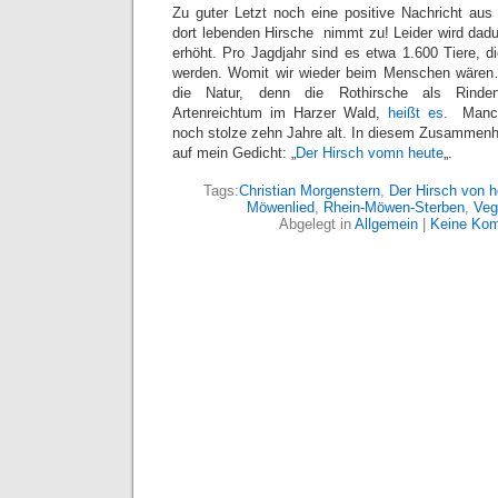
Zu guter Letzt noch eine positive Nachricht au
dort lebenden Hirsche nimmt zu! Leider wird dad
erhöht. Pro Jagdjahr sind es etwa 1.600 Tiere, 
werden. Womit wir wieder beim Menschen wären… 
die Natur, denn die Rothirsche als Rinden
Artenreichtum im Harzer Wald,
heißt es
. Manc
noch stolze zehn Jahre alt. In diesem Zusammen
auf mein Gedicht: „
Der Hirsch vomn heute
„.
Tags:
Christian Morgenstern
,
Der Hirsch von h
Möwenlied
,
Rhein-Möwen-Sterben
,
Veg
Abgelegt in
Allgemein
|
Keine Kom