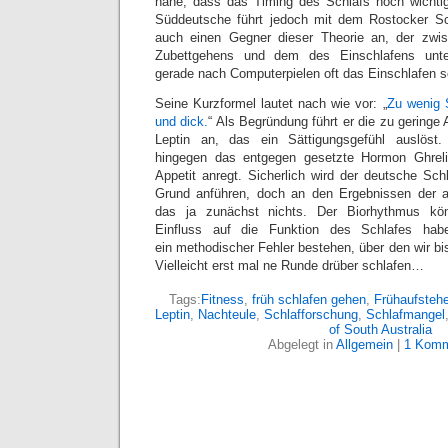
nahe, dass das Timing des Schlafs noch wichtig
Süddeutsche führt jedoch mit dem Rostocker Sch
auch einen Gegner dieser Theorie an, der zwi
Zubettgehens und dem des Einschlafens unte
gerade nach Computerpielen oft das Einschlafen s
Seine Kurzformel lautet nach wie vor: „
Zu wenig 
und dick.
“ Als Begründung führt er die zu gering
Leptin an, das ein Sättigungsgefühl auslöst
hingegen das entgegen gesetzte Hormon Ghreli
Appetit anregt. Sicherlich wird der deutsche Sch
Grund anführen, doch an den Ergebnissen der au
das ja zunächst nichts. Der Biorhythmus kön
Einfluss auf die Funktion des Schlafes hab
ein methodischer Fehler bestehen, über den wir bi
Vielleicht erst mal ne Runde drüber schlafen…
Tags:
Fitness
,
früh schlafen gehen
,
Frühaufstehe
Leptin
,
Nachteule
,
Schlafforschung
,
Schlafmangel
of South Australia
Abgelegt in
Allgemein
|
1 Komm