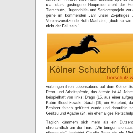
u.a. stark gestiegene Heupreise steht der Ho
Tierschutz-, Jugendhilfe- und Seniorenprojekt vo
gerne im kommenden Jahr unser 25-jähriges Ju
Vereinsvorsitzende Ruth Machalet, „doch so wie e
nicht der Fall sein.“
verbringen ihren Lebensabend auf dem Kölner Sc
Renn- und Arbeitspferde, das älteste ist 41 Jahr
beispielhaft von links: Drago (15, aus einer aufge
Katrin Bleschkowski, Sarah (19, ein Reitpferd, d
Besitzer falsch gefüttert wurde und daraufhin s
Greifzu und Agathe (24, ein ehemaliges Reitschulp
Täglich kümmern sich mehr als ein Dutzen
ehrenamtlich um die Tiere. „Wir bringen sie raus
pflegen sie“, berichtet Claudia Peter, die als Mini