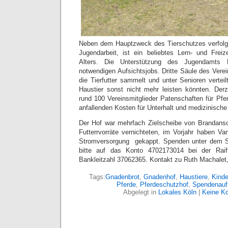
Neben dem Hauptzweck des Tierschutzes verfolgt
Jugendarbeit, ist ein beliebtes Lern- und Freize
Alters. Die Unterstützung des Jugendamts K
notwendigen Aufsichtsjobs. Dritte Säule des Vereins
die Tierfutter sammelt und unter Senioren verteil
Haustier sonst nicht mehr leisten könnten. Der
rund 100 Vereinsmitglieder Patenschaften für Pfe
anfallenden Kosten für Unterhalt und medizinische
Der Hof war mehrfach Zielscheibe von Brandans
Futterrvorräte vernichteten, im Vorjahr haben Va
Stromversorgung gekappt. Spenden unter dem St
bitte auf das Konto 4702173014 bei der Raiff
Bankleitzahl 37062365. Kontakt zu Ruth Machalet
Tags:
Gnadenbrot
,
Gnadenhof
,
Haustiere
,
Kinde
Pferde
,
Pferdeschutzhof
,
Spendenauf
Abgelegt in
Lokales Köln
|
Keine K