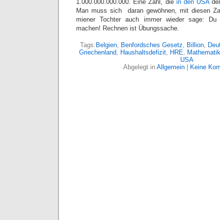
1.000.000.000.000. Eine Zahl, die
in den USA
der
Man muss sich daran gewöhnen, mit diesen Z
miener Tochter auch immer wieder sage: Du
machen! Rechnen ist Übungssache.
Tags:
Belgien
,
Benfordsches Gesetz
,
Billion
,
Deu
Griechenland
,
Haushaltsdefizit
,
HRE
,
Mathemati
USA
Abgelegt in
Allgemein
|
Keine Kom