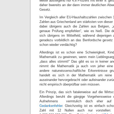
weiter absteigend nur 4,6 Prozent mit einer 9. ge
daher bwereits an der dann immer deutlichen Ab
Gesetz.
Im Vergleich aller EU-Haushaltszahlen zwischen
Zahlen aus Griechenland am stärksten von dieser St
dabei übrigens auch die Zahlen aus Belgien, „
genaue Prüfung empfehlen“, wie es hieß. Die 
sich übrigens im Mittelfeld, während diejenigen
geradezu vorbildlich an das Benfordsche gesetz h
schon wieder verdächtig?
Allerdings ist es schon eine Schwierigkeit, Kind
Mathematik zu gewinnen, wenn mein Lieblingsarg
„dass alles stimmt!“ Das gibt es so in keiner a
nimmt die Mathematik ja auch von jeher eine 
andere naturwissenschaftliche Erkenntnisse gru
handelt es sich in der Mathematik um reine 
auseinander hervorgebracht oder aufeinander zurü
nicht empirisch überprüfbar sein müssen.
Ein Prinzip, das sich fatalerweise auf die Wirtsch
Allerdings beruht die gängige Vorgehensweise
Aufnehmens vermtulich doch eher auf e
Gedankenfehler
. Gleichzeitig ist es einfach sc
Zahl mit 12 Nullen auch nur vorstellen: 1