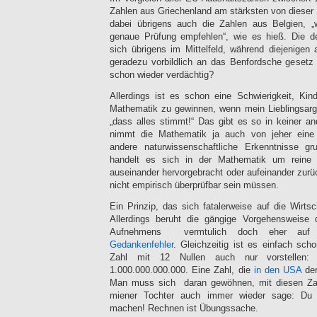
Zahlen aus Griechenland am stärksten von dieser St
dabei übrigens auch die Zahlen aus Belgien, „
genaue Prüfung empfehlen“, wie es hieß. Die 
sich übrigens im Mittelfeld, während diejenigen
geradezu vorbildlich an das Benfordsche gesetz h
schon wieder verdächtig?
Allerdings ist es schon eine Schwierigkeit, Kind
Mathematik zu gewinnen, wenn mein Lieblingsarg
„dass alles stimmt!“ Das gibt es so in keiner a
nimmt die Mathematik ja auch von jeher eine 
andere naturwissenschaftliche Erkenntnisse gru
handelt es sich in der Mathematik um reine 
auseinander hervorgebracht oder aufeinander zurü
nicht empirisch überprüfbar sein müssen.
Ein Prinzip, das sich fatalerweise auf die Wirtsch
Allerdings beruht die gängige Vorgehensweise
Aufnehmens vermtulich doch eher auf e
Gedankenfehler
. Gleichzeitig ist es einfach sc
Zahl mit 12 Nullen auch nur vorstellen: 1
1.000.000.000.000. Eine Zahl, die
in den USA
der
Man muss sich daran gewöhnen, mit diesen Z
miener Tochter auch immer wieder sage: Du
machen! Rechnen ist Übungssache.