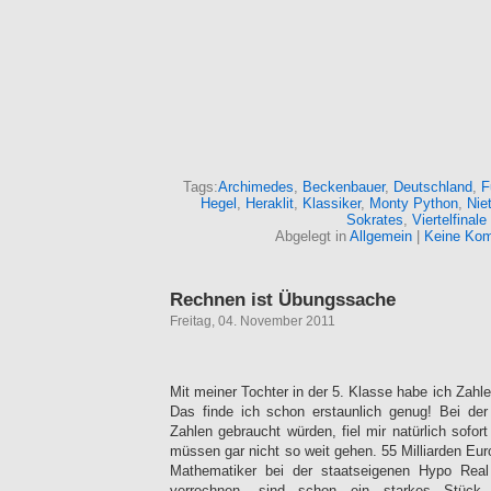
Tags:
Archimedes
,
Beckenbauer
,
Deutschland
,
F
Hegel
,
Heraklit
,
Klassiker
,
Monty Python
,
Nie
Sokrates
,
Viertelfinale
Abgelegt in
Allgemein
|
Keine Kom
Rechnen ist Übungssache
Freitag, 04. November 2011
Mit meiner Tochter in der 5. Klasse habe ich Zahlen
Das finde ich schon erstaunlich genug! Bei de
Zahlen gebraucht würden, fiel mir natürlich sofort
müssen gar nicht so weit gehen. 55 Milliarden Eur
Mathematiker bei der staatseigenen Hypo Real
verrechnen, sind schon ein starkes Stück.