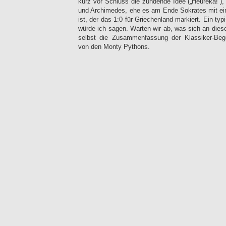
kurz vor Schluss die zündende Idee („Heureka!“),
und Archimedes, ehe es am Ende Sokrates mit ein
ist, der das 1:0 für Griechenland markiert. Ein ty
würde ich sagen. Warten wir ab, was sich an diese
selbst die Zusammenfassung der Klassiker-Beg
von den Monty Pythons.