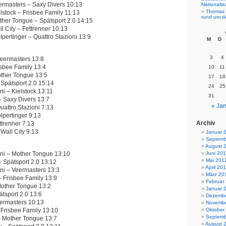
ermasters – Saxy Divers 10:13
Nationalt
Thomas 
lstock – Frisbee Family 11:13
rund um d
ther Tongue – Spätsport 2.0 14:15
l City – Fettrenner 10:13
pertinger – Quattro Stazioni 13:9
M
D
3
4
Veermasters 13:8
isbee Family 13:4
10
11
other Tongue 13:5
17
18
 Spätsport 2.0 15:14
24
25
ni – Kielstock 13:11
31
– Saxy Divers 13:7
« Jan
uattro Stazioni 7:13
lpertinger 9:13
Archiv
ttrenner 7:13
Wall City 9:13
Januar 
Septemb
August 
oni – Mother Tongue 13:10
Juni 20
Mai 201
– Spätsport 2.0 13:12
April 20
oni – Veermasters 13:3
März 20
– Frisbee Family 13:9
Februar
Mother Tongue 13:2
Januar 
ätsport 2.0 13:6
Dezembe
eermasters 10:13
Novembe
 Frisbee Family 13:10
Oktober
Septemb
– Mother Tongue 13:7
August 