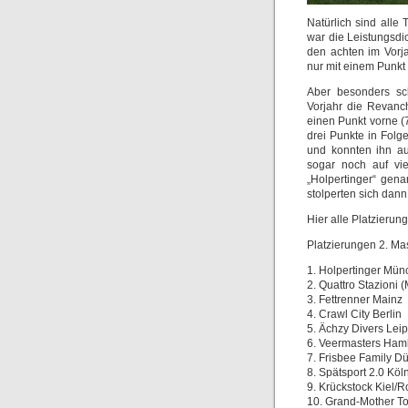
Natürlich sind alle
war die Leistungsdi
den achten im Vorja
nur mit einem Punkt
Aber besonders sc
Vorjahr die Revanc
einen Punkt vorne (7
drei Punkte in Fol
und konnten ihn au
sogar noch auf vi
„Holpertinger“ gena
stolperten sich dan
Hier alle Platzieru
Platzierungen 2. Ma
1. Holpertinger Mü
2. Quattro Stazioni 
3. Fettrenner Mainz
4. Crawl City Berlin
5. Ächzy Divers Leip
6. Veermasters Ham
7. Frisbee Family D
8. Spätsport 2.0 Köl
9. Krückstock Kiel/R
10. Grand-Mother To