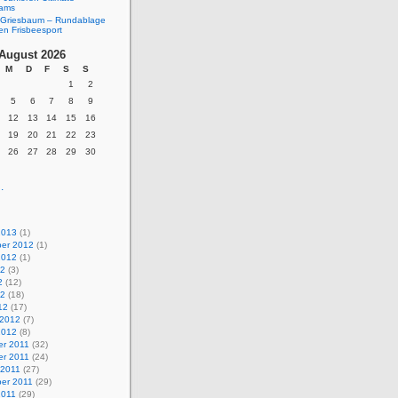
eams
Griesbaum – Rundablage
en Frisbeesport
August 2026
M
D
F
S
S
1
2
5
6
7
8
9
12
13
14
15
16
19
20
21
22
23
26
27
28
29
30
.
2013
(1)
er 2012
(1)
2012
(1)
12
(3)
2
(12)
12
(18)
12
(17)
 2012
(7)
2012
(8)
r 2011
(32)
r 2011
(24)
 2011
(27)
er 2011
(29)
2011
(29)