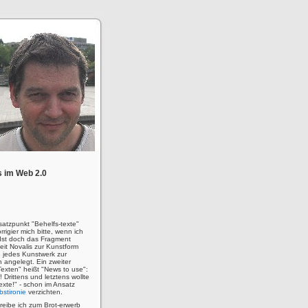
 im Web 2.0
satzpunkt "Behelfs-texte"
rigier mich bitte, wenn ich
! Ist doch das Fragment
eit Novalis zur Kunstform
 jedes Kunstwerk zur
n angelegt. Ein zweiter
Texten" heißt "News to use":
u! Drittens und letztens wollte
 Texte!" - schon im Ansatz
bstironie
verzichten.
hreibe ich zum Brot-erwerb