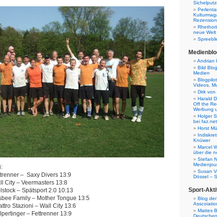
Sichelputz
Perlenta
Kulturmag
Rezensione
Rhethori
neue Welt
Spreebli
Medienblo
Andrian 
Bild Blo
Medien
Blogpilo
Videos, M
Dirk von
Harald D
Off the Re
Werbung 
Holger 
bei faz.net
Horst Mü
Indiskr
Knüwer
Marcel W
über die n
Stefan N
Medienjour
:
Susan V
ttrenner – Saxy Divers 13:9
Dössel – 
ll City – Veermasters 13:8
Sport-Akti
lstock – Spätsport 2.0 10:13
isbee Family – Mother Tongue 13:5
Blog der
Asscoiatio
ttro Stazioni – Wall City 13:6
Mattes B
pertinger – Fettrenner 13:9
Deutschen 