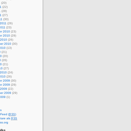
1
(20)
1
(22)
1
(28)
11
(27)
11
(30)
 2011
(26)
2011
(23)
r 2010
(23)
r 2010
(29)
 2010
(26)
er 2010
(30)
2010
(13)
0
(21)
10
(20)
0
(26)
10
(21)
10
(27)
 2010
(24)
2010
(26)
r 2009
(30)
r 2009
(29)
 2009
(22)
er 2009
(29)
2009
(1)
en
-Feed (
)
RSS
are als
RSS
ss.org
lke