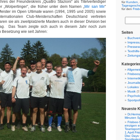
hres der Freundeskreis „Quattro Stazioni“ als Titelverteidiger
für
Kunden
,
Tagesgesch
 „Wolpertinger“, die früher unter dem Namen „
Mir san Mir
“
für den
Fris
Meister im Open Ultimate waren (1994, 1995 und 2005) sowie
ternationalen Club-Meisterschaften Deutschland vertreten
ren sie als zweitplatzierte Masters auch in dieser Division bei
ag. Das Team zeigte sich auch in diesem Jahr noch zum
n Besetzung wie seit Jahren:
Seiten
Buchverö
Impress
Presses
Texthilf
Zeitungs
Kategorie
Allgemei
Frisbees
Internetk
Journali
Lokales 
Musik
(5
Psychol
Sportpoli
Neueste 
Dr.Herma
Minuten S
Frisbee-
einzigen e
Teamsport 
1.April Fr
Disc Days
Sportkale