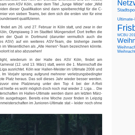
Netz
Team vom ASV Köln, unter dem Titel „Junge Wilde“ oder „Wild
iden dieser Qualifikation sind dann spielberechtigt für die C-
Stadtspo
rnier von sieben Teams, bei dem sich die ersten vier für eine
bundesweit qualifizieren.
Ultimate
Fris
findet am 26. und 27. Februar in Köln statt, und zwar in der
öln, Olympiaweg 3 im Stadtteil Müngersdorf. Dort treffen die
WCBU 20
rten der Quali in Dortmund (darunter vermutlich auch die
Weihn
es ASV) auf ein weiteres ASV-Team, die bisherige zweite
n im Wesentlichen als „Alte Herren“-Team bezeichnen könnte.
Weihnac
olorit ist also abzusehen!
Weihnach
light, wiederum in der Halle des ASV Köln, findet am
rneval (12. und 13. März) statt, wenn die 1. Mannschaft die
 Liga ausrichtet. Köln war Hallen-Meister im Ultimate 2008 und
09. Im Vorjahr sprang aufgrund mehrerer verletzungsbedingter
ebte Platz heraus. Das soll dieses Jahr wieder besser werden.
uvor eine Platzierung unter den Top 4 bei der A-Reli
nst hieße es wohl möglich doch noch mal wieder 2. Liga… Die
terschaften im Hallen-Ultimate werden dann am letzten März-
in ausgetragen. Bereits eine Woche zuvor finden in Leipzig
nmeisterschaften im Junioren-Ultimate stat – leider noch ohne