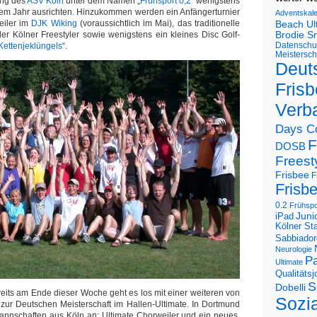
ung des
ASV Köln
unter dem Namen „
Frühsport 0,2
“ wenigstens
esem Jahr ausrichten. Hinzukommen werden ein Anfängerturnier
Adventskal
eiler im
DJK Wiking
(voraussichtlich im Mai), das traditionelle
Beach U
der Kölner Freestyler sowie wenigstens ein kleines Disc Golf-
Brodie S
Datenschu
Kettenjeklüngels
“.
Meistersch
Deut
Frisb
Verb
Days C
F
DOSB
Freest
Frisbee
F
Frisb
0.2
Frühspo
Juni
iPad
Kölner St
Sabbiador
Neurologie
Pa
Ultimate
Qualitäts
S
Dobelli
eits am Ende dieser Woche geht es los mit einer weiteren von
Sozi
n zur Deutschen Meisterschaft im Hallen-Ultimate. In Dortmund
Mannschaften aus Köln an: Ultimate Chorweiler und ein neues,