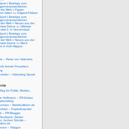
Sport | Beiträge zum
igenverantwortlichen
der Welt » Papier-
en falten
zu
Origami-Frisbee
Sport | Beiträge zum
igenverantwortlichen
 der Welt » Neues aus der
timate-Szene
zu
Ultimate
 wird 3. in Veenendaal
Sport | Beiträge zum
igenverantwortlichen
 der Welt » Neues aus der
timate-Szene
zu
Mach
rt in Köln-Nippes
e – Reise von Valentina
rfs feinste Ponydisco
og
hneider – Videoblog Speak
erne
log für Politik, Medien,
tin Hoffmann – PR-Doktor.
tionsblog
ucharz – Netzfeuilleton.de
röder – Popkulturjunkie
ck – PR-Blogger
Reufsteck, Stefan
r, Jochen Stöckle –
xikon.de
hnoor – Telagon