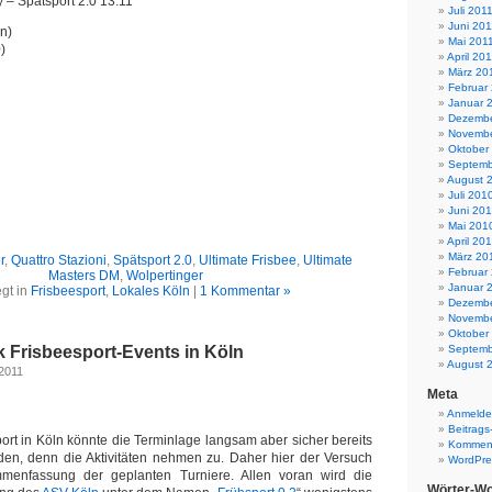
 – Spätsport 2.0 13:11
Juli 201
Juni 201
n)
Mai 201
)
April 20
März 20
Februar
Januar 
Dezembe
Novembe
Oktober
Septemb
August 
Juli 201
Juni 20
Mai 201
April 20
März 20
r
,
Quattro Stazioni
,
Spätsport 2.0
,
Ultimate Frisbee
,
Ultimate
Februar
Masters DM
,
Wolpertinger
Januar 
gt in
Frisbeesport
,
Lokales Köln
|
1 Kommentar »
Dezembe
Novembe
Oktober
 Frisbeesport-Events in Köln
Septemb
August 
 2011
Meta
Anmeld
Beitrags
ort in Köln könnte die Terminlage langsam aber sicher bereits
Komment
den, denn die Aktivitäten nehmen zu. Daher hier der Versuch
WordPre
menfassung der geplanten Turniere. Allen voran wird die
Wörter-Wo