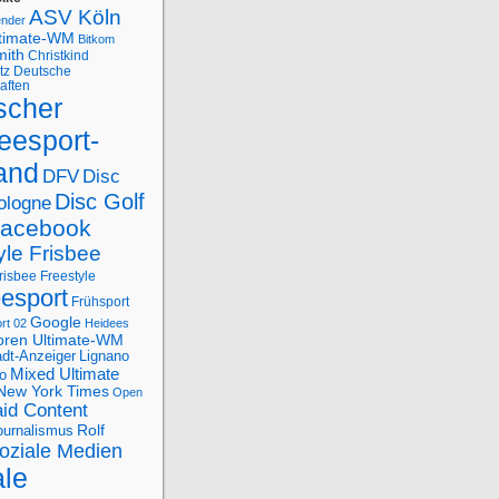
ASV Köln
ender
ltimate-WM
Bitkom
mith
Christkind
tz
Deutsche
aften
scher
eesport-
and
DFV
Disc
Disc Golf
ologne
acebook
yle Frisbee
risbee Freestyle
eesport
Frühsport
Google
rt 02
Heidees
oren Ultimate-WM
adt-Anzeiger
Lignano
Mixed Ultimate
o
New York Times
Open
id Content
Rolf
journalismus
oziale Medien
ale