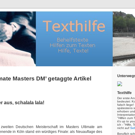
Unterwegs
imate Masters DM’ getaggte Artikel
Texthilfe
Der erste An
bedeutet: Kor
 aus, schalala lala!
falsch liege
spätestens s
erhoben und
Interpretatio
"Hilfen zum 
it's up to yo
ich - "Hilfe,
zweiten Deutschen Meisterschaft im Masters Ultimate am
nicht auf
Sel
ende in Köln stand ein würdiges Finale: als Neuauflage des
Beruflich sc