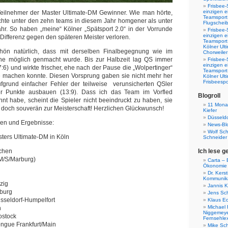
Frisbee-
einzigen e
 Teilnehmer der Master Ultimate-DM Gewinner. Wie man hörte,
Teamsport 
chte unter den zehn teams in diesem Jahr homgener als unter
Flugscheib
hr. So haben „meine“ Kölner „Spätsport 2.0“ in der Vorrunde
Frisbee-
einzigen e
 Differenz gegen den späteren Meister verloren.
Teamsport
Kölner Ul
hön natürlich, dass mit derselben Finalbegegnung wie im
Chorweiler
he möglich genmacht wurde. Bis zur Halbzeit lag QS immer
Frisbee-
einzigen e
:6) und wirkte frischer, ehe nach der Pause die „Wolpertinger“
Teamsport
ge machen konnte. Diesen Vorsprung gaben sie nicht mehr her
Kölner Ul
Frisbeespo
fgrund einfacher Fehler der teilweise verunsicherten QSler
er Punkte ausbauen (13:9). Dass ich das Team im Vorfled
Blogroll
nnt habe, scheint die Spieler nicht beeindruckt zu haben, sie
11 Monat
n doch souverän zur Meisterschaft! Herzlichen Glückwunsch!
Kiefer
Düsseldo
ngen und Ergebnisse:
News-Bl
Wolf Sc
sters Ultimate-DM in Köln
Schneider
nchen
Ich lese g
(M/S/Marburg)
Carta – B
Ökonomie
Dr. Kers
Kommunika
zig
Jannis K
burg
Jens Sch
üsseldorf-Humpelfort
Klaus E
Michael 
n
Niggemeye
ostock
Fernsehle
ngue Frankfurt/Main
Mike Sc