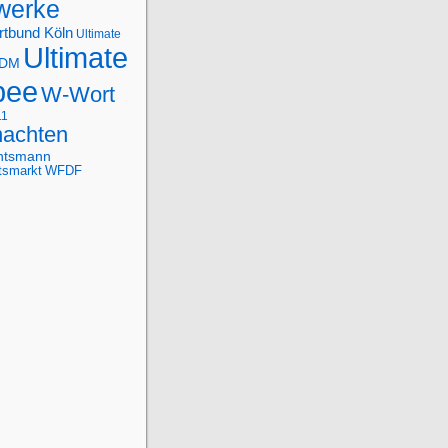
werke
rtbund Köln
Ultimate
Ultimate
-DM
bee
W-Wort
11
achten
htsmann
tsmarkt
WFDF