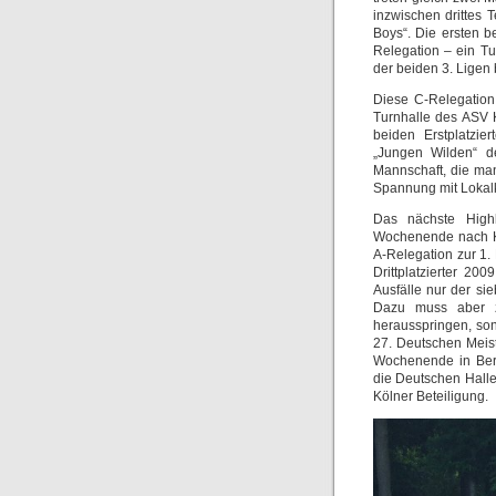
inzwischen drittes 
Boys“. Die ersten be
Relegation – ein Tu
der beiden 3. Ligen 
Diese C-Relegation 
Turnhalle des ASV K
beiden Erstplatzie
„Jungen Wilden“ d
Mannschaft, die ma
Spannung mit Lokalk
Das nächste High
Wochenende nach Ka
A-Relegation zur 1.
Drittplatzierter 20
Ausfälle nur der si
Dazu muss aber z
herausspringen, so
27. Deutschen Meis
Wochenende in Berl
die Deutschen Halle
Kölner Beteiligung.