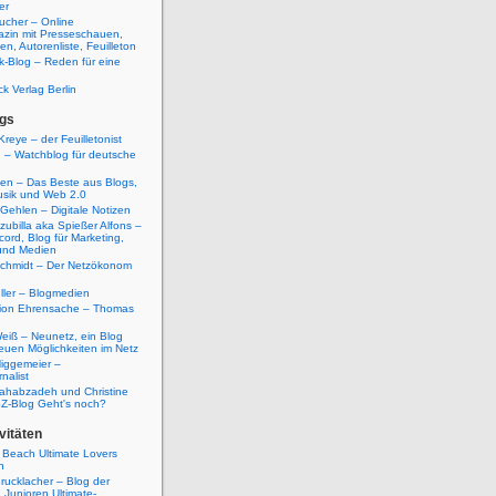
er
ucher – Online
azin mit Presseschauen,
n, Autorenliste, Feuilleton
k-Blog – Reden für eine
ck Verlag Berlin
gs
Kreye – der Feuilletonist
g – Watchblog für deutsche
ten – Das Beste aus Blogs,
usik und Web 2.0
 Gehlen – Digitale Notizen
zubilla aka Spießer Alfons –
cord, Blog für Marketing,
und Medien
Schmidt – Der Netzökonom
ller – Blogmedien
etion Ehrensache – Thomas
eiß – Neunetz, ein Blog
euen Möglichkeiten im Netz
iggemeier –
nalist
ahabzadeh und Christine
SZ-Blog Geht's noch?
vitäten
 Beach Ultimate Lovers
n
rucklacher – Blog der
Junioren Ultimate-