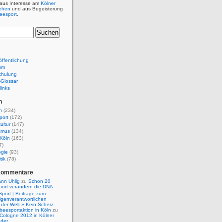
 aus Interesse am
Kölner
ehen
und aus Begeisterung
beesport
.
ffentlichung
um
chulung
e-Glossar
links
n
n
(234)
port
(172)
ultur
(147)
smus
(134)
Köln
(163)
7)
ogie
(93)
tik
(78)
Kommentare
nn Uhlig
zu
Schon 20
port verändern die DNA
Sport | Beiträge zum
igenverantwortlichen
der Welt » Kein Scherz:
isbeesportaktion in Köln
zu
 Cologne 2012 in Kölner
nder