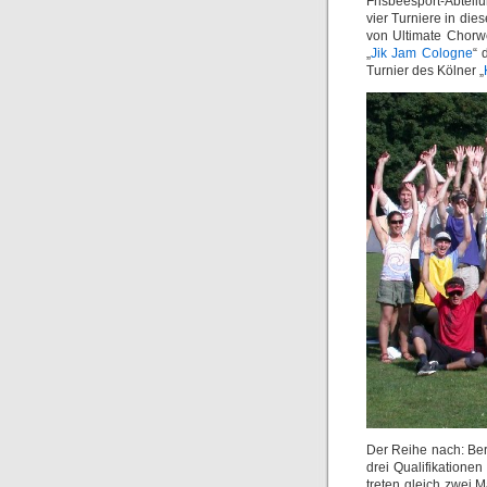
Frisbeesport-Abteil
vier Turniere in di
von Ultimate Chorw
„
Jik Jam Cologne
“ 
Turnier des Kölner „
Der Reihe nach: Ber
drei Qualifikatione
treten gleich zwei 