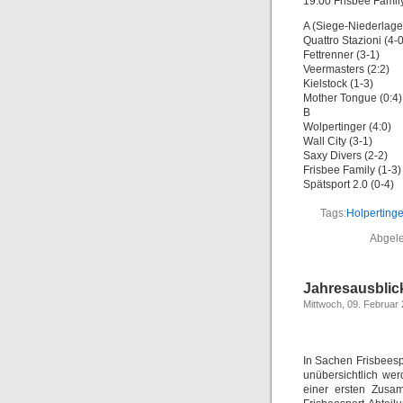
19:00 Frisbee Family
A (Siege-Niederlage
Quattro Stazioni (4-0
Fettrenner (3-1)
Veermasters (2:2)
Kielstock (1-3)
Mother Tongue (0:4)
B
Wolpertinger (4:0)
Wall City (3-1)
Saxy Divers (2-2)
Frisbee Family (1-3)
Spätsport 2.0 (0-4)
Tags:
Holpertinge
Abgele
Jahresausblick
Mittwoch, 09. Februar
In Sachen Frisbeesp
unübersichtlich wer
einer ersten Zusam