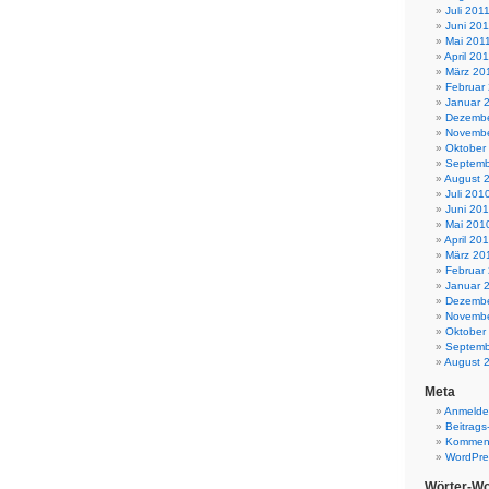
Juli 201
Juni 201
Mai 201
April 20
März 20
Februar
Januar 
Dezembe
Novembe
Oktober
Septemb
August 
Juli 201
Juni 20
Mai 201
April 20
März 20
Februar
Januar 
Dezembe
Novembe
Oktober
Septemb
August 
Meta
Anmeld
Beitrags
Komment
WordPre
Wörter-Wo