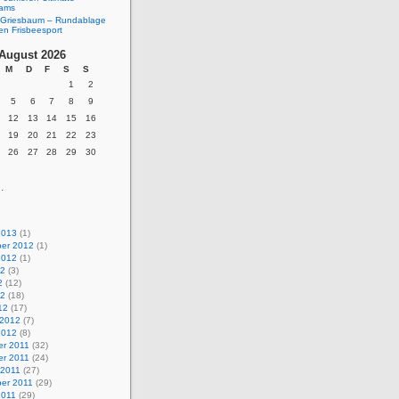
eams
Griesbaum – Rundablage
en Frisbeesport
August 2026
M
D
F
S
S
1
2
5
6
7
8
9
12
13
14
15
16
19
20
21
22
23
26
27
28
29
30
.
2013
(1)
er 2012
(1)
2012
(1)
12
(3)
2
(12)
12
(18)
12
(17)
 2012
(7)
2012
(8)
r 2011
(32)
r 2011
(24)
 2011
(27)
er 2011
(29)
2011
(29)