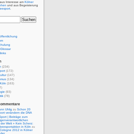
 aus Interesse am
Kölner
ehen
und aus Begeisterung
beesport
.
ffentlichung
um
chulung
e-Glossar
links
n
n
(234)
port
(172)
ultur
(147)
smus
(134)
Köln
(163)
7)
ogie
(93)
tik
(78)
Kommentare
nn Uhlig
zu
Schon 20
port verändern die DNA
Sport | Beiträge zum
igenverantwortlichen
der Welt » Kein Scherz:
isbeesportaktion in Köln
zu
 Cologne 2012 in Kölner
nder