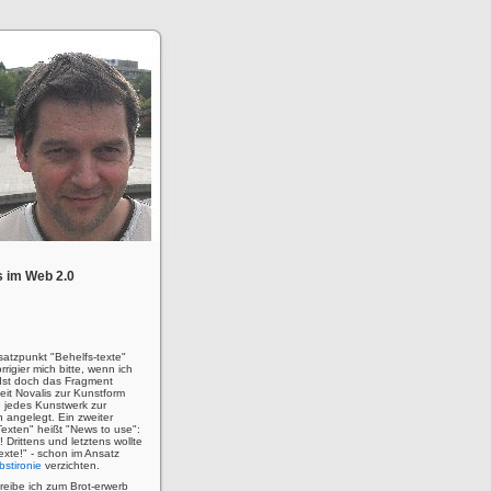
 im Web 2.0
satzpunkt "Behelfs-texte"
rigier mich bitte, wenn ich
! Ist doch das Fragment
eit Novalis zur Kunstform
 jedes Kunstwerk zur
n angelegt. Ein zweiter
Texten" heißt "News to use":
u! Drittens und letztens wollte
 Texte!" - schon im Ansatz
bstironie
verzichten.
hreibe ich zum Brot-erwerb