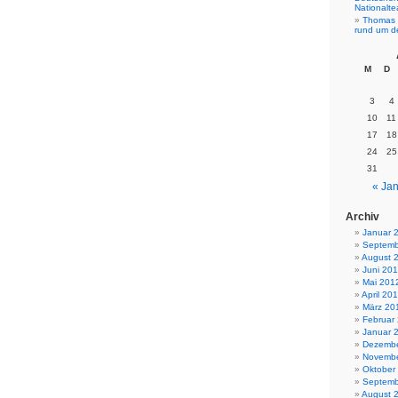
Nationalt
Thomas 
rund um d
M
D
3
4
10
11
17
18
24
25
31
« Jan
Archiv
Januar 
Septemb
August 
Juni 20
Mai 201
April 20
März 20
Februar
Januar 
Dezembe
Novembe
Oktober
Septemb
August 