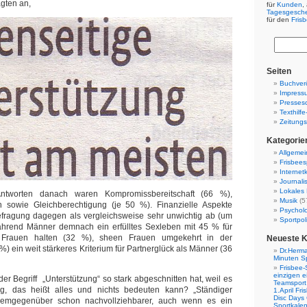
agten an,
für
Kunden
,
Tagesgesch
für den
Fris
Seiten
Buchverö
Impress
Presses
Texthilf
Zeitungs
Kategorie
Allgemei
Frisbees
Internetk
Journali
Lokales 
Antworten danach waren Kompromissbereitschaft (66 %),
Musik
(5
h sowie Gleichberechtigung (je 50 %). Finanzielle Aspekte
Psychol
Befragung dagegen als vergleichsweise sehr unwichtig ab (um
Sportpoli
ährend Männer demnach ein erfülltes Sexleben mit 45 % für
s Frauen halten (32 %), sheen Frauen umgekehrt in der
Neueste 
6 %) ein weit stärkeres Kriterium für Partnerglück als Männer (36
Dr.Herma
Minuten S
Frisbee-
einzigen e
er Begriff „Unterstützung“ so stark abgeschnitten hat, weil es
Teamsport 
g, das heißt alles und nichts bedeuten kann? „Ständiger
1.April Fr
Disc Days
 demgegenüber schon nachvollziehbarer, auch wenn es ein
Sportkale