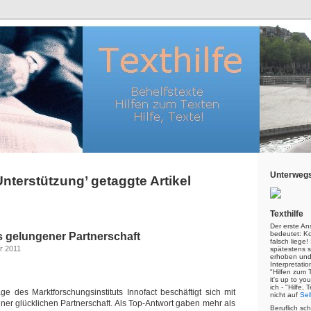
Unterwegs
Unterstützung’ getaggte Artikel
Texthilfe
Der erste An
bedeutet: Kor
 gelungener Partnerschaft
falsch liege
r 2011
spätestens s
erhoben und
Interpretatio
"Hilfen zum 
it's up to yo
ich - "Hilfe,
ge des Marktforschungsinstituts Innofact beschäftigt sich mit
nicht auf
Sel
er glücklichen Partnerschaft. Als Top-Antwort gaben mehr als
Beruflich sc