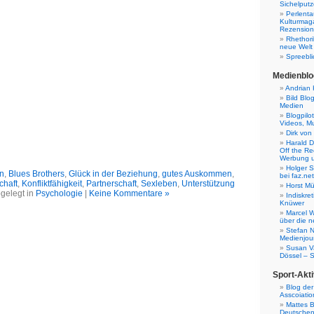
Sichelputz
Perlenta
Kulturmag
Rezensione
Rhethori
neue Welt
Spreebli
Medienblo
Andrian 
Bild Blo
Medien
Blogpilo
Videos, M
Dirk von
Harald D
Off the Re
Werbung 
Holger 
in
,
Blues Brothers
,
Glück in der Beziehung
,
gutes Auskommen
,
bei faz.net
chaft
,
Konfliktfähigkeit
,
Partnerschaft
,
Sexleben
,
Unterstützung
Horst Mü
gelegt in
Psychologie
|
Keine Kommentare »
Indiskr
Knüwer
Marcel W
über die n
Stefan N
Medienjour
Susan V
Dössel – 
Sport-Akti
Blog der
Asscoiatio
Mattes B
Deutschen 