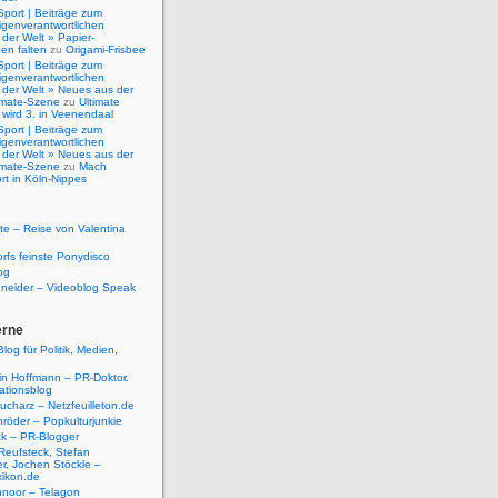
Sport | Beiträge zum
igenverantwortlichen
der Welt » Papier-
en falten
zu
Origami-Frisbee
Sport | Beiträge zum
igenverantwortlichen
 der Welt » Neues aus der
timate-Szene
zu
Ultimate
 wird 3. in Veenendaal
Sport | Beiträge zum
igenverantwortlichen
 der Welt » Neues aus der
timate-Szene
zu
Mach
rt in Köln-Nippes
e – Reise von Valentina
rfs feinste Ponydisco
og
hneider – Videoblog Speak
erne
log für Politik, Medien,
tin Hoffmann – PR-Doktor.
tionsblog
ucharz – Netzfeuilleton.de
röder – Popkulturjunkie
ck – PR-Blogger
Reufsteck, Stefan
r, Jochen Stöckle –
xikon.de
hnoor – Telagon