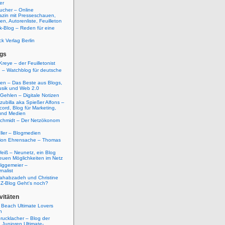
er
ucher – Online
azin mit Presseschauen,
n, Autorenliste, Feuilleton
k-Blog – Reden für eine
ck Verlag Berlin
gs
Kreye – der Feuilletonist
g – Watchblog für deutsche
ten – Das Beste aus Blogs,
usik und Web 2.0
 Gehlen – Digitale Notizen
zubilla aka Spießer Alfons –
cord, Blog für Marketing,
und Medien
Schmidt – Der Netzökonom
ller – Blogmedien
etion Ehrensache – Thomas
eiß – Neunetz, ein Blog
euen Möglichkeiten im Netz
iggemeier –
nalist
ahabzadeh und Christine
SZ-Blog Geht's noch?
vitäten
 Beach Ultimate Lovers
n
rucklacher – Blog der
Junioren Ultimate-