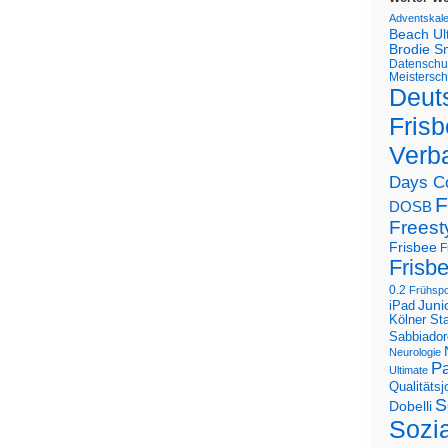
Adventskal
Beach U
Brodie S
Datenschu
Meistersch
Deut
Frisb
Verb
Days C
F
DOSB
Freest
Frisbee
F
Frisb
0.2
Frühspo
Juni
iPad
Kölner St
Sabbiador
Neurologie
Pa
Ultimate
Qualitäts
S
Dobelli
Sozi