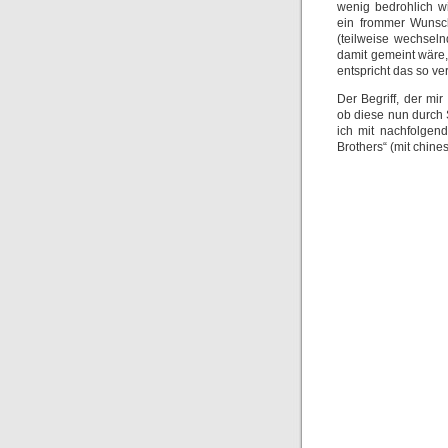
wenig bedrohlich wi
ein frommer Wunsc
(teilweise wechsel
damit gemeint wäre,
entspricht das so ver
Der Begriff, der mi
ob diese nun durch S
ich mit nachfolgen
Brothers“ (mit chine