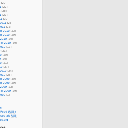
1
(20)
1
(22)
1
(28)
11
(27)
11
(30)
 2011
(26)
2011
(23)
r 2010
(23)
r 2010
(29)
 2010
(26)
er 2010
(30)
2010
(13)
0
(21)
10
(20)
0
(26)
10
(21)
10
(27)
 2010
(24)
2010
(26)
r 2009
(30)
r 2009
(29)
 2009
(22)
er 2009
(29)
2009
(1)
en
-Feed (
)
RSS
are als
RSS
ss.org
lke