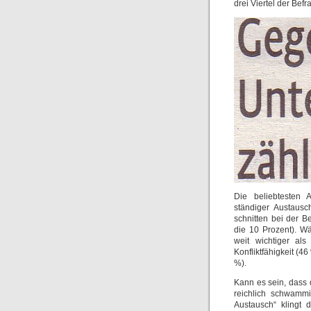
drei Viertel der Befr
Die beliebtesten 
ständiger Austausc
schnitten bei der 
die 10 Prozent). W
weit wichtiger al
Konfliktfähigkeit (4
%).
Kann es sein, dass d
reichlich schwammi
Austausch“ klingt