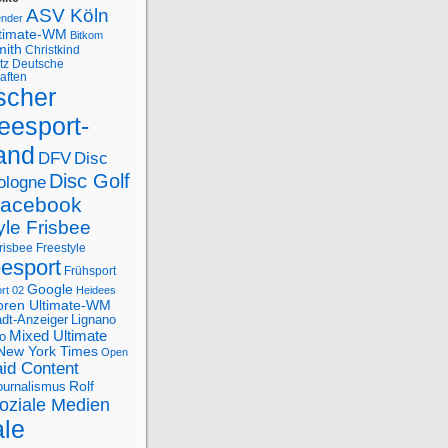
ASV Köln
ender
ltimate-WM
Bitkom
mith
Christkind
tz
Deutsche
aften
scher
eesport-
and
DFV
Disc
Disc Golf
ologne
acebook
yle Frisbee
risbee Freestyle
eesport
Frühsport
Google
rt 02
Heidees
oren Ultimate-WM
adt-Anzeiger
Lignano
Mixed Ultimate
o
New York Times
Open
id Content
Rolf
journalismus
oziale Medien
ale