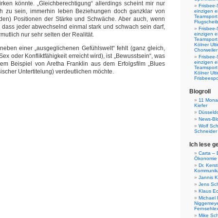
rken könnte. „Gleichberechtigung“ allerdings scheint mir nur
Frisbee-
h zu sein, immerhin leben Beziehungen doch ganzklar von
einzigen e
Teamsport 
nden) Positionen der Stärke und Schwäche. Aber auch, wenn
Flugscheib
 dass jeder abwechselnd einmal stark und schwach sein darf,
Frisbee-
mutlich nur sehr selten der Realität.
einzigen e
Teamsport
Kölner Ul
r neben einer „ausgeglichenen Gefühlswelt“ fehlt (ganz gleich,
Chorweiler
ex oder Konfliktfähigkeit erreicht wird), ist „Bewusstsein“, was
Frisbee-
einzigen e
dem Beispiel von Aretha Franklin aus dem Erfolgsfilm „Blues
Teamsport
sischer Untertitelung) verdeutlichen möchte.
Kölner Ul
Frisbeespo
Blogroll
11 Monat
Kiefer
Düsseldo
News-Bl
Wolf Sc
Schneider
Ich lese g
Carta – B
Ökonomie
Dr. Kers
Kommunika
Jannis K
Jens Sch
Klaus E
Michael 
Niggemeye
Fernsehle
Mike Sc