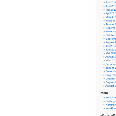
Juli 201
Juni 201
Mai 201
April 20
März 20
Februar
Januar 
Dezembe
Novembe
Oktober
Septemb
August 
Juli 201
Juni 20
Mai 201
April 20
März 20
Februar
Januar 
Dezembe
Novembe
Oktober
Septemb
August 
Meta
Anmeld
Beitrags
Komment
WordPre
Wörter-Wo