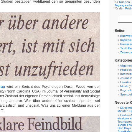
 Studien bestätigen wohltuend den so genannten gesunden
für
Kunden
,
Tagesgesch
für den
Fris
Seiten
Buchverö
Impress
Presses
Texthilf
Zeitungs
Kategorie
Allgemei
Frisbees
Internetk
Journali
Lokales 
rag
wird ein Bericht des Psychologen Dustin Wood von der
Musik
(5
Psychol
ity (North Carolina, USA) im Journal of Personality and Social
Sportpoli
 Der Zustand der eigenen Persönlichkeit beeinflusst demzufolge
ung anderer. Wer über andere öfter schlecht spreche, sei
Neueste 
arzisstisch und unsozial. Was uns zu einer Meldung aus der
Dr.Herma
rt:
Minuten S
Frisbee-
einzigen e
Teamsport 
1.April Fr
Disc Days
Sportkale