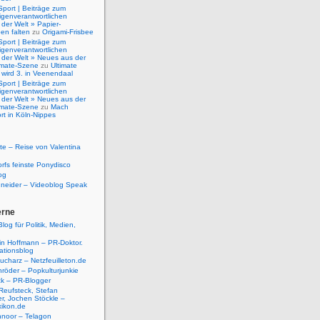
Sport | Beiträge zum
igenverantwortlichen
der Welt » Papier-
en falten
zu
Origami-Frisbee
Sport | Beiträge zum
igenverantwortlichen
 der Welt » Neues aus der
timate-Szene
zu
Ultimate
 wird 3. in Veenendaal
Sport | Beiträge zum
igenverantwortlichen
 der Welt » Neues aus der
timate-Szene
zu
Mach
rt in Köln-Nippes
e – Reise von Valentina
rfs feinste Ponydisco
og
hneider – Videoblog Speak
erne
log für Politik, Medien,
tin Hoffmann – PR-Doktor.
tionsblog
ucharz – Netzfeuilleton.de
röder – Popkulturjunkie
ck – PR-Blogger
Reufsteck, Stefan
r, Jochen Stöckle –
xikon.de
hnoor – Telagon