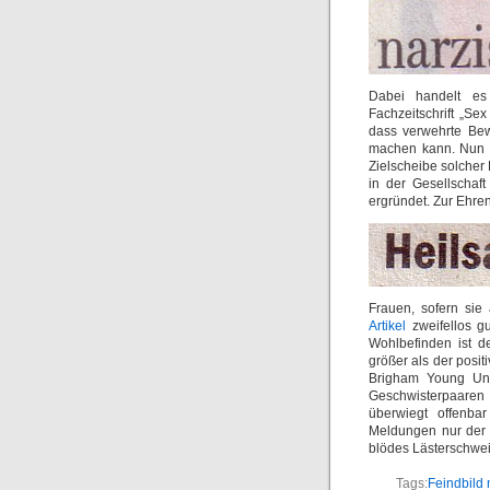
Dabei handelt es
Fachzeitschrift „Se
dass verwehrte Be
machen kann. Nun s
Zielscheibe solcher
in der Gesellschaf
ergründet. Zur Ehren
Frauen, sofern sie
Artikel
zweifellos g
Wohlbefinden ist d
größer als der posit
Brigham Young Uni
Geschwisterpaare
überwiegt offenbar
Meldungen nur der 
blödes Lästerschwei
Tags:
Feindbild 