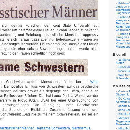
Frisbee-
einzigen e
Teamsport 
Flugscheib
Frisbee-
einzigen e
Teamsport
 sich gemäß Forschern der Kent State University laut
Kölner Ul
x Roles“ um heterosexuelle Frauen. Schon länger ist bekannt,
Chorweiler
Frisbee-
wunderung und Belohung narzisstische Menschen aggressiv
einzigen e
tellte sich heraus, dass aber nur heterosexuelle Frauen zur
Teamsport
Kölner Ul
 Feindseligkeiten werden. Ob es daran liegt, dass diese Frauen
Frisbeespo
t allgemein eher solche Bewunderung erhalten, wurde nicht
rettung der Frauen schließlich noch dies:
Blogroll
11 Monat
Kiefer
Düsseldo
News-Bl
Wolf Sc
Schneider
 als Geschwister anderer Menschen auftreten, tun laut
Welt-
Ich lese g
ut. Der positive Einfluss von Schwestern auf das psychische
emnach deutlich größer als derjenige der Eltern, aber auch
Carta – B
Ökonomie
ive Einfluss von Brüdern. Das hat Laura Padilla-Walker von der
Dr. Kers
versity in Provo (Utah, USA) bei einer Untersuchung von
Kommunika
n herausgefunden. Die Zuneigung unter Geschwistern
Jannis K
 die Streitereien. Bleibt als Zusammenfassung aller drei
Jens Sch
Schüttelreim: „Sag nie zu meinem Schwesterlein, sie sei ein
Klaus E
Michael 
n!“
Niggemeye
Fernsehle
narzisstischer Männer
,
Heilsame Schwestern
,
Narzissmus
,
Mike Sc