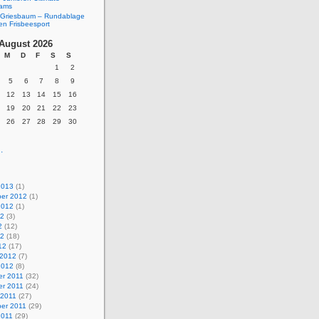
eams
Griesbaum – Rundablage
en Frisbeesport
August 2026
M
D
F
S
S
1
2
5
6
7
8
9
12
13
14
15
16
19
20
21
22
23
26
27
28
29
30
.
2013
(1)
er 2012
(1)
2012
(1)
12
(3)
2
(12)
12
(18)
12
(17)
 2012
(7)
2012
(8)
r 2011
(32)
r 2011
(24)
 2011
(27)
er 2011
(29)
2011
(29)