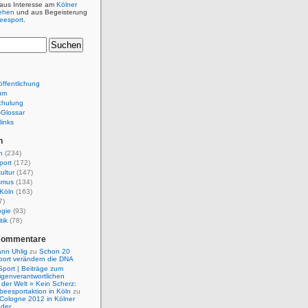
 aus Interesse am
Kölner
ehen
und aus Begeisterung
beesport
.
ffentlichung
um
chulung
e-Glossar
links
n
n
(234)
port
(172)
ultur
(147)
smus
(134)
Köln
(163)
7)
ogie
(93)
tik
(78)
Kommentare
nn Uhlig
zu
Schon 20
port verändern die DNA
Sport | Beiträge zum
igenverantwortlichen
der Welt » Kein Scherz:
isbeesportaktion in Köln
zu
 Cologne 2012 in Kölner
nder