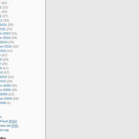
1
(20)
1
(22)
1
(28)
11
(27)
11
(30)
 2011
(26)
2011
(23)
r 2010
(23)
r 2010
(29)
 2010
(26)
er 2010
(30)
2010
(13)
0
(21)
10
(20)
0
(26)
10
(21)
10
(27)
 2010
(24)
2010
(26)
r 2009
(30)
r 2009
(29)
 2009
(22)
er 2009
(29)
2009
(1)
en
-Feed (
)
RSS
are als
RSS
ss.org
lke