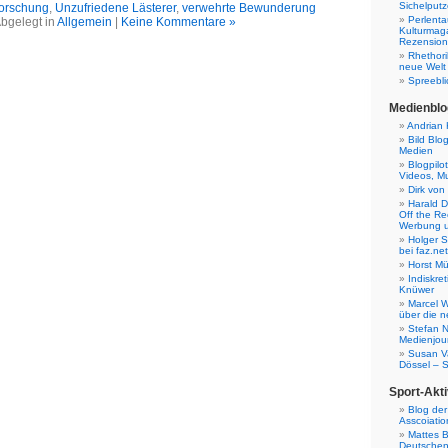
Sichelputz
forschung
,
Unzufriedene Lästerer
,
verwehrte Bewunderung
Perlenta
bgelegt in
Allgemein
|
Keine Kommentare »
Kulturmag
Rezensione
Rhethori
neue Welt
Spreebli
Medienblo
Andrian 
Bild Blo
Medien
Blogpilo
Videos, M
Dirk von
Harald D
Off the Re
Werbung 
Holger 
bei faz.net
Horst Mü
Indiskr
Knüwer
Marcel W
über die n
Stefan N
Medienjour
Susan V
Dössel – 
Sport-Akti
Blog der
Asscoiatio
Mattes B
Deutschen 