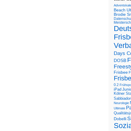
Adventskal
Beach U
Brodie S
Datenschu
Meistersch
Deut
Frisb
Verb
Days C
F
DOSB
Freest
Frisbee
F
Frisb
0.2
Frühspo
Juni
iPad
Kölner St
Sabbiador
Neurologie
Pa
Ultimate
Qualitäts
S
Dobelli
Sozi