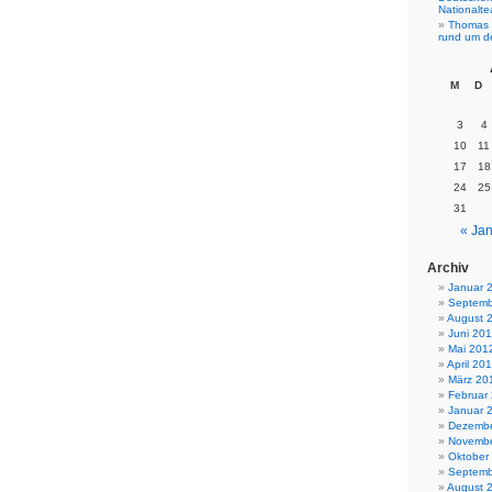
Nationalt
Thomas 
rund um d
M
D
3
4
10
11
17
18
24
25
31
« Jan
Archiv
Januar 
Septemb
August 
Juni 20
Mai 201
April 20
März 20
Februar
Januar 
Dezembe
Novembe
Oktober
Septemb
August 