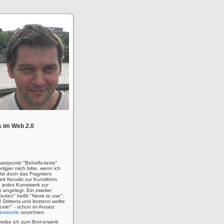
 im Web 2.0
satzpunkt "Behelfs-texte"
rigier mich bitte, wenn ich
! Ist doch das Fragment
eit Novalis zur Kunstform
 jedes Kunstwerk zur
n angelegt. Ein zweiter
Texten" heißt "News to use":
u! Drittens und letztens wollte
 Texte!" - schon im Ansatz
bstironie
verzichten.
hreibe ich zum Brot-erwerb