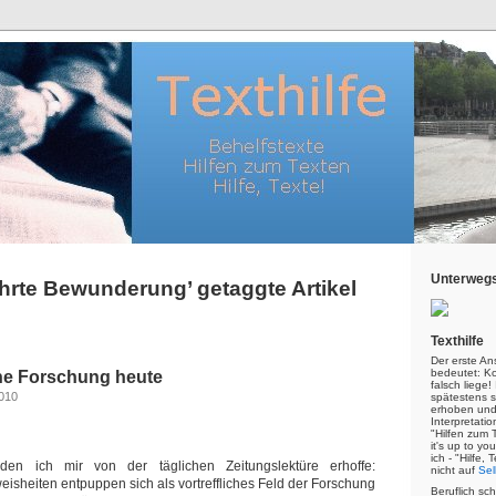
Unterwegs
ehrte Bewunderung’ getaggte Artikel
Texthilfe
Der erste An
bedeutet: Kor
he Forschung heute
falsch liege
2010
spätestens s
erhoben und
Interpretatio
"Hilfen zum 
it's up to yo
ich - "Hilfe,
 den ich mir von der täglichen Zeitungslektüre erhoffe:
nicht auf
Sel
isheiten entpuppen sich als vortreffliches Feld der Forschung
Beruflich sc