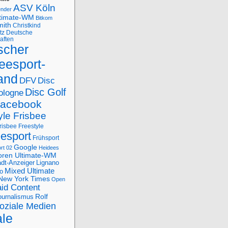
ASV Köln
ender
ltimate-WM
Bitkom
mith
Christkind
tz
Deutsche
aften
scher
eesport-
and
DFV
Disc
Disc Golf
ologne
acebook
yle Frisbee
risbee Freestyle
eesport
Frühsport
Google
rt 02
Heidees
oren Ultimate-WM
adt-Anzeiger
Lignano
Mixed Ultimate
o
New York Times
Open
id Content
Rolf
journalismus
oziale Medien
ale