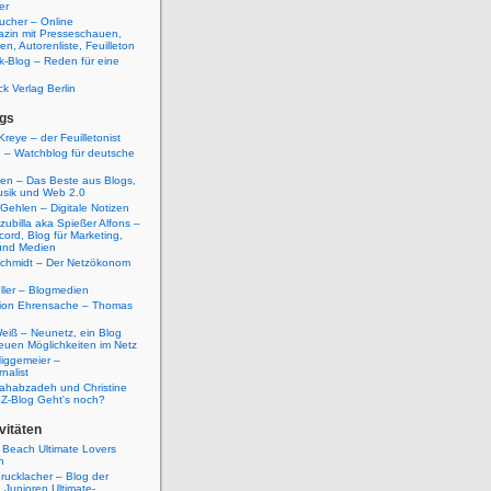
er
ucher – Online
azin mit Presseschauen,
n, Autorenliste, Feuilleton
k-Blog – Reden für eine
ck Verlag Berlin
gs
Kreye – der Feuilletonist
g – Watchblog für deutsche
ten – Das Beste aus Blogs,
usik und Web 2.0
 Gehlen – Digitale Notizen
zubilla aka Spießer Alfons –
cord, Blog für Marketing,
und Medien
Schmidt – Der Netzökonom
ller – Blogmedien
etion Ehrensache – Thomas
eiß – Neunetz, ein Blog
euen Möglichkeiten im Netz
iggemeier –
nalist
ahabzadeh und Christine
SZ-Blog Geht's noch?
vitäten
 Beach Ultimate Lovers
n
rucklacher – Blog der
Junioren Ultimate-