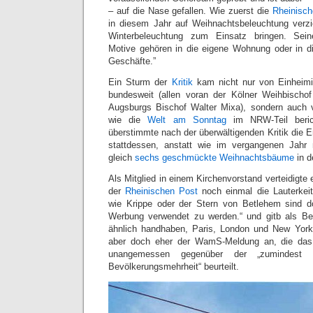
– auf die Nase gefallen. Wie zuerst die
Rheinisch
in diesem Jahr auf Weihnachtsbeleuchtung verzi
Winterbeleuchtung zum Einsatz bringen. Sein
Motive gehören in die eigene Wohnung oder in die
Geschäfte.”
Ein Sturm der
Kritik
kam nicht nur von Einheimi
bundesweit (allen voran der Kölner Weihbischo
Augsburgs Bischof Walter Mixa), sondern auch
wie die
Welt am Sonntag
im NRW-Teil beri
überstimmte nach der überwältigenden Kritik die 
stattdessen, anstatt wie im vergangenen Jahr
gleich
sechs geschmückte Weihnachtsbäume
in d
Als Mitglied in einem Kirchenvorstand verteidigte
der
Rheinischen Post
noch einmal die Lauterkei
wie Krippe oder der Stern von Betlehem sind d
Werbung verwendet zu werden.“ und gitb als Bei
ähnlich handhaben, Paris, London und New York
aber doch eher der WamS-Meldung an, die das 
unangemessen gegenüber der „zumindest kul
Bevölkerungsmehrheit“ beurteilt.