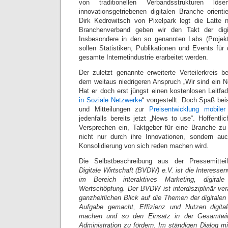
von traditionellen Verbandsstrukturen 
innovationsgetriebenen digitalen Branche orien
Dirk Kedrowitsch von Pixelpark legt die Latte 
Branchenverband geben wir den Takt der digit
Insbesondere in den so genannten Labs (Projekt
sollen Statistiken, Publikationen und Events für 
gesamte Internetindustrie erarbeitet werden.
Der zuletzt genannte erweiterte Verteilerkreis 
dem weitaus niedrigeren Anspruch „Wir sind ein N
Hat er doch erst jüngst einen kostenlosen Leitfa
in Soziale Netzwerke
“ vorgestellt. Doch Spaß bei
und Mitteilungen zur
Preisentwicklung mobiler
jedenfalls bereits jetzt „News to use“. Hoffentli
Versprechen ein, Taktgeber für eine Branche zu 
nicht nur durch ihre Innovationen, sondern au
Konsolidierung von sich reden machen wird.
Die Selbstbeschreibung aus der Pressemitte
Digitale Wirtschaft (BVDW) e.V. ist die Interesse
im Bereich interaktives Marketing, digitale
Wertschöpfung. Der BVDW ist interdisziplinär ver
ganzheitlichen Blick auf die Themen der digitalen 
Aufgabe gemacht, Effizienz und Nutzen digita
machen und so den Einsatz in der Gesamtwirt
Administration zu fördern. Im ständigen Dialog mit