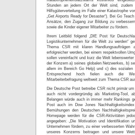
Stunden an jedem Ort der Welt sind, zudem 
Hilfsgüter­verteilung im Falle einer Katastrophe 
„Get Airports Ready for Desaster“). Bei Go Teach
Ansätze, den Zugang zur Bildung zu verbessern,
sowie die Kinder eigener Mitarbeiter zu fördern.
Ihrem Leitbild folgend „DIE Post für Deutsch
Logistikunter­nehmen für die Welt zu werden“ g
Thema CSR mit klaren Handlungsaufträgen a
erfolgreicher werden, bei einem respektvollen Um
sollen vereinfacht und kurz die Welt lebenswerte
der Konzern a) seines globalen Netzwerkes, b) s
allem im Bereich Go Help) und c) des sozialen Ei
Entsprechend hoch fielen auch die Wer
Mitarbeiterbefragung weltweit zum Thema CSR au
Die Deutsche Post betreibe CSR nicht primär um
auch nicht vordergründig als Marketing-Tool, ab
Belangen würde auch in immer mehr Rankings gef
Post auch im Dow Jones Nachhaltig­keitsindex 
Bemühungen den Deutschen Nachhaltigkeitsprei
Homepage werden für die CSR-Aktivitäten jedo
angegeben: „Die Motivation und Identifikation u
Unternehmen fördern, zu einer verbesserten Wa
unseres Konzerns beitragen und unsere Wettbe