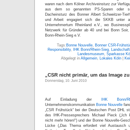
waren nach dem Kölner Archiveinsturz zur Verfügun
aus dem so genannten PS-Sparen oder sc
Dacheinsturz des Bonner Albert Schweitzer-Tier
und Arbeit engagiert sich die SKKB unter 
Unternehmertum Rheinland e.V., wo Businesspl
Netzwerk für Gründer ab 40 und bei Bonn Soir,
Bonn-Rhein-Sieg e.V.
Tags:
Bonne Nouvelle
,
Bonner CSR-Frühstü
Responsibility
,
IHK Bonn/Rhein-Sieg
,
Landschaft
Landesmuseum
,
Sparkasse Kö
Abgelegt in
Allgemein
,
Lokales Köln
|
Ke
„CSR nicht primär, um das Image zu
Donnerstag, 10. Juni 2010
Auf Einladung der
IHK Bonn/Rhe
Unternehmenskommunikation
Bonne Nouvelle
fan
„CSR Frühstück“ bei der Deutschen Post DHL st
des IHK-Pressesprechers Michael Pieck („Ich
nicht mehr hören!“) und der Bonne Nouvelle-Gesch
Lücke („Das Thema erfordert viel Austausch u