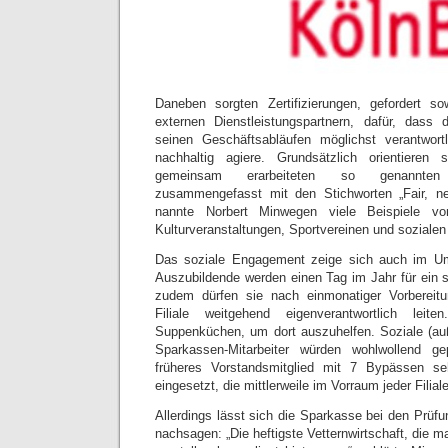
Daneben sorgten Zertifizierungen, gefordert s
externen Dienstleistungspartnern, dafür, dass
seinen Geschäftsabläufen möglichst verantwor
nachhaltig agiere. Grundsätzlich orientiere
gemeinsam erarbeiteten so genannten 
zusammengefasst mit den Stichworten „Fair, ne
nannte Norbert Minwegen viele Bei­spiele vo
Kulturveranstaltungen, Sportvereinen und sozialen
Das soziale Engagement zeige sich auch im Um
Auszubildende werden einen Tag im Jahr für ein soz
zudem dürfen sie nach einmonatiger Vorbereit
Filiale weitgehend eigenverantwortlich leite
Suppenküchen, um dort auszuhelfen. Soziale (auße
Sparkassen-Mitarbeiter würden wohlwollend g
früheres Vorstandsmitglied mit 7 Bypässen sehr
eingesetzt, die mittlerweile im Vorraum jeder Filial
Allerdings lässt sich die Sparkasse bei den Prüfun
nachsagen: „Die heftigste Vetternwirtschaft, die m