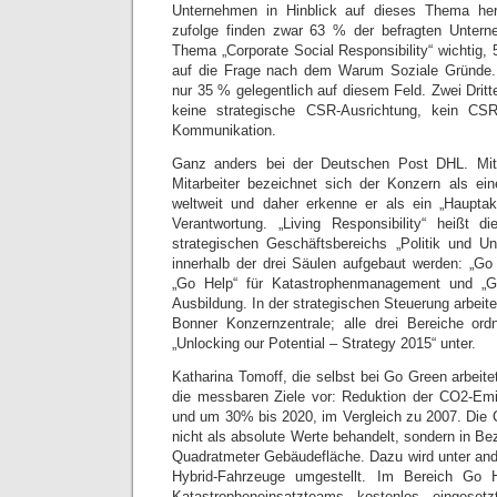
Unternehmen in Hinblick auf dieses Thema her
zufolge finden zwar 63 % der befragten Unter
Thema „Corporate Social Responsibility“ wichtig,
auf die Frage nach dem Warum Soziale Gründe. 
nur 35 % gelegentlich auf diesem Feld. Zwei Dritt
keine strategische CSR-Ausrichtung, kein C
Kommunikation.
Ganz anders bei der Deutschen Post DHL. Mit 
Mitarbeiter be­zeichnet sich der Konzern als ein
weltweit und daher erkenne er als ein „Hauptak
Verantwortung. „Living Responsibility“ heißt d
strategischen Geschäftsbereichs „Politik und Un
innerhalb der drei Säulen aufgebaut werden: „Go
„Go Help“ für Katastrophenmanagement und „G
Ausbildung. In der strategischen Steuerung arbeite
Bonner Konzernzentrale; alle drei Bereiche ord
„Unlocking our Potential – Strategy 2015“ unter.
Katharina Tomoff, die selbst bei Go Green arbeitet
die messbaren Ziele vor: Reduktion der CO2-E
und um 30% bis 2020, im Vergleich zu 2007. Die
nicht als absolute Werte behandelt, sondern in B
Quadratmeter Gebäudefläche. Dazu wird unter ande
Hybrid-Fahrzeuge umgestellt. Im Bereich Go H
Katastropheneinsatzteams kostenlos eingeset