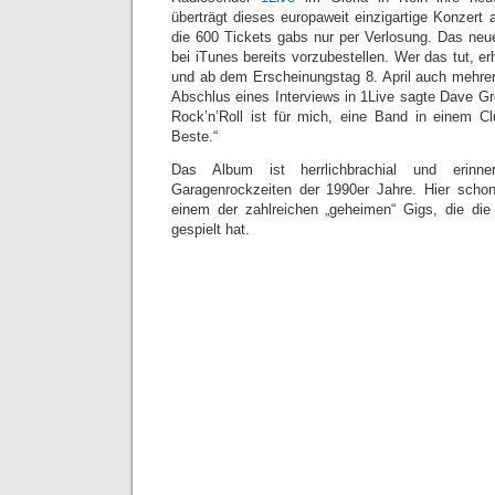
überträgt dieses europaweit einzigartige Konzert 
die 600 Tickets gabs nur per Verlosung. Das neue
bei iTunes bereits vorzubestellen. Wer das tut, e
und ab dem Erscheinungstag 8. April auch mehre
Abschlus eines Interviews in 1Live sagte Dave Gr
Rock’n’Roll ist für mich, eine Band in einem C
Beste.“
Das Album ist herrlichbrachial und erinne
Garagenrockzeiten der 1990er Jahre. Hier schon
einem der zahlreichen „geheimen“ Gigs, die di
gespielt hat.