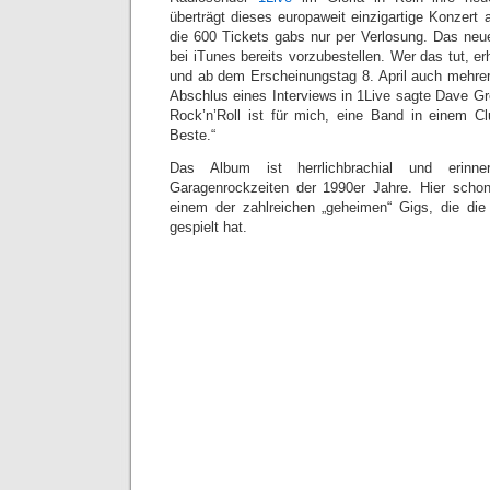
überträgt dieses europaweit einzigartige Konzert 
die 600 Tickets gabs nur per Verlosung. Das neue
bei iTunes bereits vorzubestellen. Wer das tut, e
und ab dem Erscheinungstag 8. April auch mehre
Abschlus eines Interviews in 1Live sagte Dave Gr
Rock’n’Roll ist für mich, eine Band in einem C
Beste.“
Das Album ist herrlichbrachial und erinne
Garagenrockzeiten der 1990er Jahre. Hier schon
einem der zahlreichen „geheimen“ Gigs, die di
gespielt hat.