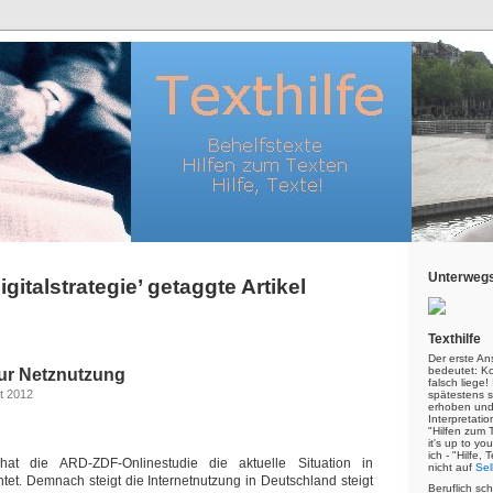
Unterwegs
Digitalstrategie’ getaggte Artikel
Texthilfe
Der erste An
bedeutet: Kor
ur Netznutzung
falsch liege
t 2012
spätestens s
erhoben und
Interpretatio
"Hilfen zum 
it's up to yo
ich - "Hilfe,
at die ARD-ZDF-Onlinestudie die aktuelle Situation in
nicht auf
Sel
tet. Demnach steigt die Internetnutzung in Deutschland steigt
Beruflich sc