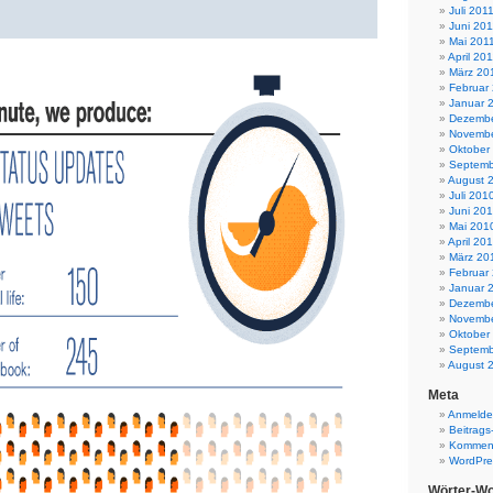
Juli 201
Juni 201
Mai 201
April 20
März 20
Februar
Januar 
Dezembe
Novembe
Oktober
Septemb
August 
Juli 201
Juni 20
Mai 201
April 20
März 20
Februar
Januar 
Dezembe
Novembe
Oktober
Septemb
August 
Meta
Anmeld
Beitrags
Komment
WordPre
Wörter-Wo