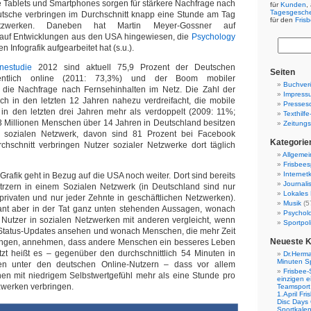
e Tablets und Smartphones sorgen für stärkere Nachfrage nach
für
Kunden
,
Tagesgesch
utsche verbringen im Durchschnitt knapp eine Stunde am Tag
für den
Fris
tzwerken. Daneben hat Martin Meyer-Gossner auf
auf Entwicklungen aus den USA hingewiesen, die
Psychology
n Infografik aufgearbeitet hat (s.u.).
nestudie
2012 sind aktuell 75,9 Prozent der Deutschen
Seiten
entlich online (2011: 73,3%) und der Boom mobiler
Buchverö
t die Nachfrage nach Fernsehinhalten im Netz. Die Zahl der
Impress
sich in den letzten 12 Jahren nahezu verdreifacht, die mobile
Presses
 in den letzten drei Jahren mehr als verdoppelt (2009: 11%;
Texthilf
3 Millionen Menschen über 14 Jahren in Deutschland besitzen
Zeitungs
m sozialen Netzwerk, davon sind 81 Prozent bei Facebook
Kategorie
chschnitt verbringen Nutzer sozialer Netzwerke dort täglich
Allgemei
Frisbees
Internetk
rafik geht in Bezug auf die USA noch weiter. Dort sind bereits
Journali
utrzern in einem Sozialen Netzwerk (in Deutschland sind nur
Lokales 
 privaten und nur jeder Zehnte in geschäftlichen Netzwerken).
Musik
(5
ant aber in der Tat ganz unten stehenden Aussagen, wonach
Psychol
er Nutzer in sozialen Netzwerken mit anderen vergleicht, wenn
Sportpoli
r Status-Updates ansehen und wonach Menschen, die mehr Zeit
Neueste 
ingen, annehmen, dass andere Menschen ein besseres Leben
tzt heißt es – gegenüber den durchschnittlich 54 Minuten in
Dr.Herma
Minuten S
en unter den deutschen Online-Nutzern – dass vor allem
Frisbee-
hen mit niedrigem Selbstwertgefühl mehr als eine Stunde pro
einzigen e
zwerken verbringen.
Teamsport 
1.April Fr
Disc Days
Sportkale