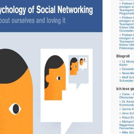
Frisbee-
einzigen e
Teamsport 
Flugscheib
Frisbee-
einzigen e
Teamsport
Kölner Ul
Chorweiler
Frisbee-
einzigen e
Teamsport
Kölner Ul
Frisbeespo
Blogroll
11 Monat
Kiefer
Düsseldo
News-Bl
Wolf Sc
Schneider
Ich lese g
Carta – B
Ökonomie
Dr. Kers
Kommunika
Jannis K
Jens Sch
Klaus E
Michael 
Niggemeye
Fernsehle
Mike Sc