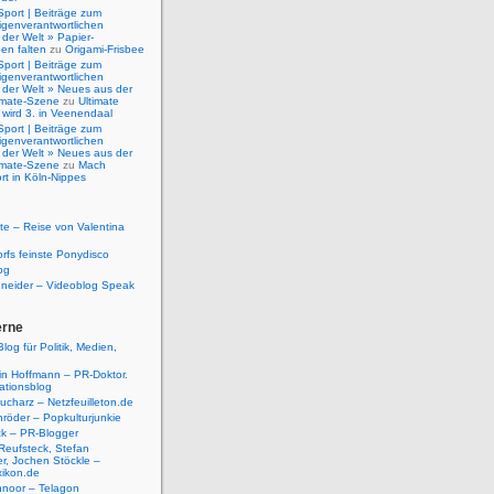
Sport | Beiträge zum
igenverantwortlichen
der Welt » Papier-
en falten
zu
Origami-Frisbee
Sport | Beiträge zum
igenverantwortlichen
 der Welt » Neues aus der
timate-Szene
zu
Ultimate
 wird 3. in Veenendaal
Sport | Beiträge zum
igenverantwortlichen
 der Welt » Neues aus der
timate-Szene
zu
Mach
rt in Köln-Nippes
e – Reise von Valentina
rfs feinste Ponydisco
og
hneider – Videoblog Speak
erne
log für Politik, Medien,
tin Hoffmann – PR-Doktor.
tionsblog
ucharz – Netzfeuilleton.de
röder – Popkulturjunkie
ck – PR-Blogger
Reufsteck, Stefan
r, Jochen Stöckle –
xikon.de
hnoor – Telagon