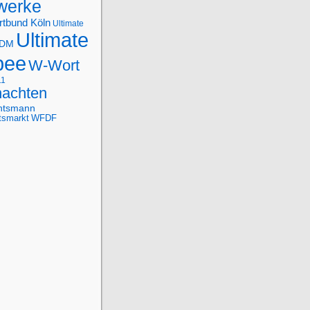
werke
rtbund Köln
Ultimate
Ultimate
-DM
bee
W-Wort
11
achten
htsmann
tsmarkt
WFDF