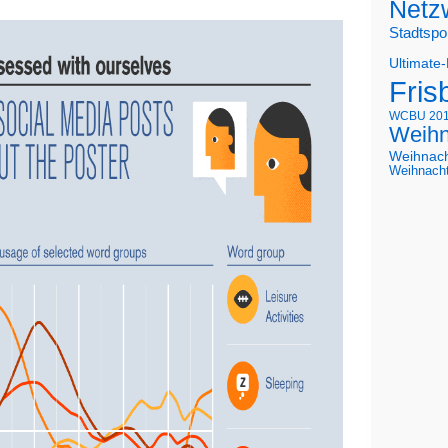
Netz
Stadtspo
Ultimate
Fris
WCBU 20
Weihn
Weihnac
Weihnach