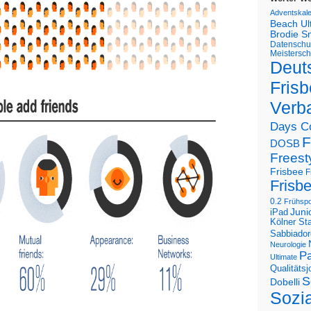
Adventskal
Beach U
Brodie S
Datenschu
Meistersch
Deut
Frisb
Verb
Days C
F
DOSB
Freest
Frisbee
F
Frisb
0.2
Frühspo
Juni
iPad
Kölner St
Sabbiador
Neurologie
Pa
Ultimate
Qualitäts
S
Dobelli
Sozi