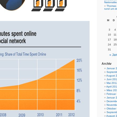
Nationalt
Thomas 
rund um d
M
D
3
4
10
11
17
18
24
25
31
« Jan
Archiv
Januar 
Septemb
August 
Juni 20
Mai 201
April 20
März 20
Februar
Januar 
Dezembe
Novembe
Oktober
Septemb
August 