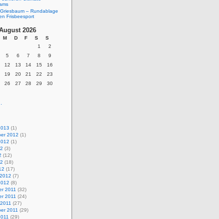
eams
Griesbaum – Rundablage
en Frisbeesport
August 2026
M
D
F
S
S
1
2
5
6
7
8
9
12
13
14
15
16
19
20
21
22
23
26
27
28
29
30
.
2013
(1)
er 2012
(1)
2012
(1)
12
(3)
2
(12)
12
(18)
12
(17)
 2012
(7)
2012
(8)
r 2011
(32)
r 2011
(24)
 2011
(27)
er 2011
(29)
2011
(29)