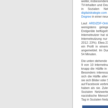
weiter, insbesonder
TV-Inhalten und De
in Sozialen Ne
digitalstrategie.com
Degree
in einer neue
Laut
ARD/ZDF-Onli
wenigstens geleg
Endgeräte beflügel
Internetnutzer hat 
Internetnutzung nur
2012: 23%). Etwa 2
ein Profil in eine
angemeldet. Im Dur
54 Minuten.
Die unten stehende G
9 von 10 Internetn
knapp die Hälfte in
Besonders interess
sich die Hälfte all
sie sich Bilder ode
auf Facebook verbr
haben als sie. Zule
Sozialen Netzwerk
narzistische Mensc
Tag in Sozialen Net