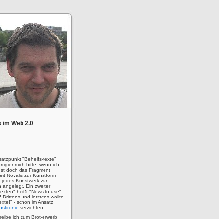
 im Web 2.0
satzpunkt "Behelfs-texte"
rigier mich bitte, wenn ich
! Ist doch das Fragment
eit Novalis zur Kunstform
 jedes Kunstwerk zur
n angelegt. Ein zweiter
Texten" heißt "News to use":
u! Drittens und letztens wollte
 Texte!" - schon im Ansatz
bstironie
verzichten.
hreibe ich zum Brot-erwerb