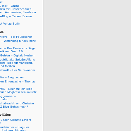
er
ucher – Online
azin mit Presseschauen,
n, Autorenliste, Feuilleton
k-Blog – Reden für eine
ck Verlag Berlin
gs
Kreye – der Feuilletonist
g – Watchblog für deutsche
ten – Das Beste aus Blogs,
usik und Web 2.0
 Gehlen – Digitale Notizen
zubilla aka Spießer Alfons –
cord, Blog für Marketing,
und Medien
Schmidt – Der Netzökonom
ller – Blogmedien
etion Ehrensache – Thomas
eiß – Neunetz, ein Blog
euen Möglichkeiten im Netz
iggemeier –
nalist
ahabzadeh und Christine
SZ-Blog Geht's noch?
vitäten
 Beach Ultimate Lovers
n
rucklacher – Blog der
Junioren Ultimate-