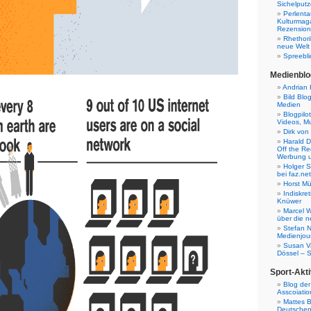
Sichelputz
Perlenta
Kulturmag
Rezensione
Rhethori
neue Welt
Spreebli
Medienblo
Andrian 
Bild Blo
Medien
Blogpilo
Videos, M
Dirk von
Harald D
Off the Re
Werbung 
Holger 
bei faz.net
Horst Mü
Indiskr
Knüwer
Marcel W
über die n
Stefan N
Medienjour
Susan V
Dössel – 
Sport-Akti
Blog der
Asscoiatio
Mattes B
Deutschen 