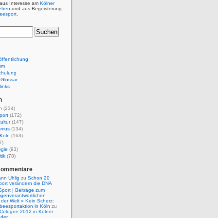
 aus Interesse am
Kölner
ehen
und aus Begeisterung
beesport
.
ffentlichung
um
chulung
e-Glossar
links
n
n
(234)
port
(172)
ultur
(147)
smus
(134)
Köln
(163)
7)
ogie
(93)
tik
(78)
Kommentare
nn Uhlig
zu
Schon 20
port verändern die DNA
Sport | Beiträge zum
igenverantwortlichen
der Welt » Kein Scherz:
isbeesportaktion in Köln
zu
 Cologne 2012 in Kölner
nder