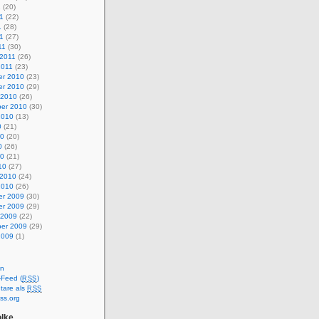
1
(20)
1
(22)
1
(28)
11
(27)
11
(30)
 2011
(26)
2011
(23)
r 2010
(23)
r 2010
(29)
 2010
(26)
er 2010
(30)
2010
(13)
0
(21)
10
(20)
0
(26)
10
(21)
10
(27)
 2010
(24)
2010
(26)
r 2009
(30)
r 2009
(29)
 2009
(22)
er 2009
(29)
2009
(1)
en
-Feed (
)
RSS
are als
RSS
ss.org
lke