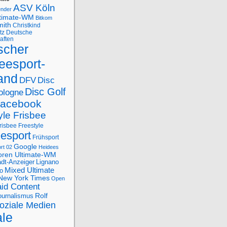
ASV Köln
ender
ltimate-WM
Bitkom
mith
Christkind
tz
Deutsche
aften
scher
eesport-
and
DFV
Disc
Disc Golf
ologne
acebook
yle Frisbee
risbee Freestyle
eesport
Frühsport
Google
rt 02
Heidees
oren Ultimate-WM
adt-Anzeiger
Lignano
Mixed Ultimate
o
New York Times
Open
id Content
Rolf
journalismus
oziale Medien
ale