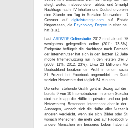
steigt weiter, insbesondere Tablets und Smartp
Nachfrage nach TV-Inhalten und Deutsche verbri
eine Stunde am Tag in Sozialen Netzwerken. D
Gossner auf
digitalstrategie.com
auf Entwic
hingewiesen, die
Psychology Degree
in einer neu
hat (s.u.).
Laut
ARD/ZDF-Onlinestudie
2012 sind aktuell 7
wenigstens gelegentlich online (2011: 73,3
Endgeräte beflügelt die Nachfrage nach Fernseh
der Internetnutzer hat sich in den letzten 12 Jahr
mobile Internetnutzung nur in den letzten drei 
(2009: 11%; 2012: 23%). Etwa 23 Millionen Me
Deutschland besitzen ein Profil in einem sozi
81 Prozent bei Facebook angemeldet. Im Durch
sozialer Netzwerke dort täglich 54 Minuten.
Die unten stehende Grafik geht in Bezug auf die 
bereits 9 von 10 Internetnutrzern in einem Sozial
sind nur knapp die Hälfte in privaten und nur jed
Netzwerken). Besonders interessant aber in der
Aussagen, wonach sich die Hälfte aller Nutzer 
anderen vergleicht, wenn sie sich Bilder oder 
wonach Menschen, die mehr Zeit auf Facebook v
andere Menschen ein besseres Leben haben als