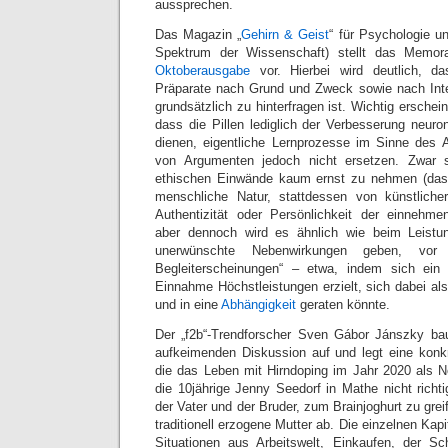
aussprechen.
Das Magazin „
Gehirn & Geist
“ für Psychologie u
Spektrum der Wissenschaft) stellt das Memo
Oktoberausgabe
vor. Hierbei wird deutlich, d
Präparate nach Grund und Zweck sowie nach Inte
grundsätzlich zu hinterfragen ist. Wichtig erschei
dass die Pillen lediglich der Verbesserung neuro
dienen, eigentliche Lernprozesse im Sinne des
von Argumenten jedoch nicht ersetzen. Zwar s
ethischen Einwände kaum ernst zu nehmen (das
menschliche Natur, stattdessen von künstliche
Authentizität oder Persönlichkeit der einnehme
aber dennoch wird es ähnlich wie beim Leistu
unerwünschte Nebenwirkungen geben, vor 
Begleiterscheinungen“ – etwa, indem sich ein
Einnahme Höchstleistungen erzielt, sich dabei als
und in eine
Abhängigkeit
geraten könnte.
Der „f2b“-Trendforscher Sven Gábor Jánszky bau
aufkeimenden Diskussion auf und legt eine konk
die das Leben mit Hirndoping im Jahr 2020 als N
die 10jährige Jenny Seedorf in Mathe nicht richt
der Vater und der Bruder, zum Brainjoghurt zu greif
traditionell erzogene Mutter ab. Die einzelnen Kap
Situationen aus Arbeitswelt, Einkaufen, der 