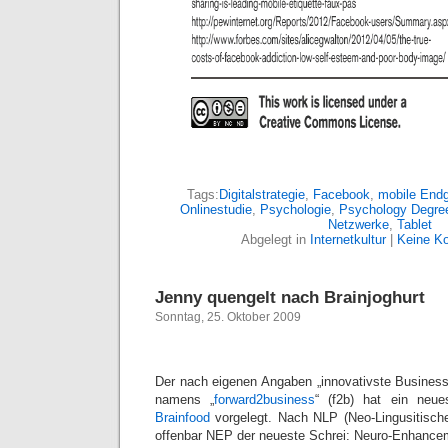
Tags:
Digitalstrategie
,
Facebook
,
mobile Endg
Onlinestudie
,
Psychologie
,
Psychology Degre
Netzwerke
,
Tablet
Abgelegt in
Internetkultur
|
Keine K
Jenny quengelt nach Brainjoghurt
Sonntag, 25. Oktober 2009
Der nach eigenen Angaben „innovativste Busines
namens „
forward2business
“ (f2b) hat ein ne
Brainfood
vorgelegt. Nach NLP (Neo-Lingusitisch
offenbar NEP der neueste Schrei: Neuro-Enhance