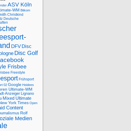
ASV Köln
ender
ltimate-WM
Bitkom
mith
Christkind
tz
Deutsche
aften
scher
eesport-
and
DFV
Disc
Disc Golf
ologne
acebook
yle Frisbee
risbee Freestyle
eesport
Frühsport
Google
rt 02
Heidees
oren Ultimate-WM
adt-Anzeiger
Lignano
Mixed Ultimate
o
New York Times
Open
id Content
Rolf
journalismus
oziale Medien
ale