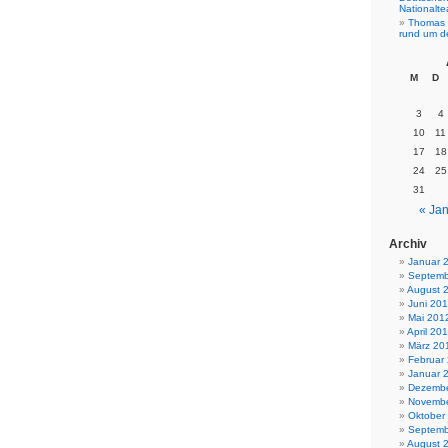
Nationalt
Thomas 
rund um d
M
D
3
4
10
11
17
18
24
25
31
« Jan
Archiv
Januar 
Septemb
August 
Juni 20
Mai 201
April 20
März 20
Februar
Januar 
Dezembe
Novembe
Oktober
Septemb
August 