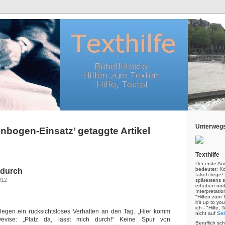
Unterwegs
lenbogen-Einsatz’ getaggte Artikel
Texthilfe
Der erste An
bedeutet: Kor
 durch
falsch liege
012
spätestens s
erhoben und
Interpretatio
"Hilfen zum 
it's up to yo
ich - "Hilfe,
gen ein rücksichtsloses Verhalten an den Tag. „Hier komm
nicht auf
Sel
Devise: „Platz da, lasst mich durch!“ Keine Spur von
Beruflich sc