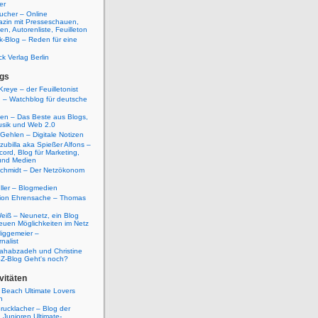
er
ucher – Online
azin mit Presseschauen,
n, Autorenliste, Feuilleton
k-Blog – Reden für eine
ck Verlag Berlin
gs
Kreye – der Feuilletonist
g – Watchblog für deutsche
ten – Das Beste aus Blogs,
usik und Web 2.0
 Gehlen – Digitale Notizen
zubilla aka Spießer Alfons –
cord, Blog für Marketing,
und Medien
Schmidt – Der Netzökonom
ller – Blogmedien
etion Ehrensache – Thomas
eiß – Neunetz, ein Blog
euen Möglichkeiten im Netz
iggemeier –
nalist
ahabzadeh und Christine
SZ-Blog Geht's noch?
vitäten
 Beach Ultimate Lovers
n
rucklacher – Blog der
Junioren Ultimate-