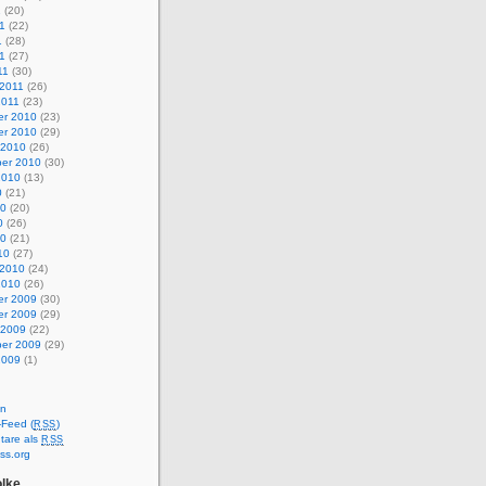
1
(20)
1
(22)
1
(28)
11
(27)
11
(30)
 2011
(26)
2011
(23)
r 2010
(23)
r 2010
(29)
 2010
(26)
er 2010
(30)
2010
(13)
0
(21)
10
(20)
0
(26)
10
(21)
10
(27)
 2010
(24)
2010
(26)
r 2009
(30)
r 2009
(29)
 2009
(22)
er 2009
(29)
2009
(1)
en
-Feed (
)
RSS
are als
RSS
ss.org
lke