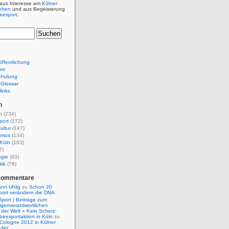
 aus Interesse am
Kölner
ehen
und aus Begeisterung
beesport
.
ffentlichung
um
chulung
e-Glossar
links
n
n
(234)
port
(172)
ultur
(147)
smus
(134)
Köln
(163)
7)
ogie
(93)
tik
(78)
Kommentare
nn Uhlig
zu
Schon 20
port verändern die DNA
Sport | Beiträge zum
igenverantwortlichen
der Welt » Kein Scherz:
isbeesportaktion in Köln
zu
 Cologne 2012 in Kölner
nder