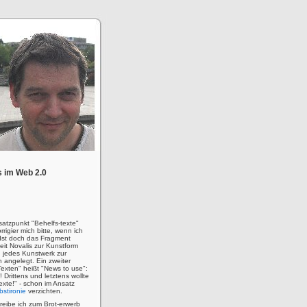
 im Web 2.0
satzpunkt "Behelfs-texte"
rigier mich bitte, wenn ich
! Ist doch das Fragment
eit Novalis zur Kunstform
 jedes Kunstwerk zur
n angelegt. Ein zweiter
Texten" heißt "News to use":
u! Drittens und letztens wollte
 Texte!" - schon im Ansatz
bstironie
verzichten.
hreibe ich zum Brot-erwerb