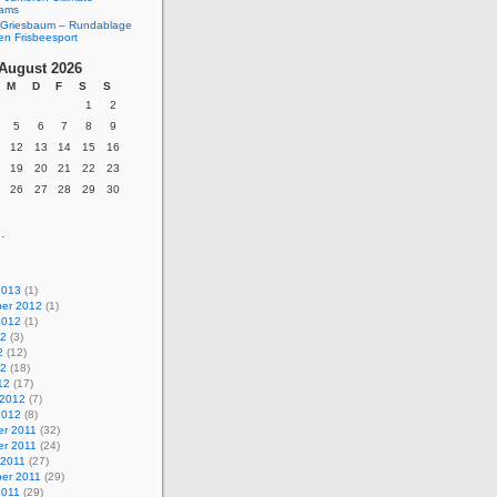
eams
Griesbaum – Rundablage
en Frisbeesport
August 2026
M
D
F
S
S
1
2
5
6
7
8
9
12
13
14
15
16
19
20
21
22
23
26
27
28
29
30
.
2013
(1)
er 2012
(1)
2012
(1)
12
(3)
2
(12)
12
(18)
12
(17)
 2012
(7)
2012
(8)
r 2011
(32)
r 2011
(24)
 2011
(27)
er 2011
(29)
2011
(29)