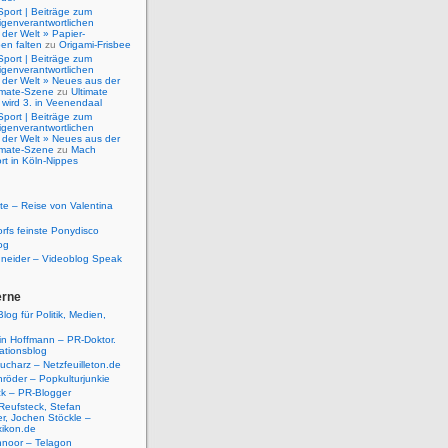
Sport | Beiträge zum
igenverantwortlichen
der Welt » Papier-
en falten
zu
Origami-Frisbee
Sport | Beiträge zum
igenverantwortlichen
 der Welt » Neues aus der
timate-Szene
zu
Ultimate
 wird 3. in Veenendaal
Sport | Beiträge zum
igenverantwortlichen
 der Welt » Neues aus der
timate-Szene
zu
Mach
rt in Köln-Nippes
e – Reise von Valentina
rfs feinste Ponydisco
og
hneider – Videoblog Speak
erne
log für Politik, Medien,
tin Hoffmann – PR-Doktor.
tionsblog
ucharz – Netzfeuilleton.de
röder – Popkulturjunkie
ck – PR-Blogger
Reufsteck, Stefan
r, Jochen Stöckle –
xikon.de
hnoor – Telagon