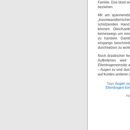
Familie. Das lässt
beziehen.
Mit am spannendst
„traumwandlerisch
schützenden Hand 
können. Gleichzei
keineswegs um eine
zu handeln. Damit
eingangs beschrieb
durchsetzen zu woll
Noch drastischer fo
Auftretenes weit
Ellenbogeneinsatz a
– Augen zu und durc
auf Kosten anderer 
Tags:
Augen zu
Ellenbogen-Ein
Ab