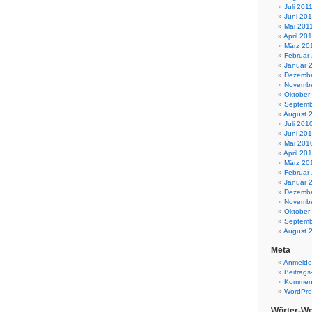
Juli 201
Juni 201
Mai 201
April 20
März 20
Februar
Januar 
Dezembe
Novembe
Oktober
Septemb
August 
Juli 201
Juni 20
Mai 201
April 20
März 20
Februar
Januar 
Dezembe
Novembe
Oktober
Septemb
August 
Meta
Anmeld
Beitrags
Komment
WordPre
Wörter-Wo