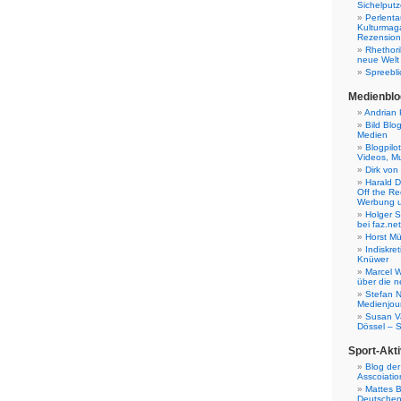
Sichelputz
Perlenta
Kulturmag
Rezensione
Rhethori
neue Welt
Spreebli
Medienblo
Andrian 
Bild Blo
Medien
Blogpilo
Videos, M
Dirk von
Harald D
Off the Re
Werbung 
Holger 
bei faz.net
Horst Mü
Indiskr
Knüwer
Marcel W
über die n
Stefan N
Medienjour
Susan V
Dössel – 
Sport-Akti
Blog der
Asscoiatio
Mattes B
Deutschen 