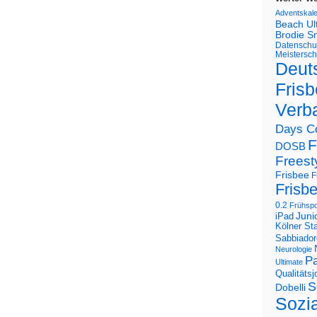
Adventskal
Beach U
Brodie S
Datenschu
Meistersch
Deut
Frisb
Verb
Days C
F
DOSB
Freest
Frisbee
F
Frisb
0.2
Frühspo
Juni
iPad
Kölner St
Sabbiador
Neurologie
Pa
Ultimate
Qualitäts
S
Dobelli
Sozi