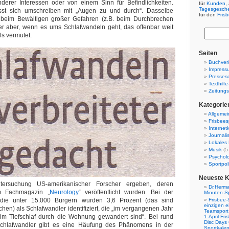
nderer Interessen oder von einem Sinn für Befindlichkeiten.
für
Kunden
,
Tagesgesch
ässt sich umschreiben mit „Augen zu und durch“. Dasselbe
für den
Fris
beim Bewältigen großer Gefahren (z.B. beim Durchbrechen
der aber, wenn es ums Schlafwandeln geht, das offenbar weit
ls vermutet.
Seiten
Buchverö
Impress
Presses
Texthilf
Zeitungs
Kategorie
Allgemei
Frisbees
Internetk
Journali
Lokales 
Musik
(5
Psychol
Sportpoli
Neueste 
ersuchung US-amerikanischer Forscher ergeben, deren
Dr.Herma
im Fachmagazin „
Neurology
“ veröffentlicht wurden. Bei der
Minuten S
tudie unter 15.000 Bürgern wurden 3,6 Prozent (das sind
Frisbee-
einzigen e
en) als Schlafwandler identifiziert, die „im vergangenen Jahr
Teamsport 
im Tiefschlaf durch die Wohnung gewandert sind“. Bei rund
1.April Fr
Disc Days
Schlafwandler gibt es eine Häufung des Phänomens in der
Sportkale