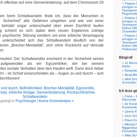
 sich offenbar auf eine Genveränderung auf dem Chromosom 20
Frisbee-
einzigen e
Teamsport 
Flugscheib
en beim Schlafwandeln finde ich, dass die Menschen in
Frisbee-
er Sicherheit“ alle Gefahren umgehen und wie von einer
einzigen e
Teamsport
behütet sogar unbeschadet über einen Dachfirst laufen
Kölner Ul
tig scheint es sich dabei dem neuen Ergebnnis zufolge
Chorweiler
 psychische Störung sondern um eine erbliche Veranlagung
Frisbee-
einzigen e
 unterscheidet sich das Schlafwandeln deutlich von der
Teamsport
enen „Brecher-Mentalität“, sich ohne Rücksicht auf Verluste
Kölner Ul
Frisbeespo
en.
Blogroll
rmuliert: Der Schlafwandler erscheint in der Sicherheit seines
11 Monat
 aufgeweckter als ein Egozentriker, der bei seinem
Kiefer
lles soziale Verhalten über den Haufen wirft. Dann doch lieber
Düsseldo
h! – im Schlaf voranschreiten als – Augen zu und durch! – sich
News-Bl
durchboxen!
Wolf Sc
Schneider
 und durch
,
Befindlichkeit
,
Brecher-Mentalität
,
Egozentrik
,
Ich lese g
satz
,
erbliche Anlage
,
Genveränderung
,
Rücksichtnahme
,
Schlafwandeln
Carta – B
Ökonomie
gelegt in
Psychologie
|
Keine Kommentare »
Dr. Kers
Kommunika
Jannis K
Jens Sch
Klaus E
Michael 
Niggemeye
Fernsehle
Mike Sc