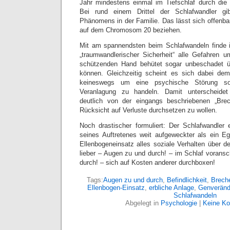
Jahr mindestens einmal im Tiefschlaf durch die
Bei rund einem Drittel der Schlafwandler g
Phänomens in der Familie. Das lässt sich offenb
auf dem Chromosom 20 beziehen.
Mit am spannendsten beim Schlafwandeln finde 
„traumwandlerischer Sicherheit“ alle Gefahren 
schützenden Hand behütet sogar unbeschadet üb
können. Gleichzeitig scheint es sich dabei de
keineswegs um eine psychische Störung so
Veranlagung zu handeln. Damit unterscheide
deutlich von der eingangs beschriebenen „Brech
Rücksicht auf Verluste durchsetzen zu wollen.
Noch drastischer formuliert: Der Schlafwandler e
seines Auftretenes weit aufgeweckter als ein Eg
Ellenbogeneinsatz alles soziale Verhalten über d
lieber – Augen zu und durch! – im Schlaf voransc
durch! – sich auf Kosten anderer durchboxen!
Tags:
Augen zu und durch
,
Befindlichkeit
,
Breche
Ellenbogen-Einsatz
,
erbliche Anlage
,
Genveränd
Schlafwandeln
Abgelegt in
Psychologie
|
Keine K