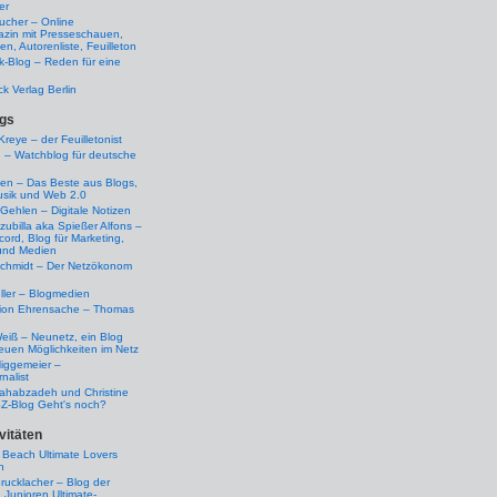
er
ucher – Online
azin mit Presseschauen,
n, Autorenliste, Feuilleton
k-Blog – Reden für eine
ck Verlag Berlin
gs
Kreye – der Feuilletonist
g – Watchblog für deutsche
ten – Das Beste aus Blogs,
usik und Web 2.0
 Gehlen – Digitale Notizen
zubilla aka Spießer Alfons –
cord, Blog für Marketing,
und Medien
Schmidt – Der Netzökonom
ller – Blogmedien
etion Ehrensache – Thomas
eiß – Neunetz, ein Blog
euen Möglichkeiten im Netz
iggemeier –
nalist
ahabzadeh und Christine
SZ-Blog Geht's noch?
vitäten
 Beach Ultimate Lovers
n
rucklacher – Blog der
Junioren Ultimate-