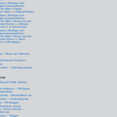
Sport | Beiträge zum
igenverantwortlichen
der Welt » Papier-
en falten
zu
Origami-Frisbee
Sport | Beiträge zum
igenverantwortlichen
 der Welt » Neues aus der
timate-Szene
zu
Ultimate
 wird 3. in Veenendaal
Sport | Beiträge zum
igenverantwortlichen
 der Welt » Neues aus der
timate-Szene
zu
Mach
rt in Köln-Nippes
e – Reise von Valentina
rfs feinste Ponydisco
og
hneider – Videoblog Speak
erne
log für Politik, Medien,
tin Hoffmann – PR-Doktor.
tionsblog
ucharz – Netzfeuilleton.de
röder – Popkulturjunkie
ck – PR-Blogger
Reufsteck, Stefan
r, Jochen Stöckle –
xikon.de
hnoor – Telagon