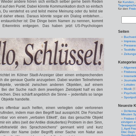
. Wieder andere hören sich einfach selber gerne beim Reden
für
Kunden
,
Tagesgesch
t auf den Punkt. Dabei könnte Kommunikation doch so einfach
für den
Fris
s, Du verstehst es und teilst meine Meinung oder du teilst sie
st daher etwas. Daraus könnte sogar ein Dialog entstehen…
 erstaunlicher ist: Die Dinge beim Namen zu nennen, kommt
 Erkenntnis entgegen. Das haben jetzt US-Psychologen
Seiten
Buchverö
Impress
Presses
Texthilf
Zeitungs
Kategorie
Allgemei
Frisbees
richtet im Kölner Stadt-Anzeiger über einen entsprechenden
Internetk
ch die genaue Quelle anzugeben. Dabei wurden Teilnehmern
Journali
bjekte, versteckt zwischen anderen Objekten, auf einem
Lokales 
Musik
(5
. Bei der Suche nach dem jeweiligen Zielobjekt half es den
Psychol
rechen. Dies schärft angeblich die Sinne – jedenfalls so lange
Sportpoli
 Objekte handelte.
Neueste 
es offenbar auch helfen, einen verlegten oder verlorenen
Dr.Herma
finden, indem man den Begriff laut ausspricht. Die Forscher
Minuten S
enbar von einem „verbalen Etikett“, das das gesuchte Objekt
Frisbee-
mir ein altes (seit der Antike diskutiertes) Problem in den Sinn,
einzigen e
Teamsport 
rbitrarietät des Sprachzeichens“ gennant wird und kurz
1.April Fr
 Wenn der Name (oder Begriff) einer Sache von Natur aus
Disc Days
Sportkale