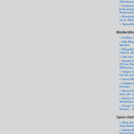
Sichelputz
Perlenta
Kulturmag
Rezensione
Rhethori
neue Welt
Spreebli
Medienblo
Andrian 
Bild Blo
Medien
Blogpilo
Videos, M
Dirk von
Harald D
Off the Re
Werbung 
Holger 
bei faz.net
Horst Mü
Indiskr
Knüwer
Marcel W
über die n
Stefan N
Medienjour
Susan V
Dössel – 
Sport-Akti
Blog der
Asscoiatio
Mattes B
Deutschen 