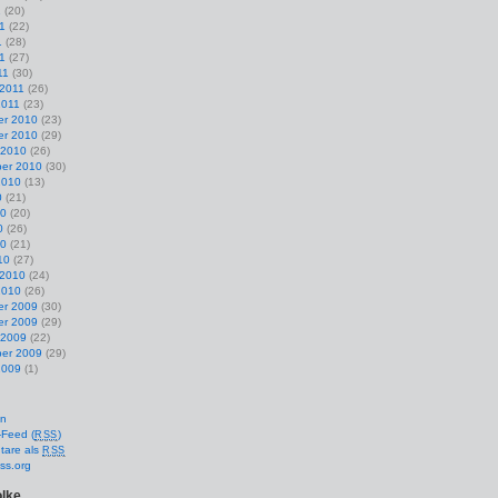
1
(20)
1
(22)
1
(28)
11
(27)
11
(30)
 2011
(26)
2011
(23)
r 2010
(23)
r 2010
(29)
 2010
(26)
er 2010
(30)
2010
(13)
0
(21)
10
(20)
0
(26)
10
(21)
10
(27)
 2010
(24)
2010
(26)
r 2009
(30)
r 2009
(29)
 2009
(22)
er 2009
(29)
2009
(1)
en
-Feed (
)
RSS
are als
RSS
ss.org
lke