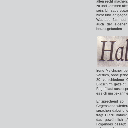
allen recht machen
zu und kommen nich
sein: Ich sage etwa
nicht und entgegne
Was aber fast noch
auch der eigenen
herausgefunden.
Irene Meichsner be
Versuch, ohne jedo
20 verschiedene O
Bildschirm gezeigt
Begriff laut auszusp
es sich um bekannte
Entsprechend soll 
Gegenstand wiederzu
sprachen dabei off
trägt. Hierzu kommt 
das gewöhnlich „A
Folgendes besagt: