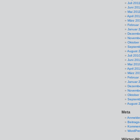
Juli 201
Juni 201
Mai 201
April 20
März 20
Februar
Januar 
Dezembe
Novembe
Oktober
Septemb
August 
Juli 201
Juni 20
Mai 201
April 20
März 20
Februar
Januar 
Dezembe
Novembe
Oktober
Septemb
August 
Meta
Anmeld
Beitrags
Komment
WordPre
Wörter-Wo