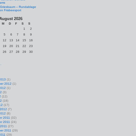
eams
Griesbaum – Rundablage
en Frisbeesport
August 2026
M
D
F
S
S
1
2
5
6
7
8
9
12
13
14
15
16
19
20
21
22
23
26
27
28
29
30
.
2013
(1)
er 2012
(1)
2012
(1)
12
(3)
2
(12)
12
(18)
12
(17)
 2012
(7)
2012
(8)
r 2011
(32)
r 2011
(24)
 2011
(27)
er 2011
(29)
2011
(29)