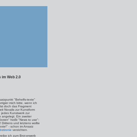
 im Web 2.0
satzpunkt "Behelfs-texte"
rigier mich bitte, wenn ich
! Ist doch das Fragment
eit Novalis zur Kunstform
 jedes Kunstwerk zur
n angelegt. Ein zweiter
Texten" heißt "News to use":
u! Drittens und letztens wollte
 Texte!" - schon im Ansatz
bstironie
verzichten.
hreibe ich zum Brot-erwerb