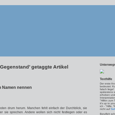
Unterwegs
‘Gegenstand’ getaggte Artikel
Texthilfe
Der erste An
bedeutet: Kor
im Namen nennen
falsch liege
spätestens s
erhoben und
Interpretatio
"Hilfen zum 
it's up to yo
ich - "Hilfe,
reden drum herum. Manchen fehlt einfach der Durchblick, sie
nicht auf
Sel
er sie sprechen. Andere wollen sich nicht festlegen oder es
Beruflich sc