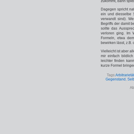
zukommt, dann spiege
Dagegen spricht nat
ein und diesselbe 
verwandt sind). W
Begriffs der damit
sollte das Ausspre
verloren ging. Im
Formeln, etwa dem
bewirken lässt, z.B.
Vielleicht ist aber a
mir einfach bildlic
leichter finden ka
kurze Formel bringe
Tags:
Arbitrariet
Gegenstand
,
Sel
Ab