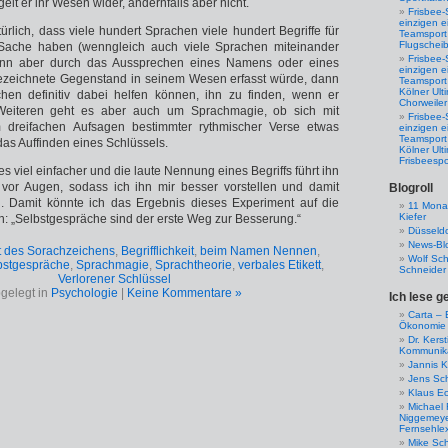
lt er ihr Wesen wider, andernfalls aber nicht.
Frisbee-
einzigen e
ürlich, dass viele hundert Sprachen viele hundert Begriffe für
Teamsport 
Flugscheib
Sache haben (wenngleich auch viele Sprachen miteinander
Frisbee-
enn aber durch das Aussprechen eines Namens oder eines
einzigen e
 bezeichnete Gegenstand in seinem Wesen erfasst würde, dann
Teamsport
Kölner Ul
chen definitiv dabei helfen können, ihn zu finden, wenn er
Chorweiler
 Weiteren geht es aber auch um Sprachmagie, ob sich mit
Frisbee-
 dreifachen Aufsagen bestimmter rythmischer Verse etwas
einzigen e
Teamsport
 das Auffinden eines Schlüssels.
Kölner Ul
Frisbeespo
lles viel einfacher und die laute Nennung eines Begriffs führt ihn
h vor Augen, sodass ich ihn mir besser vorstellen und damit
Blogroll
nn. Damit könnte ich das Ergebnis dieses Experiment auf die
11 Monat
Kiefer
n: „Selbstgespräche sind der erste Weg zur Besserung.“
Düsseldo
News-Bl
ät des Sorachzeichens
,
Begrifflichkeit
,
beim Namen Nennen
,
Wolf Sc
bstgespräche
,
Sprachmagie
,
Sprachtheorie
,
verbales Etikett
,
Schneider
Verlorener Schlüssel
gelegt in
Psychologie
|
Keine Kommentare »
Ich lese g
Carta – B
Ökonomie
Dr. Kers
Kommunika
Jannis K
Jens Sch
Klaus E
Michael 
Niggemeye
Fernsehle
Mike Sc