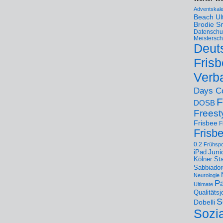
Adventskal
Beach U
Brodie S
Datenschu
Meistersch
Deut
Frisb
Verb
Days C
F
DOSB
Freest
Frisbee
F
Frisb
0.2
Frühspo
Juni
iPad
Kölner St
Sabbiador
Neurologie
Pa
Ultimate
Qualitäts
S
Dobelli
Sozi