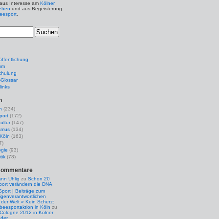
 aus Interesse am
Kölner
ehen
und aus Begeisterung
beesport
.
ffentlichung
um
chulung
e-Glossar
links
n
n
(234)
port
(172)
ultur
(147)
smus
(134)
Köln
(163)
7)
ogie
(93)
tik
(78)
Kommentare
nn Uhlig
zu
Schon 20
port verändern die DNA
Sport | Beiträge zum
igenverantwortlichen
der Welt » Kein Scherz:
isbeesportaktion in Köln
zu
 Cologne 2012 in Kölner
nder