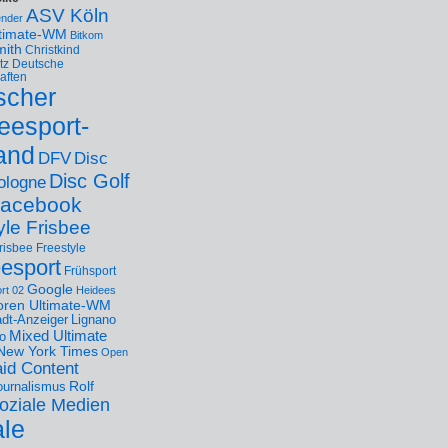
ASV Köln
ender
ltimate-WM
Bitkom
mith
Christkind
tz
Deutsche
aften
scher
eesport-
and
DFV
Disc
Disc Golf
ologne
acebook
yle Frisbee
risbee Freestyle
eesport
Frühsport
Google
rt 02
Heidees
oren Ultimate-WM
adt-Anzeiger
Lignano
Mixed Ultimate
o
New York Times
Open
id Content
Rolf
journalismus
oziale Medien
ale