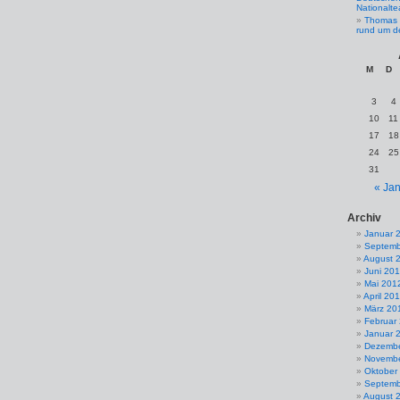
Nationalt
Thomas 
rund um d
M
D
3
4
10
11
17
18
24
25
31
« Jan
Archiv
Januar 
Septemb
August 
Juni 20
Mai 201
April 20
März 20
Februar
Januar 
Dezembe
Novembe
Oktober
Septemb
August 