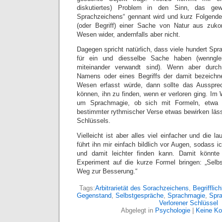
diskutiertes) Problem in den Sinn, das gewöh
Sprachzeichens“ gennant wird und kurz Folgen
(oder Begriff) einer Sache von Natur aus zuko
Wesen wider, andernfalls aber nicht.
Dagegen spricht natürlich, dass viele hundert Spra
für ein und diesselbe Sache haben (wenngle
miteinander verwandt sind). Wenn aber durc
Namens oder eines Begriffs der damit bezeich
Wesen erfasst würde, dann sollte das Aussprech
können, ihn zu finden, wenn er verloren ging. Im
um Sprachmagie, ob sich mit Formeln, etwa 
bestimmter rythmischer Verse etwas bewirken läss
Schlüssels.
Vielleicht ist aber alles viel einfacher und die l
führt ihn mir einfach bildlich vor Augen, sodass i
und damit leichter finden kann. Damit könnte
Experiment auf die kurze Formel bringen: „Selb
Weg zur Besserung.“
Tags:
Arbitrarietät des Sorachzeichens
,
Begrifflich
Gegenstand
,
Selbstgespräche
,
Sprachmagie
,
Spra
Verlorener Schlüssel
Abgelegt in
Psychologie
|
Keine K