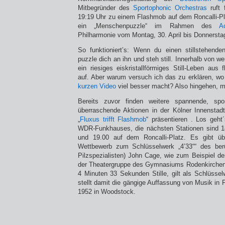
Mitbegründer des
Sportophonic Orchestras
ruft 
19:19 Uhr zu einem Flashmob auf dem Roncalli-Pla
ein „Menschenpuzzle“ im Rahmen des
A
Philharmonie vom Montag, 30. April bis Donnersta
So funktioniert’s: Wenn du einen stillstehend
puzzle dich an ihn und steh still. Innerhalb von w
ein riesiges eiskristallförmiges Still-Leben a
auf. Aber warum versuch ich das zu erklären, w
kurzen Video
viel besser macht? Also hingehen, 
Bereits zuvor finden weitere spannende, spor
überraschende Aktionen in der Kölner Innensta
„
Fluxus trifft Flashmob
“ präsentieren . Los geh
WDR-Funkhauses, die nächsten Stationen sind 18
und 19.00 auf dem Roncalli-Platz. Es gibt üb
Wettbewerb zum Schlüsselwerk „4’33““ des be
Pilzspezialisten) John Cage, wie zum Beispiel de
der Theatergruppe des Gymnasiums Rodenkirchen.
4 Minuten 33 Sekunden Stille, gilt als Schlüss
stellt damit die gängige Auffassung von Musik in F
1952 in Woodstock.